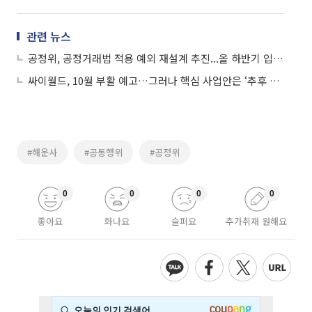
관련 뉴스
공정위, 공정거래법 적용 예외 재설계 추진...올 하반기 입법 착수
싸이월드, 10월 부활 예고…그러나 핵심 사업안은 ‘추후 공개’
#해운사
#공동행위
#공정위
0
0
0
0
좋아요
화나요
슬퍼요
추가취재 원해요