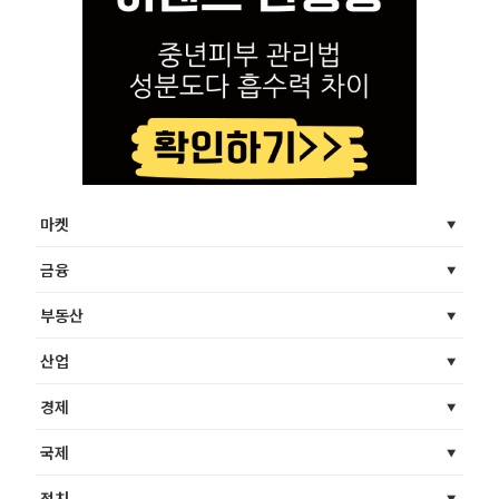
마켓
금융
부동산
산업
경제
국제
정치