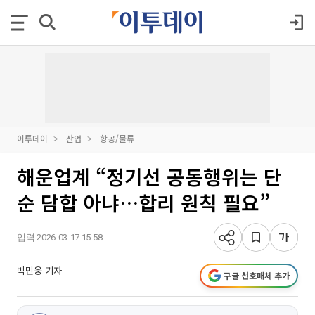
이투데이
산업
항공/물류
해운업계 “정기선 공동행위는 단
순 담합 아냐…합리 원칙 필요”
입력 2026-03-17 15:58
박민웅 기자
구글 선호매체 추가