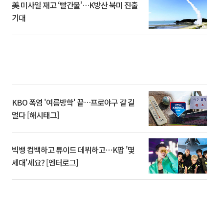
美 미사일 재고 ‘빨간불’…K방산 북미 진출
기대
KBO 폭염 '여름방학' 끝…프로야구 갈 길
멀다 [해시태그]
빅뱅 컴백하고 튜이드 데뷔하고⋯K팝 '몇
세대'세요? [엔터로그]