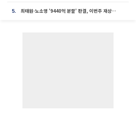
최태원·노소영 '9440억 분할' 판결, 이번주 재상고 여부 주목
5.