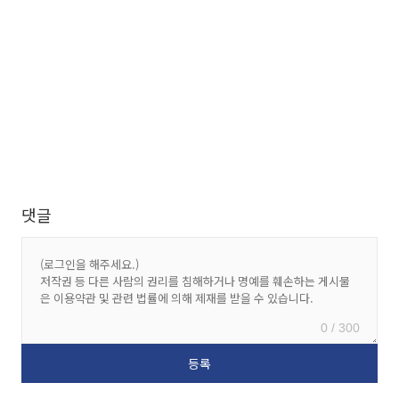
댓글
0 / 300