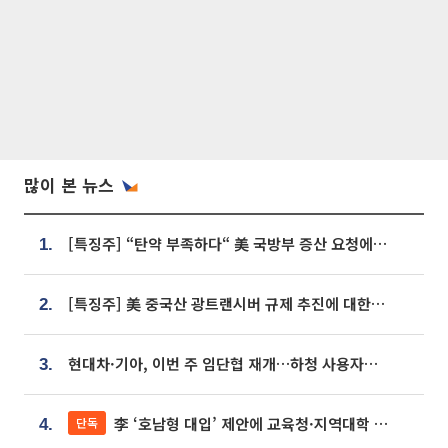
많이 본 뉴스
[특징주] “탄약 부족하다“ 美 국방부 증산 요청에⋯국내 방산주 급등세
1.
[특징주] 美 중국산 광트랜시버 규제 추진에 대한광통신 등 광통신株 강세
2.
현대차·기아, 이번 주 임단협 재개…하청 사용자성 재심도 ‘변수’
3.
李 ‘호남형 대입’ 제안에 교육청·지역대학 서·논술형 입시 연계 '착수'
단독
4.