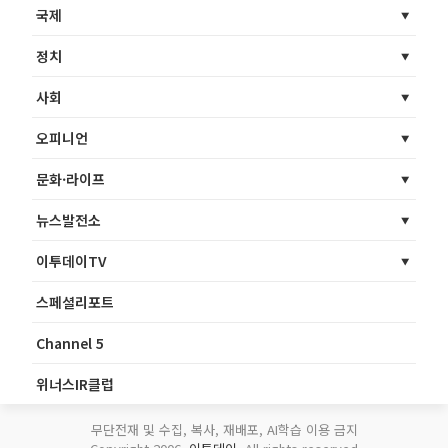
국제
정치
사회
오피니언
문화·라이프
뉴스발전소
이투데이TV
스페셜리포트
Channel 5
위너스IR클럽
무단전재 및 수집, 복사, 재배포, AI학습 이용 금지