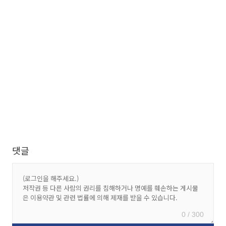
댓글
0 / 300