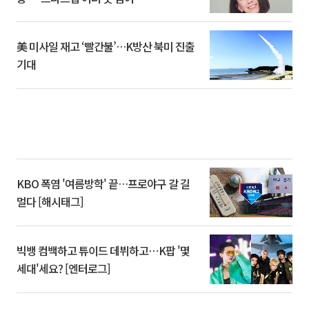
美 미사일 재고 ‘빨간불’…K방산 북미 진출
기대
KBO 폭염 '여름방학' 끝…프로야구 갈 길
멀다 [해시태그]
빅뱅 컴백하고 튜이드 데뷔하고⋯K팝 '몇
세대'세요? [엔터로그]