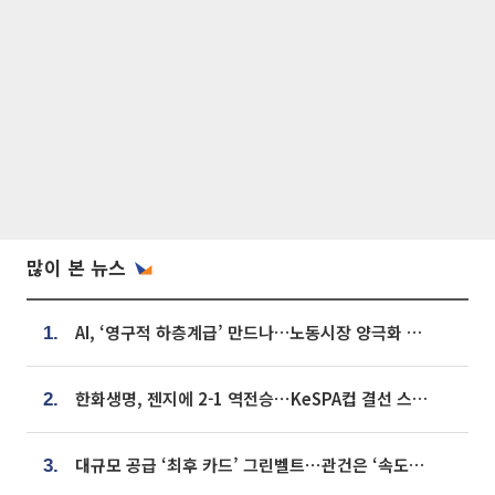
많이 본 뉴스
AI, ‘영구적 하층계급’ 만드나…노동시장 양극화 경고
1.
한화생명, 젠지에 2-1 역전승⋯KeSPA컵 결선 스테이지 2 직행
2.
대규모 공급 ‘최후 카드’ 그린벨트⋯관건은 ‘속도’ [주택공급 승부수의 조건]
3.