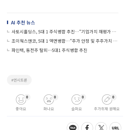
AI 추천 뉴스
사토시홀딩스, 5대 1 주식병합 추진…“기업가치 재평가 및 주가 안정화 총력”
조이웍스앤코, 5대 1 액면병합…“주가 안정 및 주주가치 제고”
파인텍, 동전주 탈피⋯5대1 주식병합 추진
#엔시트론
0
0
0
0
좋아요
화나요
슬퍼요
추가취재 원해요