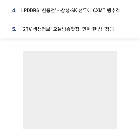
LPDDR6 ‘한중전’…삼성·SK 선두에 CXMT 맹추격
4.
'2TV 생생정보' 오늘방송맛집- 민어 한 상 '청○○○' vs 전복 한 상 '명○'
5.