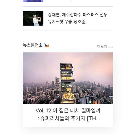
뿐"
강채연, 제주삼다수 마스터스 선두
유지⋯첫 우승 정조준
뉴스발전소
Vol. 12 이 집은 대체 얼마일까
: 슈퍼리치들의 주거지 [THE
RARE]