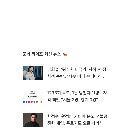
문화·라이프 최신 뉴스
김희철, '뒤집힌 태극기' 지적 후 정
치색 논란…"좌우 떠나 우리나라 국
기"
1236회 로또, 1등 당첨자 11명…24
억 잭팟 "서울 2명, 경기 3명"
한정수, 황정민 사태에 분노⋯"불공
정한 게임, 폭로자도 오픈 하라"