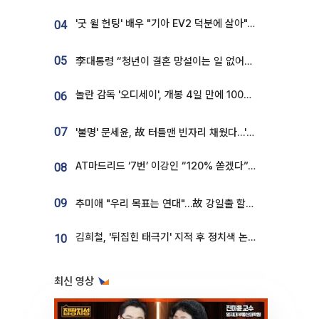
'굿 윌 헌팅' 배우 "기아 EV2 덕분에 살아"…교통사고 후 안전성 극찬
04
05
李대통령 “청년이 결혼 망설이는 일 없어야...제도상 불이익 조사”
놀란 감독 '오디세이', 개봉 4일 만에 100만 돌파⋯'왕사남' 보다 빠르다
06
07
'불명' 문세윤, 故 터틀맨 빈자리 채웠다…'거북이' 눈물의 최종 우승
AT마드리드 ‘7번’ 이강인 “120% 쏟겠다”⋯시메오네 감독 “필요한 선수”
08
09
추미애 "우리 목표는 연대"…故 강일출 할머니 흉상 제막
김희철, '뒤집힌 태극기' 지적 후 정치색 논란…"좌우 떠나 우리나라 국기"
10
최신 영상