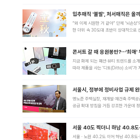
입추매직 '불발', 처서매직은 올
“와 이제 시원한 거 같아” 단체 ‘뇌손상
한 더위 속 30도대 초반이 상대적으로
지역에 있었습니다. 7월 말에는 서풍과
콘서트 갈 때 응원봉만?⋯'최애'
지금 화제 되는 패션·뷰티 트렌드를 소개
따라 제품을 사는 '디토(Ditto) 소비
어디일까요? 아이돌 콘서트 시작을 기다
서울시, 정부에 정비사업 규제 완화
명노준 주택실장, 재개발·재건축 주택공
공급 확대 방침을 거듭 강조한 가운데 정
면 반박하고 나섰다. 명노준 서울시 주택
서울 40도 찍더니 하남 40.8도
서울ㆍ노원 40.2도 이어 하남 40.8도