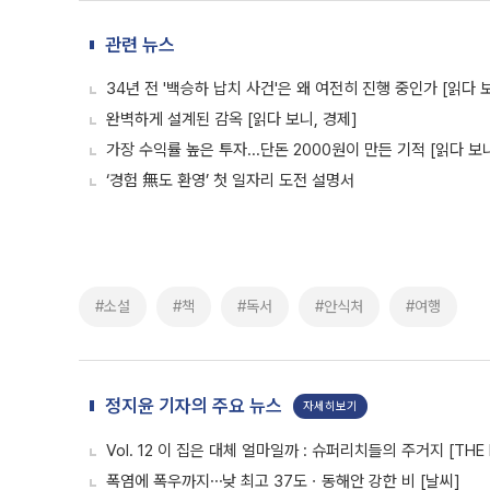
관련 뉴스
34년 전 '백승하 납치 사건'은 왜 여전히 진행 중인가 [읽다 
완벽하게 설계된 감옥 [읽다 보니, 경제]
가장 수익률 높은 투자...단돈 2000원이 만든 기적 [읽다 보니
‘경험 無도 환영’ 첫 일자리 도전 설명서
#소설
#책
#독서
#안식처
#여행
정지윤 기자의 주요 뉴스
자세히보기
Vol. 12 이 집은 대체 얼마일까 : 슈퍼리치들의 주거지 [THE 
폭염에 폭우까지⋯낮 최고 37도ㆍ동해안 강한 비 [날씨]