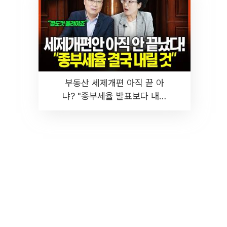
부동산 세제개편 아직 끝 아
냐? "종부세율 발표보다 내릴
것" 장기거주·양도세 전망 I 집
땅지성 I 김인만, 진미윤