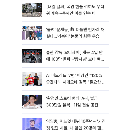
[내일 날씨] 폭염 한풀 꺾여도 무더
위 계속⋯동해안 이틀 연속 비
'불명' 문세윤, 故 터틀맨 빈자리 채
웠다…'거북이' 눈물의 최종 우승
놀란 감독 '오디세이', 개봉 4일 만
에 100만 돌파⋯'왕사남' 보다 빠르
다
AT마드리드 ‘7번’ 이강인 “120%
쏟겠다”⋯시메오네 감독 “필요한 선
수”
'황정민 스토킹 혐의' A씨, 벌금
300만원 불복⋯11일 결심 공판
임영웅, 어느덧 데뷔 10주년⋯"가진
것 없던 시절, 내 앞엔 20명의 팬