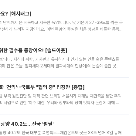
까요? [해시태그]
’의 단계까지 온 지독하고 지독한 폭염입니다. 낮 기온이 37~39도를 찍는 극
 선선하게 느껴질 지경인데요. 이번 폭염의 중심은 처음 영남을 비롯한 동쪽
 북서풍이 산맥을 넘어 영남 쪽으로 내려오면서 뜨겁고 건조해졌는데요.
 위한 필수품 등장이오! [솔드아웃]
합니다. 자신의 취향, 가치관과 유사하거나 인기 있는 인물 혹은 콘텐츠를
'가 자리 잡은 오늘, 잘파세대(Z세대와 알파세대의 합성어)의 눈길이 쏠린 곳은
리는 공연장. 응원봉만큼이나 눈에 띄는 게 있습니다. 공연이 시작되기
 '건의'⋯국토부 "협의 중" 입장만 [종합]
급 부족 원인진단 및 대책 관련 브리핑 서울시가 재개발·재건축을 통한 주택
비사업으로 인한 '이주 대란' 우려와 정부와의 정책 엇박자 논란에 대해 정
실장은 2031년까지 31만 가구 착공 목표에 차질이 없다는 입장이나,
·광양 40.2도…전국 '펄펄'
·광양 40.2도 전국 대부분 폭염특보…체감온도도 곳곳 38도 넘어 8일 동해