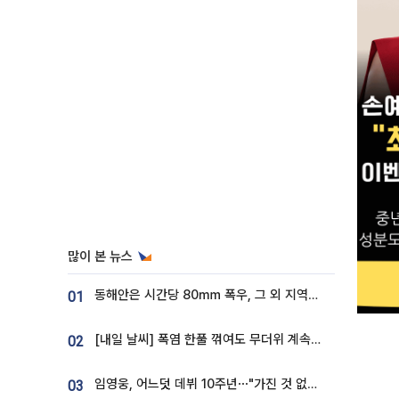
많이 본 뉴스
동해안은 시간당 80㎜ 폭우, 그 외 지역은 폭염…‘극과 극 날씨’
01
[내일 날씨] 폭염 한풀 꺾여도 무더위 계속⋯동해안 이틀 연속 비
02
임영웅, 어느덧 데뷔 10주년⋯"가진 것 없던 시절, 내 앞엔 20명의 팬뿐"
03