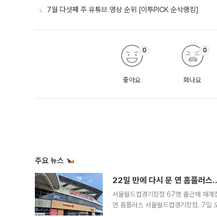
7월 다섯째 주 유튜브 영상 순위 [이투PICK 순삭랭킹]
0
0
좋아요
화나요
주요 뉴스
22일 만에 다시 문 연 홈플러스
서울월드컵경기장점 67명 출근해 재개점 
연 홈플러스 서울월드컵경기장점. 7일 
우유, 과일 같은 신선식품이 차근차근 자