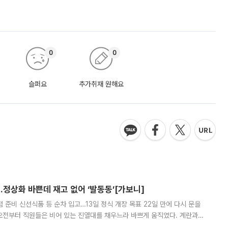
0
0
슬퍼요
추가취재 원해요
…정상화 바쁜데 재고 없어 ‘발동동’[가보니]
준비 신선식품 등 순차 입고…13일 정식 개장 목표 22일 만에 다시 문을
오전부터 직원들은 비어 있는 진열대를 채우느라 바쁘게 움직였다. 계란과
리를 잡기 시작했지만, 매장 곳곳엔 여전히 텅 빈 매대가 먼저 눈에 들어왔