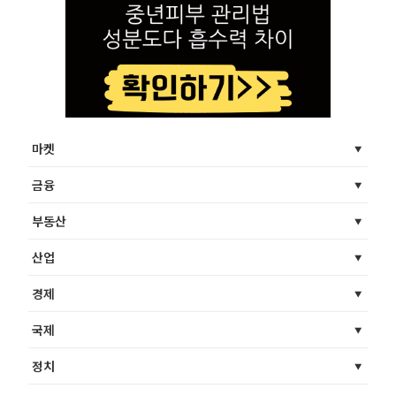
마켓
금융
부동산
산업
경제
국제
정치