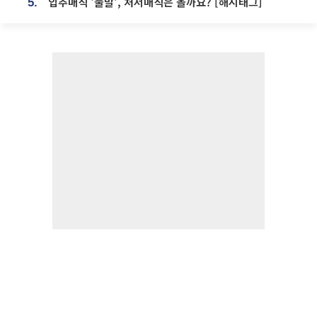
입추매직 '불발', 처서매직은 올까요? [해시태그]
5.