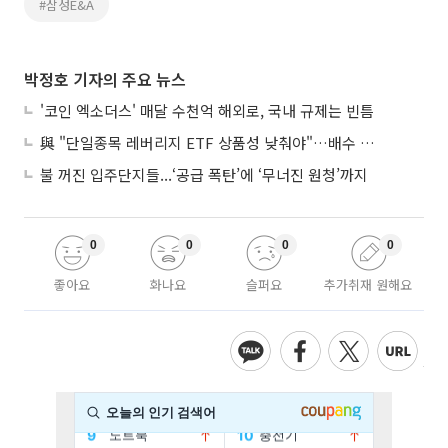
#삼성E&A
박정호 기자의 주요 뉴스
'코인 엑소더스' 매달 수천억 해외로, 국내 규제는 빈틈
與 "단일종목 레버리지 ETF 상품성 낮춰야"…배수 조정안도 거론
불 꺼진 입주단지들...‘공급 폭탄’에 ‘무너진 원청’까지
0
0
0
0
좋아요
화나요
슬퍼요
추가취재 원해요