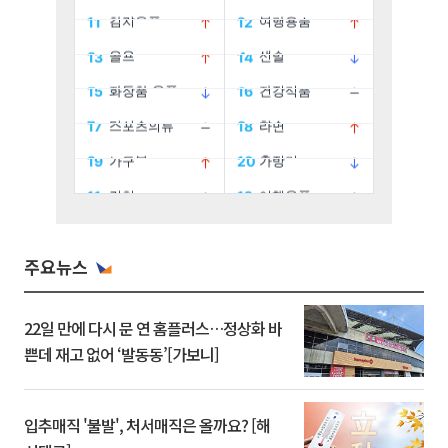
주요뉴스
22일 만에 다시 문 연 홈플러스…정상화 바
쁜데 재고 없어 ‘발동동’[가보니]
입추매직 '불발', 처서매직은 올까요? [해