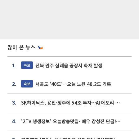
많이 본 뉴스
전북 완주 삼례읍 공장서 화재 발생
속보
1.
서울도 '40도'…오늘 노원 40.2도 기록
속보
2.
SK하이닉스, 용인·청주에 54조 투자…AI 메모리 생산기지 키운다
3.
'2TV 생생정보' 오늘방송맛집- 배우 강성진 단골! 쌀국수ㆍ푸팟퐁 커리 맛집 '블○○○'
4.