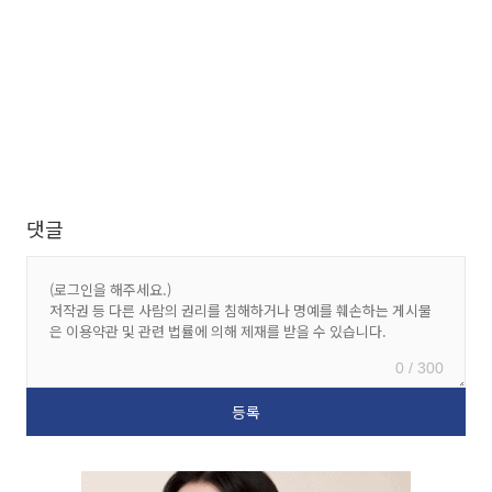
댓글
0 / 300