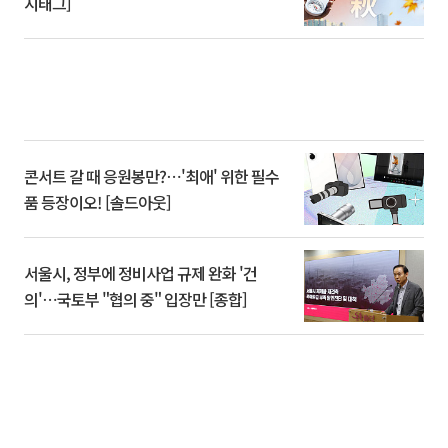
시태그]
콘서트 갈 때 응원봉만?⋯'최애' 위한 필수
품 등장이오! [솔드아웃]
서울시, 정부에 정비사업 규제 완화 '건
의'⋯국토부 "협의 중" 입장만 [종합]