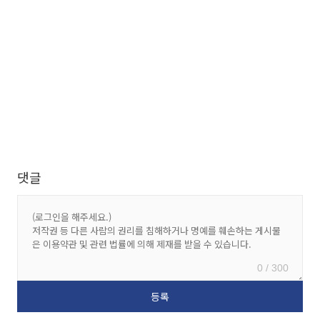
댓글
0 / 300