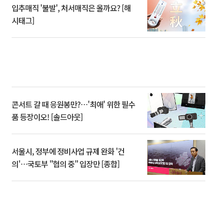
입추매직 '불발', 처서매직은 올까요? [해
시태그]
콘서트 갈 때 응원봉만?⋯'최애' 위한 필수
품 등장이오! [솔드아웃]
서울시, 정부에 정비사업 규제 완화 '건
의'⋯국토부 "협의 중" 입장만 [종합]