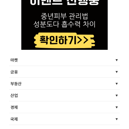
마켓
금융
부동산
산업
경제
국제