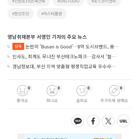
#신반포1925재건축
#UNSTUDIO
#포스코이앤씨
#한강조망
#마스터플랜
영남취재본부 서영인 기자의 주요 뉴스
논란의 'Busan is Good'…8억 도시브랜드, 용산 대통령실 CI 업체가 수행
단독
인사도, 회계도 무너진 부산테크노파크…감사서 '혈세 유용·인사 뒤집기' 적발
경남정보대, 부산 지역 맞춤형 평생직업교육 우수사례로 혁신 주도
0
0
0
0
좋아요
화나요
슬퍼요
추가취재 원해요