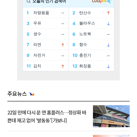
주요뉴스
22일 만에 다시 문 연 홈플러스…정상화 바
쁜데 재고 없어 ‘발동동’[가보니]