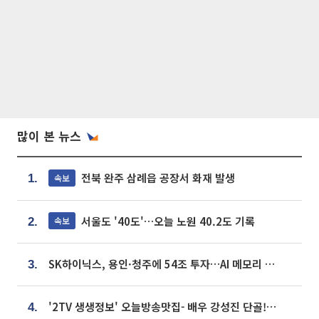
많이 본 뉴스
전북 완주 삼례읍 공장서 화재 발생
속보
1.
서울도 '40도'…오늘 노원 40.2도 기록
속보
2.
SK하이닉스, 용인·청주에 54조 투자…AI 메모리 생산기지 키운다
3.
'2TV 생생정보' 오늘방송맛집- 배우 강성진 단골! 쌀국수ㆍ푸팟퐁 커리 맛집 '블○○○'
4.