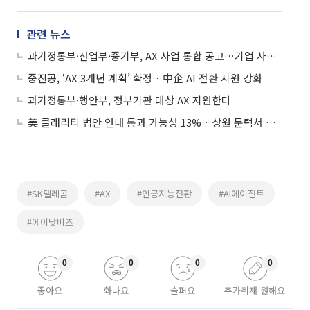
관련 뉴스
과기정통부·산업부·중기부, AX 사업 통합 공고…기업 사업 편의 제고
중진공, ‘AX 3개년 계획’ 확정…中企 AI 전환 지원 강화
과기정통부·행안부, 정부기관 대상 AX 지원한다
美 클래리티 법안 연내 통과 가능성 13%…상원 문턱서 제동
#SK텔레콤
#AX
#인공지능전환
#AI에이전트
#에이닷비즈
0
0
0
0
좋아요
화나요
슬퍼요
추가취재 원해요