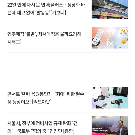
22일 만에 다시 문 연 홈플러스…정상화 바
쁜데 재고 없어 ‘발동동’[가보니]
입추매직 '불발', 처서매직은 올까요? [해
시태그]
콘서트 갈 때 응원봉만?⋯'최애' 위한 필수
품 등장이오! [솔드아웃]
서울시, 정부에 정비사업 규제 완화 '건
의'⋯국토부 "협의 중" 입장만 [종합]