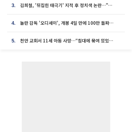
김희철, '뒤집힌 태극기' 지적 후 정치색 논란…"좌우 떠나 우리나라 국기"
3.
놀란 감독 '오디세이', 개봉 4일 만에 100만 돌파⋯'왕사남' 보다 빠르다
4.
천안 교회서 11세 아동 사망…“침대에 묶여 있었다” 진술 확보
5.