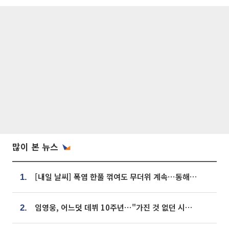
많이 본 뉴스
[내일 날씨] 폭염 한풀 꺾여도 무더위 계속⋯동해안 이틀 연속 비
1.
임영웅, 어느덧 데뷔 10주년⋯"가진 것 없던 시절, 내 앞엔 20명의 팬뿐"
2.