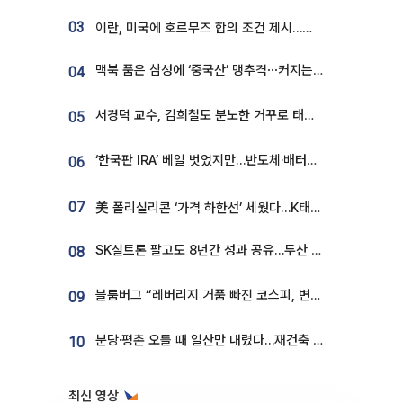
03
이란, 미국에 호르무즈 합의 조건 제시…美 “경기 아직 안 끝나” [종합]
맥북 품은 삼성에 ‘중국산’ 맹추격⋯커지는 노트북 OLED 시장
04
서경덕 교수, 김희철도 분노한 거꾸로 태극기⋯"엉터리는 아냐, 아쉬울 뿐"
05
‘한국판 IRA’ 베일 벗었지만…반도체·배터리 업계 “시행령이 관건”
06
07
美 폴리실리콘 ‘가격 하한선’ 세웠다…K태양광 수혜 기대
SK실트론 팔고도 8년간 성과 공유…두산 인수대금 2.3조가 끝 아냐
08
블룸버그 “레버리지 거품 빠진 코스피, 변동성 최악 국면 지났을 가능성”
09
분당·평촌 오를 때 일산만 내렸다…재건축 기대감도 ‘무색’
10
최신 영상