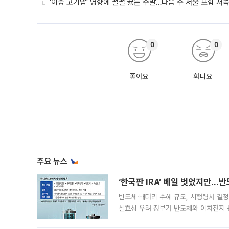
'이중 고기압' 영향에 펄펄 끓는 주말…다음 주 서울 포함 서
0
0
좋아요
화나요
주요 뉴스
‘한국판 IRA’ 베일 벗었지만…
반도체·배터리 수혜 규모, 시행령서 결정
실효성 우려 정부가 반도체와 이차전지 
법(IRA)’으로 불리는 국내생산세액공제