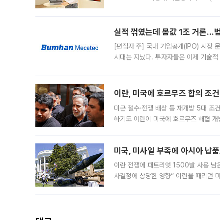
운데 중국 BOE와 TCL CSOT도 생산
일 업계에 따르면 삼성
실적 꺾였는데 몸값 1조 거론…범
[편집자 주] 국내 기업공개(IPO) 시장
시대는 지났다. 투자자들은 이제 기술적
은 거시경제 불확실성 속에 실적과 성과
이란, 미국에 호르무즈 합의 조건 
미군 철수·전쟁 배상 등 재개방 5대 조건
하기도 이란이 미국에 호르무즈 해협 개
라며 조심스러운 반응을 보였다. 8일(
미국, 미사일 부족에 아시아 납
이란 전쟁에 패트리엇 1500발 사용 남
사결정에 상당한 영향” 이란을 때리던 
급에 문제가 없다고 해명했지만, 아시아