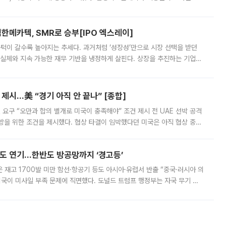
 확대에 나서면서 노트북 OLED 시장을 둘러싼 경쟁이 치열해지고 있다. 9
한메카텍, SMR로 승부[IPO 엑스레이]
 문턱이 갈수록 높아지는 추세다. 과거처럼 ‘성장성’만으로 시장 선택을 받던
 실체와 지속 가능한 재무 기반을 냉정하게 살핀다. 상장을 추진하는 기업들
를 입증해야 하는 시험대에 섰다. 본지는 상장을 앞둔 기업의 기술 경쟁
제시…美 “경기 아직 안 끝나” [종합]
 요구 “오만과 합의 별개로 미국이 충족해야” 조건 제시 전 UAE 선박 공격
방을 위한 조건을 제시했다. 협상 타결이 임박했다던 미국은 아직 협상 중이
현지시간) 모하마드 바게르 졸가드르 이란 최고국가안보회의 사무총장은 타
품도 연기…한반도 방공망까지 ‘경고등’
은 재고 1700발 미만 함선·항공기 등도 아시아·유럽서 반출 “중국·러시아 의
미국이 미사일 부족 문제에 직면했다. 도널드 트럼프 행정부는 자국 무기 공
 국가들로 향하던 납품마저 연기되고 있는 것으로 전해졌다. 전문가가 중국