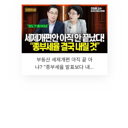
부동산 세제개편 아직 끝 아
냐? "종부세율 발표보다 내릴
것" 장기거주·양도세 전망 I 집
땅지성 I 김인만, 진미윤