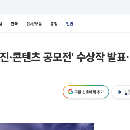
업
전국
인사/부음
동정
일반
사진·콘텐츠 공모전' 수상작 발표
기사
구글 선호매체 추가