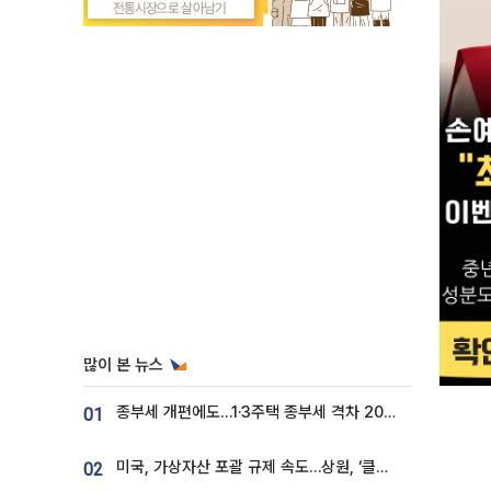
많이 본 뉴스
종부세 개편에도…1·3주택 종부세 격차 2028년부터 확대
01
미국, 가상자산 포괄 규제 속도…상원, ‘클래리티법’ 9월 절차투표 추진
02