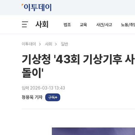
사회
법조
교육
사건/사고
노동/취
이투데이
사회
일반
기상청 '43회 기상기후 
돌이'
입력 2026-03-13 13:43
정용욱 기자
구독