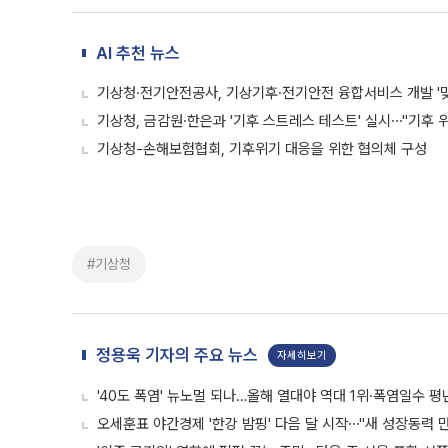
AI 추천 뉴스
기상청·전기안전공사, 기상기후·전기안전 융합서비스 개발 '맞
기상청, 금감원·한은과 '기후 스트레스 테스트' 실시⋯"기후 
기상청-손해보험협회, 기후위기 대응을 위한 협의체 구성
#기상청
정용욱 기자의 주요 뉴스
자세히보기
'40도 폭염' 뉴노멀 되나…올해 열대야 역대 1위·폭염일수 평
오세훈표 야간경제 '한강 밤핑' 다음 달 시작⋯"새 성장동력 만