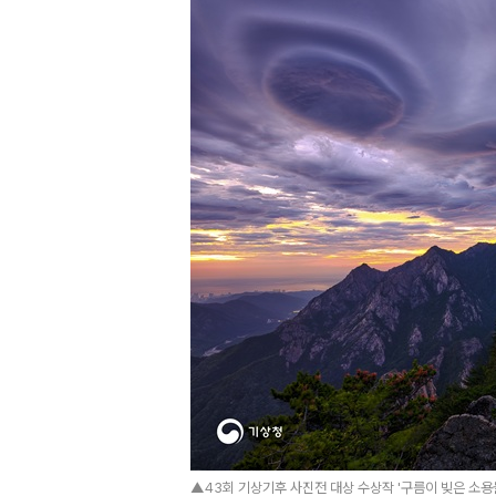
▲43회 기상기후 사진전 대상 수상작 '구름이 빚은 소용돌