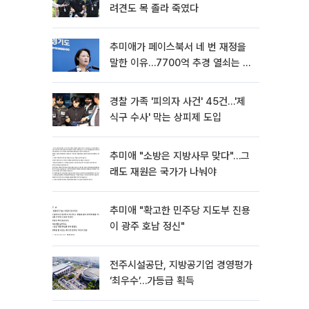
려견도 목 졸라 죽였다
추미애가 페이스북서 네 번 재정을
말한 이유…7700억 추경 열쇠는 도
의회에
경찰 가족 '피의자 사건' 45건…'제
식구 수사' 막는 상피제 도입
추미애 "소방은 지방사무 맞다"…그
래도 재원은 국가가 나눠야
추미애 "확고한 민주당 지도부 진용
이 광주 호남 정신"
전주시설공단, 지방공기업 경영평가
‘최우수’…가등급 획득