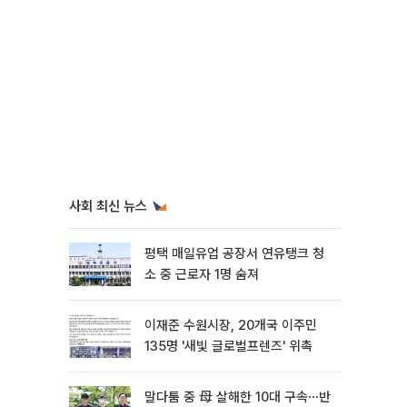
사회 최신 뉴스
평택 매일유업 공장서 연유탱크 청
소 중 근로자 1명 숨져
이재준 수원시장, 20개국 이주민
135명 '새빛 글로벌프렌즈' 위촉
말다툼 중 母 살해한 10대 구속⋯반