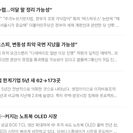
수렴…이달 말 정리 가능성”
없어” “주가누르기방지법, 정부가 조정 가닥잡아” 황희 ‘버스하우스’ 논란에 “해
 서울시가 중요해” 더불어민주당은 정부의 세제 개편안과 관련한 당 안팎 의
에 나서겠다고 예고했다. 민주당은 8월 말 당정 조율을 거친 개편안이
스피, 변동성 최악 국면 지났을 가능성”
 만에 최저 모건스탠리 “디레버리징 절반 이상 진행” 저평가·실적은 매력적…외
든 극심한 혼란이 정점을 통과했을 가능성이 있다고 블룸버그통신이 9일 진단
가 상당 부분 정리된 데다 금융당국의 규제 강화로 고위험 상품 거래도 급감
한계기업 5년 새 62→173곳
 5년간 전반적으로 악화한 것으로 나타났다. 영업이익으로 이자비용조차
년과 비교해 지난해 2.8배 늘었다. 특히 주택·분양시장 침체와 프로젝트파
 악화가 두드러졌다. 9일 한국건설산업연구원은 ‘2025년 건설업 외감기업
격⋯커지는 노트북 OLED 시장
 공급 BOE·TCL 생산 확대하며 中 추격 속도 노트북 OLED 출하 전년 比
ED) 시장이 빠르게 성장하고 있다. 삼성디스플레이가 시장을 주도하는 가