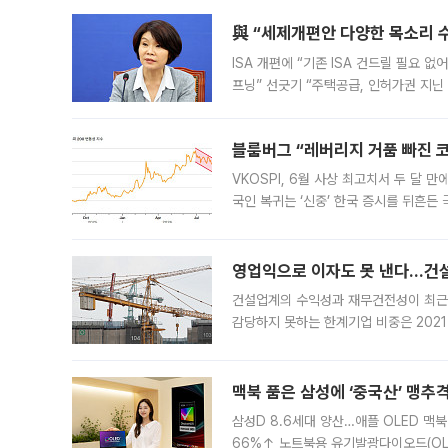
與 “세제개편안 다양한 목소리 
ISA 개편에 “기존 ISA 건드릴 필요 
프닝” 선긋기 “주택공급, 인허가권 지닌
견을 수렴해 당정과 개편안에 대한 조율
블룸버그 “레버리지 거품 빠진 코
VKOSPI, 6월 사상 최고치서 두 달
국인 복귀는 ‘신중’ 한국 증시를 뒤흔
했다. 대규모 반대매매로 레버리지 투자
영업익으로 이자도 못 낸다…건설 
건설업계의 수익성과 재무건전성이 최근
감당하지 못하는 한계기업 비중은 2021
이낸싱(PF) 부담이 집중된 건축 부문의
경영
맥북 품은 삼성에 ‘중국산’ 맹추
삼성D 8.6세대 양산…애플 OLED 맥북
66%↑ 노트북용 유기발광다이오드(OL