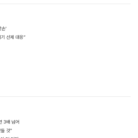
손'
위기 선제 대응”
년 3배 넘어
들 것"