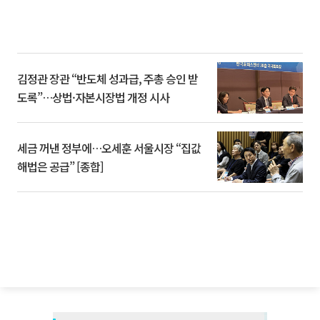
김정관 장관 “반도체 성과급, 주총 승인 받
도록”…상법·자본시장법 개정 시사
세금 꺼낸 정부에…오세훈 서울시장 “집값
해법은 공급” [종합]