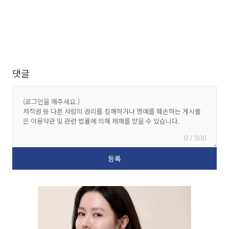
댓글
0 / 300