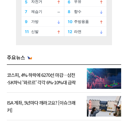
주요뉴스
코스피, 4% 하락에 6270선 마감…삼전
·SK하닉 '와르르' 각각 6%·10%대 급락
ISA 계좌, 5년마다 깨라고요? [이슈크래
커]