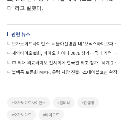
다”라고 말했다.
관련 뉴스
오가노이드사이언스, 서울아산병원 내 ‘오닉스바이오파운드리’ 개소…CRDMO 사업 본격화
제약바이오협회, 바이오 차이나 2026 참가…국내 기업 글로벌 진출 지원
中 최대 의료바이오 전시회에 한국관 최초 참가 “세계 2위 제약시장 공략”
블랙록 토큰화 MMF, 유럽 시장 진출∙∙∙스테이블코인 확장
#오가노이드사이언스
#팬데믹
#감염병
#오가노이드
#바이오드