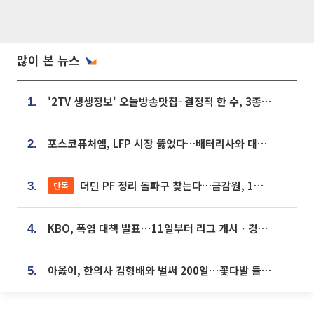
많이 본 뉴스
'2TV 생생정보' 오늘방송맛집- 결정적 한 수, 3종 메밀면! 메밀 소바 맛집 '의○○○○'
1.
포스코퓨처엠, LFP 시장 뚫었다…배터리사와 대규모 장기 공급 합의
2.
더딘 PF 정리 돌파구 찾는다…금감원, 1년 반 만에 매각설명회 재개
단독
3.
KBO, 폭염 대책 발표⋯11일부터 리그 개시ㆍ경기 오후 7시 시작
4.
아옳이, 한의사 김형배와 벌써 200일⋯꽃다발 들고 "프러포즈 아냐"
5.