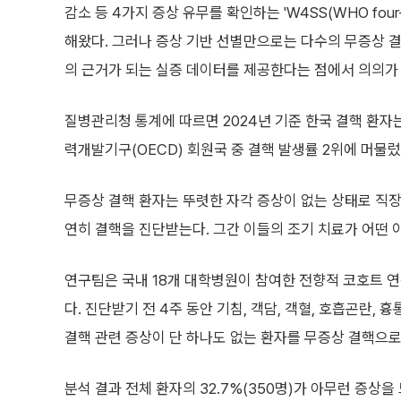
감소 등 4가지 증상 유무를 확인하는 'W4SS(WHO four-s
해왔다. 그러나 증상 기반 선별만으로는 다수의 무증상 결
의 근거가 되는 실증 데이터를 제공한다는 점에서 의의가 
질병관리청 통계에 따르면 2024년 기준 한국 결핵 환자는
력개발기구(OECD) 회원국 중 결핵 발생률 2위에 머물렀
무증상 결핵 환자는 뚜렷한 자각 증상이 없는 상태로 직
연히 결핵을 진단받는다. 그간 이들의 조기 치료가 어떤
연구팀은 국내 18개 대학병원이 참여한 전향적 코호트 연
다. 진단받기 전 4주 동안 기침, 객담, 객혈, 호흡곤란, 흉통
결핵 관련 증상이 단 하나도 없는 환자를 무증상 결핵으로
분석 결과 전체 환자의 32.7%(350명)가 아무런 증상