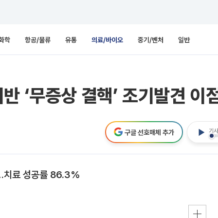
화학
항공/물류
유통
의료/바이오
중기/벤처
일반
반 ‘무증상 결핵’ 조기발견 이
기사
구글 선호매체 추가
…치료 성공률 86.3%