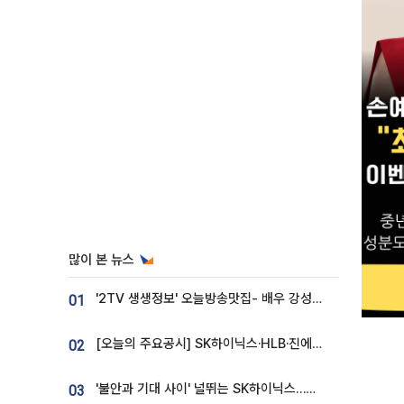
많이 본 뉴스
'2TV 생생정보' 오늘방송맛집- 배우 강성진 단골! 쌀국수ㆍ푸팟퐁 커리 맛집 '블○○○'
01
[오늘의 주요공시] SK하이닉스·HLB·진에어·포스코홀딩스·네이버·대우건설 등
02
'불안과 기대 사이' 널뛰는 SK하이닉스…증권가 "HBM4·LTA 기반 펀터멘털 견고"
03