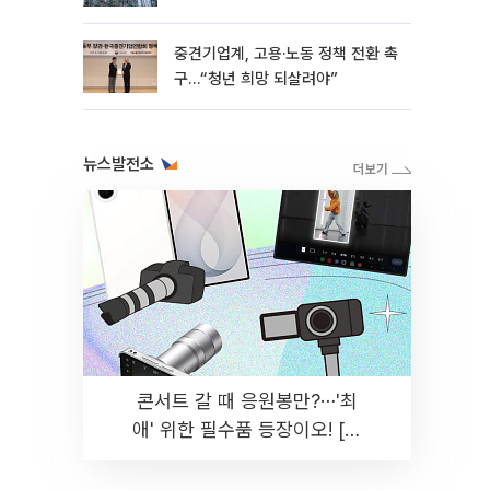
흑자 유지
중견기업계, 고용·노동 정책 전환 촉
구…“청년 희망 되살려야”
뉴스발전소
콘서트 갈 때 응원봉만?⋯'최
애' 위한 필수품 등장이오! [솔
드아웃]