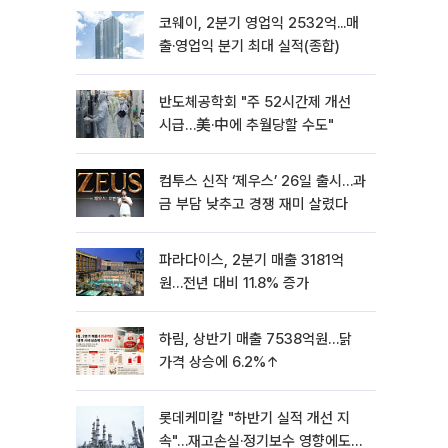
코웨이, 2분기 영업익 2532억...매
출·영업익 분기 최대 실적(종합)
반도체공학회 "주 52시간제 개선
시급…美·中에 추월당할 수도"
컴투스 신작 ‘제우스’ 26일 출시…과
금 부담 낮추고 경쟁 재미 살렸다
파라다이스, 2분기 매출 3181억
원…전년 대비 11.8% 증가
하림, 상반기 매출 7538억원…닭
가격 상승에 6.2%↑
롯데케미칼 "하반기 실적 개선 지
속"…재고손실·정기보수 영향에도