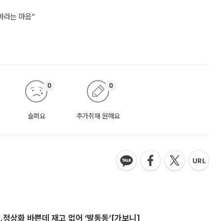
바라는 마음”
0
0
슬퍼요
추가취재 원해요
…정상화 바쁜데 재고 없어 ‘발동동’[가보니]