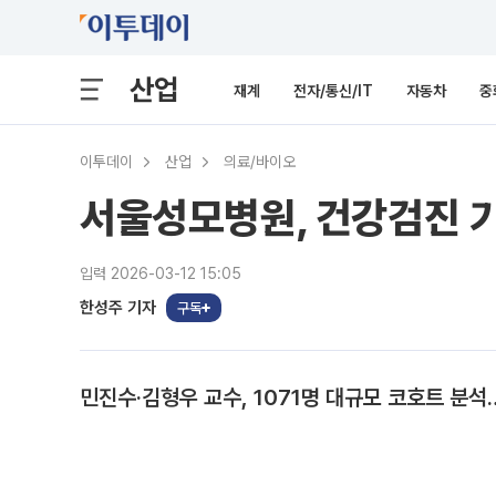
산업
재계
전자/통신/IT
자동차
중
이투데이
산업
의료/바이오
서울성모병원, 건강검진 기
입력 2026-03-12 15:05
한성주 기자
구독
민진수·김형우 교수, 1071명 대규모 코호트 분석