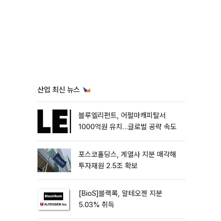
산업 최신 뉴스
블루엘리펀트, 어펄마캐피탈서
1000억원 유치…글로벌 공략 속도
포스코홀딩스, 계열사 지분 매각해
투자재원 2.5조 확보
[BioS]블랙록, 알테오젠 지분
5.03% 취득