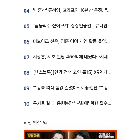
'나혼산' 류혜영, 고경표와 16년산 우정…"자취방서 부모님과 마주쳐"
04
[급등락주 짚어보기] 상상인증권ㆍ유니켐 2연속, 본느 6연속 ‘상한가’⋯M&A 훈풍 분 증시
05
더보이즈 선우, 영훈 이어 개인 활동 돌입⋯앳에어리어와 전속계약
06
서장훈, 서초 빌딩 450억에 내놨다⋯시세차익은
07
[넥스블록][인기 검색 코인 톱15] XRP 거래량 14억달러…ETHGas 급등·Bless 급락…고변동 알트 부각
08
교통축 따라 집값 갈렸다⋯세종·검단 ‘교통 프리미엄’ 뚜렷
09
콘서트 갈 때 응원봉만?⋯'최애' 위한 필수품 등장이오! [솔드아웃]
10
최신 영상