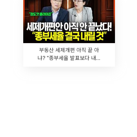
부동산 세제개편 아직 끝 아
냐? "종부세율 발표보다 내릴
것" 장기거주·양도세 전망 I 집
땅지성 I 김인만, 진미윤