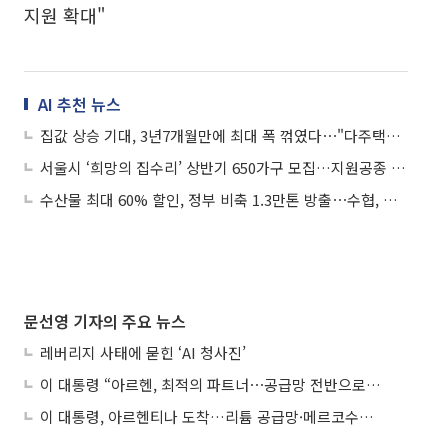
지원 확대"
AI 추천 뉴스
집값 상승 기대, 3년7개월만에 최대 폭 꺾였다⋯"다주택자 양도 중과 예고 등 영향"
서울시 ‘희망의 집수리’ 상반기 650가구 모집…지원공종 확대
수산물 최대 60% 할인, 정부 비축 1.3만톤 방출⋯수협, 설 물가 안정 '총력'
문선영 기자의 주요 뉴스
레버리지 사태에 묻힌 ‘AI 청사진’
이 대통령 “아르헨, 최적의 파트너⋯공급망 전반으로 확대”
이 대통령, 아르헨티나 도착…리튬 공급망·메르코수르 협력 논의