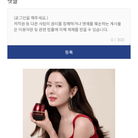
댓글
0 / 300