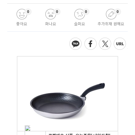
0
0
0
0
좋아요
화나요
슬퍼요
추가취재 원해요