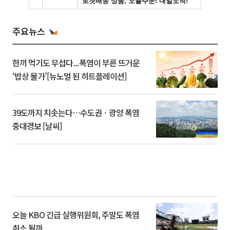
주요뉴스
한끼 먹기도 무섭다...폭염이 부른 뜨거운
‘밥상 물가’[뉴노멀 된 히트플레이션]
39도까지 치솟는다⋯수도권ㆍ광양 폭염
중대경보 [날씨]
오늘 KBO 긴급 실행위원회, 주말도 폭염
취소 될까