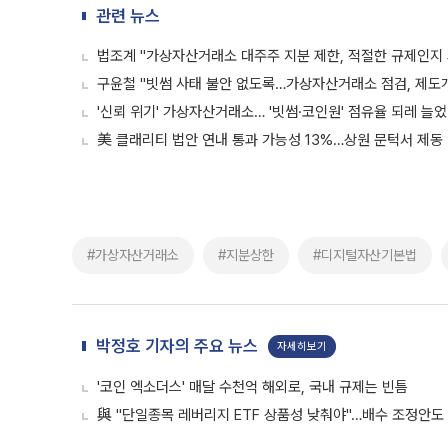
관련 뉴스
법조계 "가상자산거래소 대주주 지분 제한, 적절한 규제인지 
구윤철 "빗썸 사태 불안 없도록…가상자산거래소 점검, 제도
'신뢰 위기' 가상자산거래소… '빗썸·코인원' 점유율 되레 늘
美 클래리티 법안 연내 통과 가능성 13%…상원 문턱서 제동
#가상자산거래소
#지분상한
#디지털자산기본법
박정호 기자의 주요 뉴스
자세히보기
'코인 엑소더스' 매달 수천억 해외로, 국내 규제는 빈틈
與 "단일종목 레버리지 ETF 상품성 낮춰야"…배수 조정안도