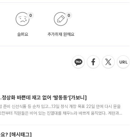
0
0
슬퍼요
추가취재 원해요
…정상화 바쁜데 재고 없어 ‘발동동’[가보니]
준비 신선식품 등 순차 입고…13일 정식 개장 목표 22일 만에 다시 문을
오전부터 직원들은 비어 있는 진열대를 채우느라 바쁘게 움직였다. 계란과
리를 잡기 시작했지만, 매장 곳곳엔 여전히 텅 빈 매대가 먼저 눈에 들어왔
까요? [해시태그]