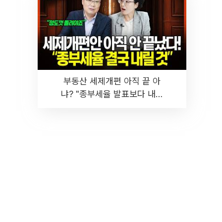
부동산 세제개편 아직 끝 아
냐? "종부세율 발표보다 내릴
것" 장기거주·양도세 전망 I 집
땅지성 I 김인만, 진미윤