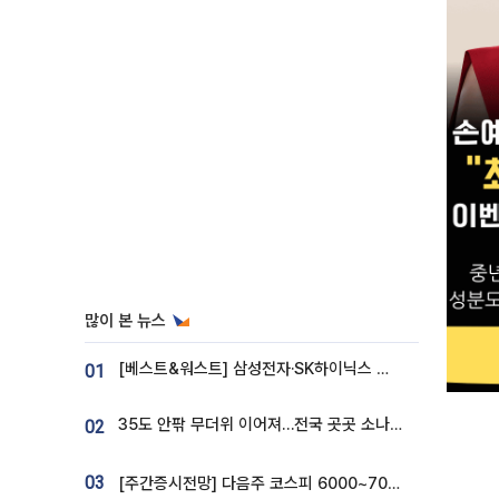
많이 본 뉴스
[베스트&워스트] 삼성전자·SK하이닉스 밀린 한 주…상상인증권은 85% 급등
01
35도 안팎 무더위 이어져…전국 곳곳 소나기 [오늘 날씨]
02
03
[주간증시전망] 다음주 코스피 6000~7000⋯“外人 수급은 정책이 변수”