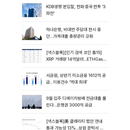
KDB생명 본입찰, 한화·흥국·한투 '3
파전'
하나은행, 비대면 주담대 한시 중
단…가계대출 총량관리 강화
[넥스블록][인기 검색 코인 톱15]
XRP 거래량 14억달러…ETHGas
급등·Bless 급락…고변동 알트 부각
서금원, 상반기 미소금융 1612억 공
급…이용건수 ‘역대 최대’
9월 입주 디에이치방배 잔금대출 풀
린다…은행권 3000억 공급
[넥스블록]美 클래리티 법안 연내
통과 가능성 13%…상원 문턱서 제