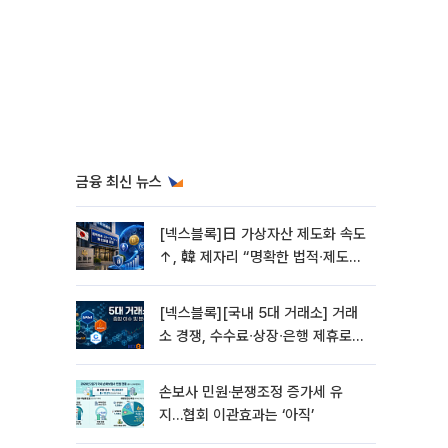
금융 최신 뉴스
[넥스블록]日 가상자산 제도화 속도
↑, 韓 제자리 “명확한 법적∙제도적
기반 마련 시급”
[넥스블록][국내 5대 거래소] 거래
소 경쟁, 수수료∙상장∙은행 제휴로
옮겨 붙었다
손보사 민원·분쟁조정 증가세 유
지…협회 이관효과는 ‘아직’