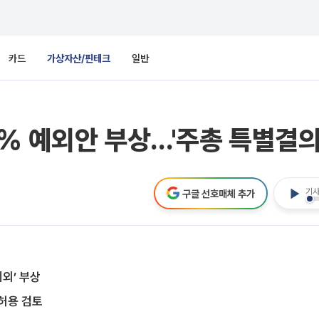
카드
가상자산/핀테크
일반
% 예외안 부상…'주총 특별결의
기사
구글 선호매체 추가
예외’ 부상
허용 검토