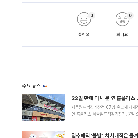
0
0
좋아요
화나요
주요 뉴스
22일 만에 다시 문 연 홈플러스
서울월드컵경기장점 67명 출근해 재개점 
연 홈플러스 서울월드컵경기장점. 7일 
우유, 과일 같은 신선식품이 차근차근 자
입추매직 '불발', 처서매직은 올