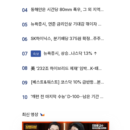
동해안은 시간당 80㎜ 폭우, 그 외 지역은 폭염…‘극과 극 날씨’
04
뉴욕증시, 연준 금리인상 기대감 꺾이자 상승...S&P500 사상 최고치 [종합]
05
SK하이닉스, 분기배당 375원 확정…주주환원책 9월로 앞당겨 발표
06
뉴욕증시, 상승...나스닥 1.3% ↑
07
속보
08
美 ‘232조 하이브리드 제재’ 임박…K-태양광, 불확실성 털고 날개 다나
[베스트&워스트] 코스닥 10% 급반등…본느, 최대주주 변경 기대에 270% 폭등
09
'개편 전 마지막 수능' D-100⋯남은 기간 성적 올릴 전략은
10
최신 영상