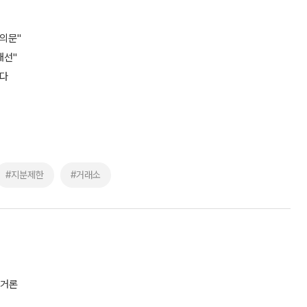
의문"
개선"
었다
#지분제한
#거래소
 거론