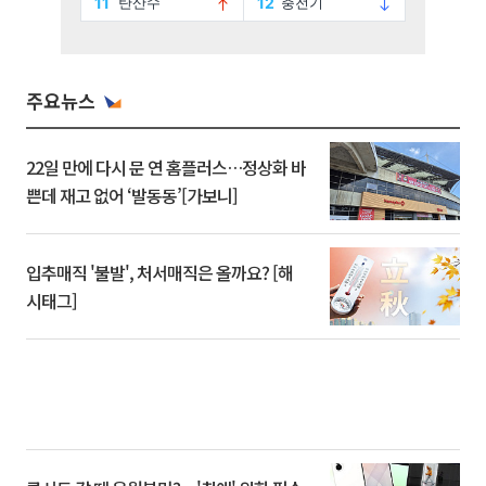
주요뉴스
22일 만에 다시 문 연 홈플러스…정상화 바
쁜데 재고 없어 ‘발동동’[가보니]
입추매직 '불발', 처서매직은 올까요? [해
시태그]