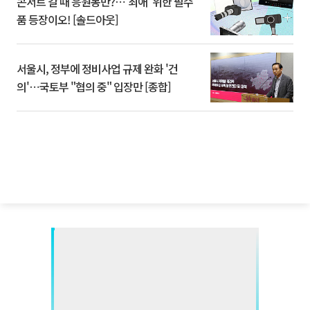
콘서트 갈 때 응원봉만?⋯'최애' 위한 필수
품 등장이오! [솔드아웃]
서울시, 정부에 정비사업 규제 완화 '건
의'⋯국토부 "협의 중" 입장만 [종합]