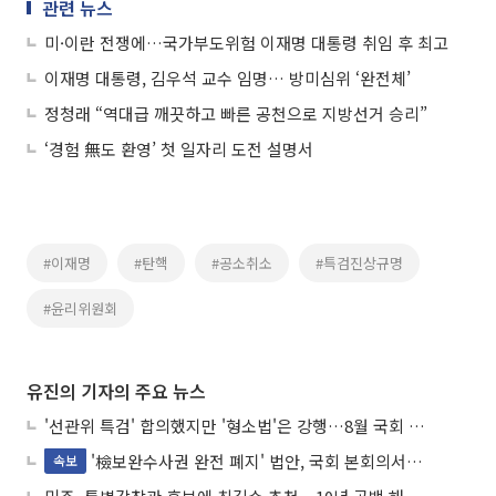
관련 뉴스
미·이란 전쟁에…국가부도위험 이재명 대통령 취임 후 최고
이재명 대통령, 김우석 교수 임명… 방미심위 ‘완전체’
정청래 “역대급 깨끗하고 빠른 공천으로 지방선거 승리”
‘경험 無도 환영’ 첫 일자리 도전 설명서
#이재명
#탄핵
#공소취소
#특검진상규명
#윤리위원회
유진의 기자의 주요 뉴스
'선관위 특검' 합의했지만 '형소법'은 강행…8월 국회 '입법 2차전' 예고
'檢보완수사권 완전 폐지' 법안, 국회 본회의서 민주당 주도 통과
속보