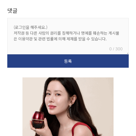
댓글
0 / 300