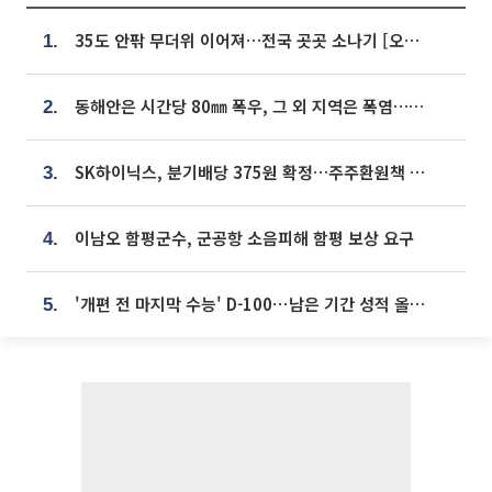
35도 안팎 무더위 이어져…전국 곳곳 소나기 [오늘 날씨]
1.
동해안은 시간당 80㎜ 폭우, 그 외 지역은 폭염…‘극과 극 날씨’
2.
SK하이닉스, 분기배당 375원 확정…주주환원책 9월로 앞당겨 발표
3.
이남오 함평군수, 군공항 소음피해 함평 보상 요구
4.
'개편 전 마지막 수능' D-100⋯남은 기간 성적 올릴 전략은
5.