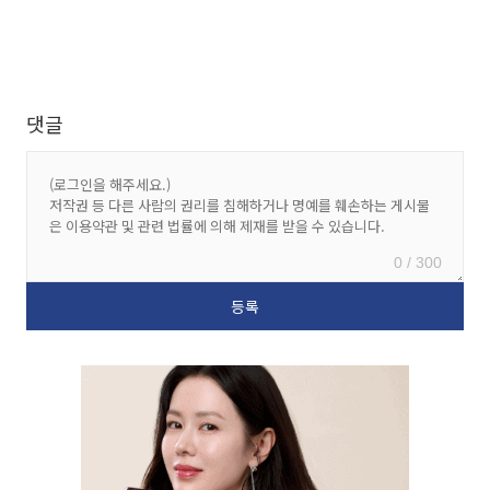
댓글
0 / 300