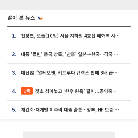
많이 본 뉴스
전장연, 오늘(10일) 서울 지하철 4호선 혜화역 시위…1호선 용산역 무정차
1.
태풍 '돌핀' 중국 상륙, '찬홈' 일본→한국…각국 기상청 예상 경로는?
2.
대신證 “알테오젠, 키트루다 큐렉스 판매 3배 급증…목표가 41만원 상향”
3.
젖소 섞어놓고 ‘한우 원육’ 팔이...공영홈쇼핑 표기·검증 구멍
단독
4.
재건축·재개발 이주비 대출 숨통…정부, HF 보증 신설 추진
5.