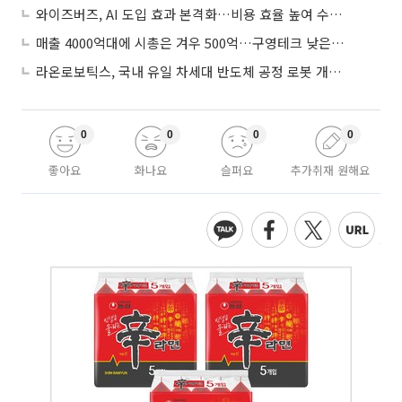
와이즈버즈, AI 도입 효과 본격화…비용 효율 높여 수익성 개선
매출 4000억대에 시총은 겨우 500억…구영테크 낮은 몸값에 저가 승계 마무리
라온로보틱스, 국내 유일 차세대 반도체 공정 로봇 개발 ‘고객사 테스트 진행’
0
0
0
0
좋아요
화나요
슬퍼요
추가취재 원해요