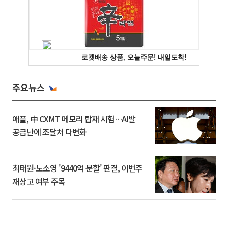
주요뉴스
애플, 中 CXMT 메모리 탑재 시험…AI발
공급난에 조달처 다변화
최태원·노소영 '9440억 분할' 판결, 이번주
재상고 여부 주목