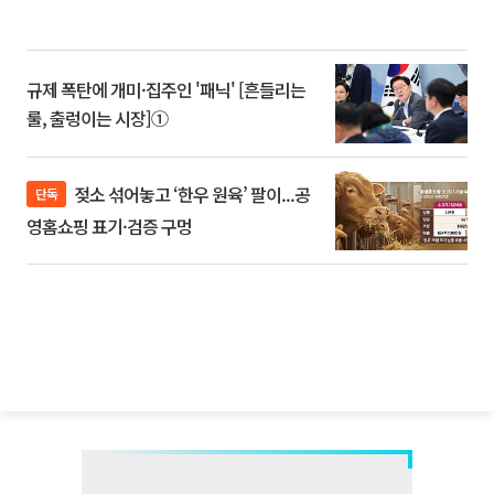
규제 폭탄에 개미·집주인 '패닉' [흔들리는
룰, 출렁이는 시장]①
젖소 섞어놓고 ‘한우 원육’ 팔이...공
단독
영홈쇼핑 표기·검증 구멍