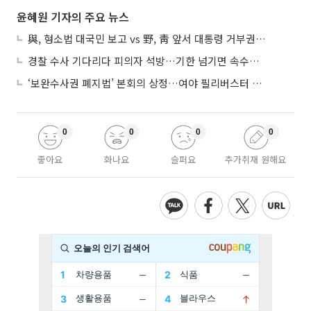
윤혜원 기자의 주요 뉴스
與, 형소법 대국민 보고 vs 野, 靑 앞서 대통령 거부권 촉구
경찰 수사 기다리다 피의자 석방…기한 넘기면 속수무책
‘보완수사권 폐지법’ 본회의 상정…여야 필리버스터 대치
0
0
0
0
좋아요
화나요
슬퍼요
추가취재 원해요