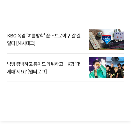
KBO 폭염 '여름방학' 끝…프로야구 갈 길
멀다 [해시태그]
빅뱅 컴백하고 튜이드 데뷔하고⋯K팝 '몇
세대'세요? [엔터로그]