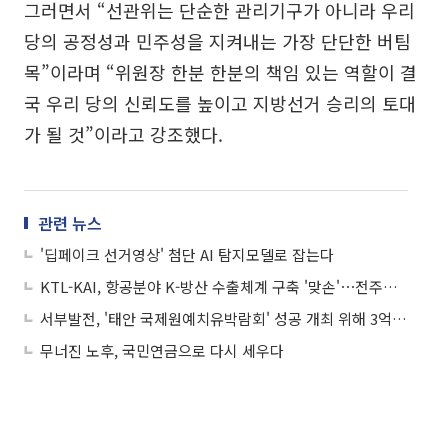
그러면서 “선관위는 단순한 관리기구가 아니라 우리
당의 공정성과 민주성을 지켜내는 가장 단단한 버팀
목”이라며 “위원장 한분 한분의 책임 있는 역할이 결
국 우리 당의 신뢰도를 높이고 지방선거 승리의 토대
가 될 것”이라고 강조했다.
관련 뉴스
'딥페이크 선거영상' 첨단 AI 탐지모델로 잡는다
KTL-KAI, 항공분야 K-방산 수출체계 구축 '맞손'⋯전주기 기술지원 협력
서부발전, '태안 국제원예치유박람회' 성공 개최 위해 3억 쾌척
무너진 노후, 국민연금으로 다시 세우다