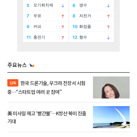
주요뉴스
한국 드론기술, 우크라 전장서 시험
단독
중…“스타트업 여러 곳 참여”
美 미사일 재고 ‘빨간불’…K방산 북미 진출
기대