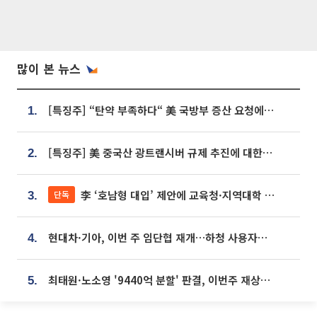
많이 본 뉴스
[특징주] “탄약 부족하다“ 美 국방부 증산 요청에⋯국내 방산주 급등세
1.
[특징주] 美 중국산 광트랜시버 규제 추진에 대한광통신 등 광통신株 강세
2.
李 ‘호남형 대입’ 제안에 교육청·지역대학 서·논술형 입시 연계 '착수'
단독
3.
현대차·기아, 이번 주 임단협 재개…하청 사용자성 재심도 ‘변수’
4.
최태원·노소영 '9440억 분할' 판결, 이번주 재상고 여부 주목
5.