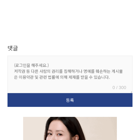
댓글
0 / 300