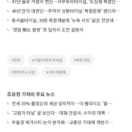
47년 물류 거점의 변신⋯서부트럭터미널, ‘도심형 복합단지’ 재편
40년 만의 대변신⋯추억의 상봉터미널 ‘복합문화’ 랜드마크로
동서울터미널, 39층 복합개발에 ‘뉴욕 서밋’ 닮은 전망대까지 환골탈태
‘경험 無도 환영’ 첫 일자리 도전 설명서
#한화
#서울역북부역세권
#복합개발
#한화컨소시엄
#서부개발축
조유정 기자의 주요 뉴스
전세 35% 줄었는데 세금 압박까지⋯더 빨라지는 '월세화'
'고원가 터널' 끝 보인다…대형 건설사, 수익성 대폭 개선
부울경 메가시티 논의 본격화⋯교통망 기대에 하반기 분양시장 '주목'