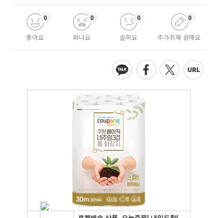
0
0
0
0
좋아요
화나요
슬퍼요
추가취재 원해요