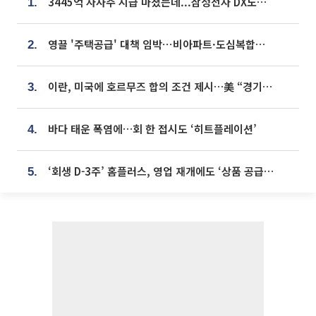
3445억 자사주 지급 마쳤는데...삼성전자 DX노조, 뒤늦은 '떼쓰기 집회'
1.
영끌 '주택공급' 대책 임박⋯비아파트·도심복합까지 총동원
2.
이란, 미국에 호르무즈 합의 조건 제시…美 “경기 아직 안 끝나” [종합]
3.
바다 태운 폭염에…회 한 접시도 ‘히트플레이션’
4.
‘회생 D-3주’ 홈플러스, 영업 재개에도 ‘상품 공급망’ 복구가 생존 관건
5.