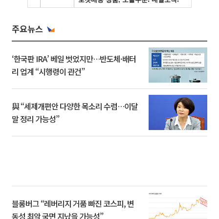
주요뉴스
‘한국판 IRA’ 베일 벗었지만…반도체·배터
리 업계 “시행령이 관건”
與 “세제개편안 다양한 목소리 수렴…이달
말 정리 가능성”
블룸버그 “레버리지 거품 빠진 코스피, 변
동성 최악 국면 지났을 가능성”