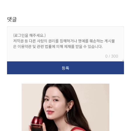
댓글
0 / 300