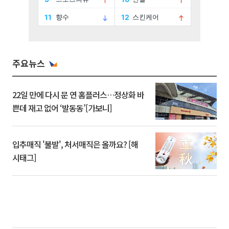
주요뉴스
22일 만에 다시 문 연 홈플러스…정상화 바
쁜데 재고 없어 ‘발동동’[가보니]
입추매직 '불발', 처서매직은 올까요? [해
시태그]