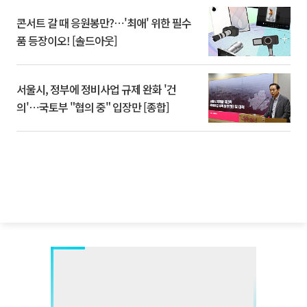
콘서트 갈 때 응원봉만?⋯'최애' 위한 필수
품 등장이오! [솔드아웃]
서울시, 정부에 정비사업 규제 완화 '건
의'⋯국토부 "협의 중" 입장만 [종합]