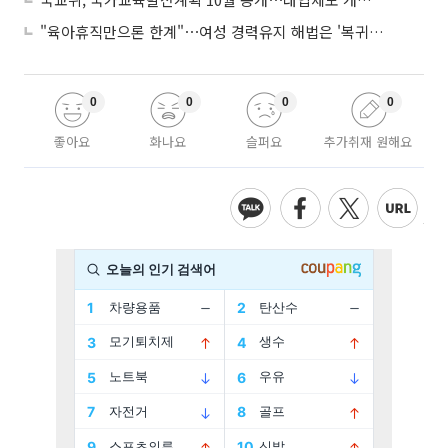
"육아휴직만으론 한계"⋯여성 경력유지 해법은 '복귀 후 유연근무’
0
0
0
0
좋아요
화나요
슬퍼요
추가취재 원해요