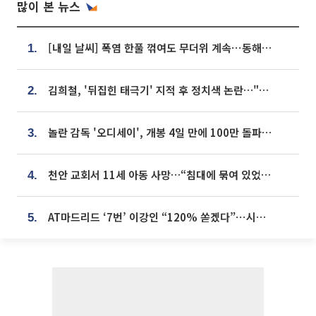
많이 본 뉴스
[내일 날씨] 폭염 한풀 꺾여도 무더위 계속⋯동해안 이틀 연속 비
1.
김희철, '뒤집힌 태극기' 지적 후 정치색 논란…"좌우 떠나 우리나라 국기"
2.
놀란 감독 '오디세이', 개봉 4일 만에 100만 돌파⋯'왕사남' 보다 빠르다
3.
천안 교회서 11세 아동 사망…“침대에 묶여 있었다” 진술 확보
4.
AT마드리드 ‘7번’ 이강인 “120% 쏟겠다”⋯시메오네 감독 “필요한 선수”
5.