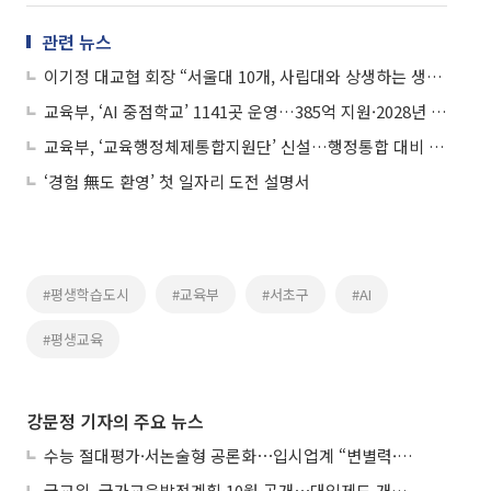
관련 뉴스
이기정 대교협 회장 “서울대 10개, 사립대와 상생하는 생태계로 가야”
교육부, ‘AI 중점학교’ 1141곳 운영…385억 지원·2028년 2000개교 확대
교육부, ‘교육행정체제통합지원단’ 신설…행정통합 대비 컨트롤타워 구축
‘경험 無도 환영’ 첫 일자리 도전 설명서
#평생학습도시
#교육부
#서초구
#AI
#평생교육
강문정 기자의 주요 뉴스
수능 절대평가·서논술형 공론화⋯입시업계 “변별력·사교육 대책 먼저”
국교위, 국가교육발전계획 10월 공개⋯대입제도 개편 공론화 추진