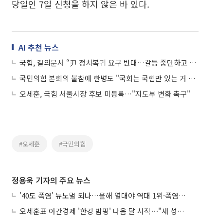
당일인 7일 신청을 하지 않은 바 있다.
AI 추천 뉴스
국힘, 결의문서 “尹 정치복귀 요구 반대…갈등 중단하고 대통합 나설 것”
국민의힘 본회의 불참에 한병도 "국회는 국힘만 있는 거 아냐…단호히 대처”
오세훈, 국힘 서울시장 후보 미등록…"지도부 변화 촉구"
#오세훈
#국민의힘
정용욱 기자의 주요 뉴스
'40도 폭염' 뉴노멀 되나…올해 열대야 역대 1위·폭염일수 평년 3배 넘어
오세훈표 야간경제 '한강 밤핑' 다음 달 시작⋯"새 성장동력 만들 것"