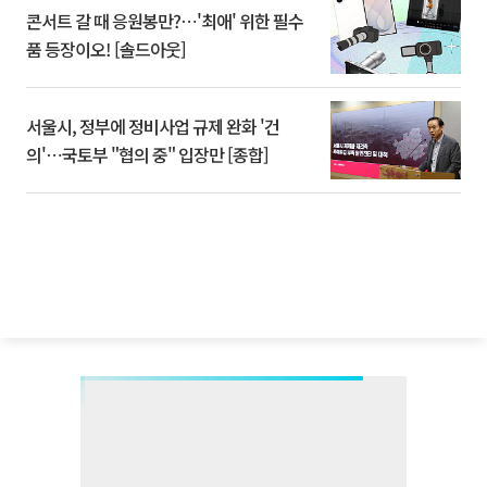
콘서트 갈 때 응원봉만?⋯'최애' 위한 필수
품 등장이오! [솔드아웃]
서울시, 정부에 정비사업 규제 완화 '건
의'⋯국토부 "협의 중" 입장만 [종합]