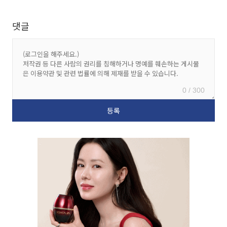
댓글
0 / 300