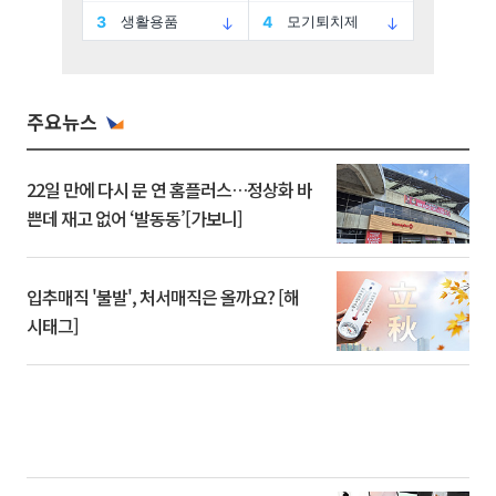
주요뉴스
22일 만에 다시 문 연 홈플러스…정상화 바
쁜데 재고 없어 ‘발동동’[가보니]
입추매직 '불발', 처서매직은 올까요? [해
시태그]