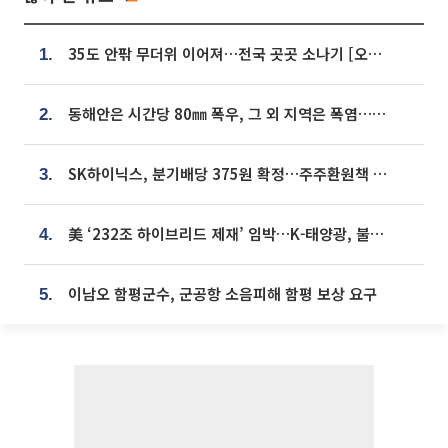
35도 안팎 무더위 이어져…전국 곳곳 소나기 [오늘 날씨]
1.
동해안은 시간당 80㎜ 폭우, 그 외 지역은 폭염…‘극과 극 날씨’
2.
SK하이닉스, 분기배당 375원 확정…주주환원책 9월로 앞당겨 발표
3.
美 ‘232조 하이브리드 제재’ 임박…K-태양광, 불확실성 털고 날개 다나
4.
이남오 함평군수, 군공항 소음피해 함평 보상 요구
5.