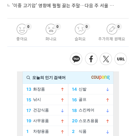
'이중 고기압' 영향에 펄펄 끓는 주말…다음 주 서울 포함 서쪽이 더 덥다
0
0
0
0
좋아요
화나요
슬퍼요
추가취재 원해요