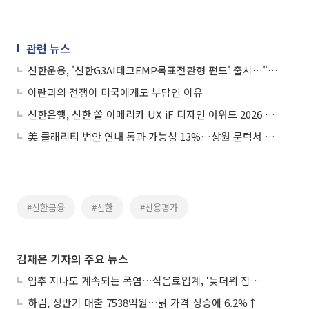
관련 뉴스
신한운용, '신한G3AI테크EMP목표전환형 펀드' 출시…"韓·美·中 AI 집중투자"
이란과의 전쟁이 미국에게도 부담인 이유
신한은행, 신한 쏠 아메리카 UX iF 디자인 어워드 2026 본상 .
美 클래리티 법안 연내 통과 가능성 13%…상원 문턱서 제동
#신한금융
#신한
#신용평가
김재은 기자의 주요 뉴스
입추 지나도 계속되는 폭염…식음료업계, ‘늦더위 잡기’ 전력 투구
하림, 상반기 매출 7538억원…닭 가격 상승에 6.2%↑