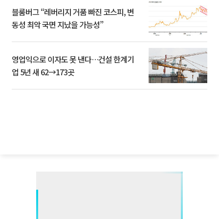
블룸버그 “레버리지 거품 빠진 코스피, 변
동성 최악 국면 지났을 가능성”
영업익으로 이자도 못 낸다…건설 한계기
업 5년 새 62→173곳