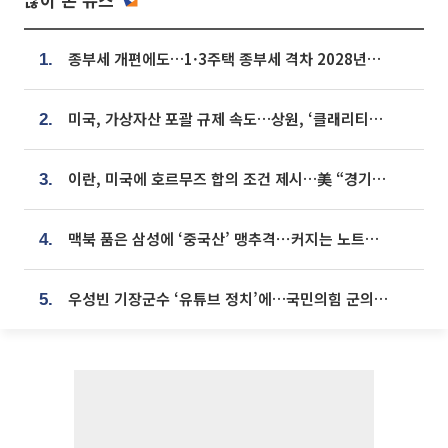
종부세 개편에도…1·3주택 종부세 격차 2028년부터 확대
1.
미국, 가상자산 포괄 규제 속도…상원, ‘클래리티법’ 9월 절차투표 추진
2.
이란, 미국에 호르무즈 합의 조건 제시…美 “경기 아직 안 끝나” [종합]
3.
맥북 품은 삼성에 ‘중국산’ 맹추격⋯커지는 노트북 OLED 시장
4.
우성빈 기장군수 ‘유튜브 정치’에…국민의힘 군의원들 집단 반발
5.