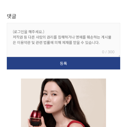
댓글
0 / 300