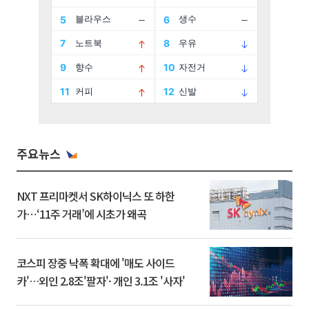
주요뉴스
NXT 프리마켓서 SK하이닉스 또 하한
가⋯‘11주 거래’에 시초가 왜곡
코스피 장중 낙폭 확대에 '매도 사이드
카'…외인 2.8조'팔자'· 개인 3.1조 '사자'