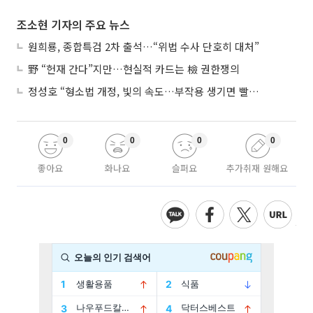
조소현 기자의 주요 뉴스
원희룡, 종합특검 2차 출석…“위법 수사 단호히 대처”
野 “헌재 간다”지만…현실적 카드는 檢 권한쟁의
정성호 “형소법 개정, 빛의 속도…부작용 생기면 빨리 고쳐야”
0
0
0
0
좋아요
화나요
슬퍼요
추가취재 원해요