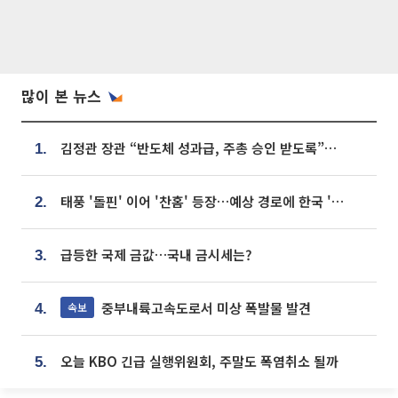
많이 본 뉴스
김정관 장관 “반도체 성과급, 주총 승인 받도록”…상법·자본시장법 개정 시사
1.
태풍 '돌핀' 이어 '찬홈' 등장…예상 경로에 한국 '한숨'
2.
급등한 국제 금값…국내 금시세는?
3.
중부내륙고속도로서 미상 폭발물 발견
속보
4.
오늘 KBO 긴급 실행위원회, 주말도 폭염취소 될까
5.