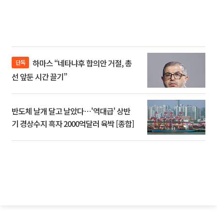
하마스 “네타냐후 합의안 거절, 총
단독
선 앞둔 시간 끌기”
반도체 날개 달고 날았다⋯'역대급' 상반
기 경상수지 흑자 2000억달러 육박 [종합]