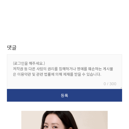
댓글
0 / 300