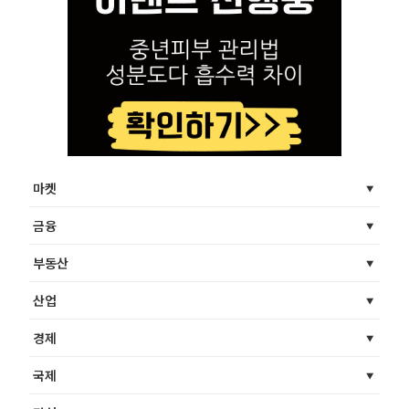
마켓
금융
부동산
산업
경제
국제