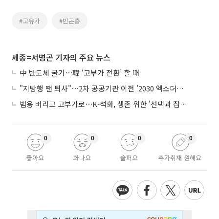
#고유가
#빈곤층
세종=서병곤 기자의 주요 뉴스
中 반도체 굴기⋯韓 ‘고부가 전환’ 할 때
"지방행 땐 퇴사"⋯2차 공공기관 이전 '2030 엑소더스' 뇌관
범용 버리고 고부가로⋯K-석화, 생존 위한 '선택과 집중'
0
0
0
0
좋아요
화나요
슬퍼요
추가취재 원해요