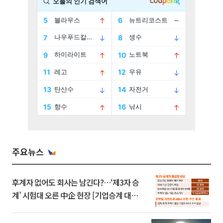
주요뉴스
후계자 없어도 회사는 남긴다?…‘제3자 승
계’ 시험대 오른 中企 현장 [기업승계 대전
환]