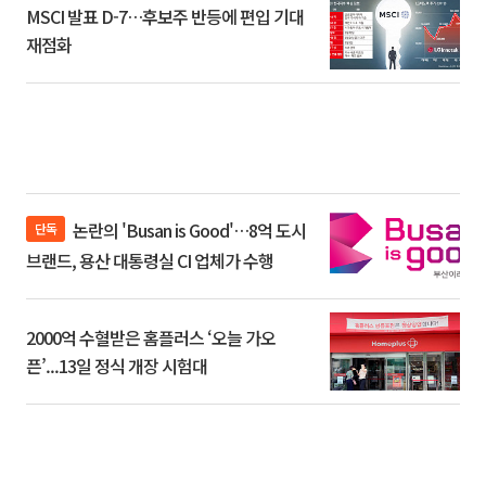
MSCI 발표 D-7…후보주 반등에 편입 기대
재점화
논란의 'Busan is Good'…8억 도시
단독
브랜드, 용산 대통령실 CI 업체가 수행
2000억 수혈받은 홈플러스 ‘오늘 가오
픈’...13일 정식 개장 시험대