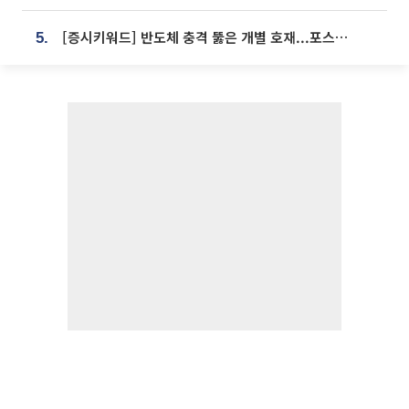
[증시키워드] 반도체 충격 뚫은 개별 호재...포스코퓨처엠·에코프로·한화솔루션 '눈길'
5.