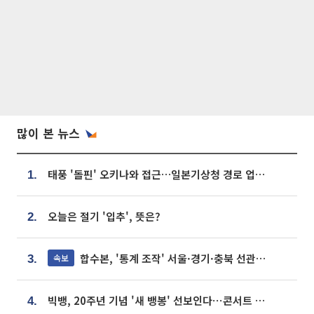
많이 본 뉴스
태풍 '돌핀' 오키나와 접근…일본기상청 경로 업데이트
1.
오늘은 절기 '입추', 뜻은?
2.
합수본, '통계 조작' 서울·경기·충북 선관위 등 추가 압수수색
속보
3.
빅뱅, 20주년 기념 '새 뱅봉' 선보인다⋯콘서트 앞두고 팝업 개최
4.