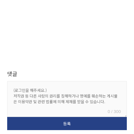
댓글
0 / 300