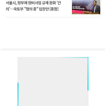
서울시, 정부에 정비사업 규제 완화 '건
의'⋯국토부 "협의 중" 입장만 [종합]