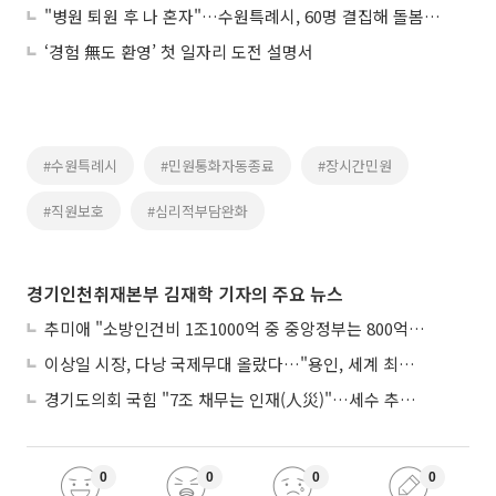
"병원 퇴원 후 나 혼자"…수원특례시, 60명 결집해 돌봄공백 끊는다
‘경험 無도 환영’ 첫 일자리 도전 설명서
#수원특례시
#민원통화자동종료
#장시간민원
#직원보호
#심리적부담완화
경기인천취재본부 김재학 기자의 주요 뉴스
추미애 "소방인건비 1조1000억 중 중앙정부는 800억뿐"
이상일 시장, 다낭 국제무대 올랐다…"용인, 세계 최대 반도체 도시 된다"
경기도의회 국힘 "7조 채무는 인재(人災)"…세수 추계 조작 의혹 제기
0
0
0
0