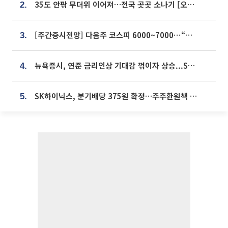
35도 안팎 무더위 이어져…전국 곳곳 소나기 [오늘 날씨]
2.
[주간증시전망] 다음주 코스피 6000~7000⋯“外人 수급은 정책이 변수”
3.
뉴욕증시, 연준 금리인상 기대감 꺾이자 상승...S&P500 사상 최고치 [종합]
4.
SK하이닉스, 분기배당 375원 확정…주주환원책 9월로 앞당겨 발표
5.