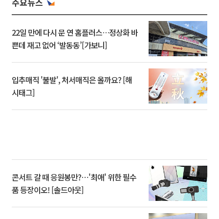
주요뉴스
22일 만에 다시 문 연 홈플러스…정상화 바
쁜데 재고 없어 ‘발동동’[가보니]
입추매직 '불발', 처서매직은 올까요? [해
시태그]
콘서트 갈 때 응원봉만?⋯'최애' 위한 필수
품 등장이오! [솔드아웃]