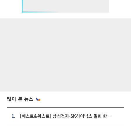
많이 본 뉴스
[베스트&워스트] 삼성전자·SK하이닉스 밀린 한 주…상상인증권은 85% 급등
1.