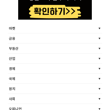
마켓
금융
부동산
산업
경제
국제
정치
사회
오피니언