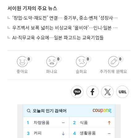
서이원 기자의 주요 뉴스
‘창업-도약-재도전’ 연결… 중기부, 중소·벤처 ‘성장사다리’ 짓는다
우즈벡서 보폭 넓히는 비상교육 ‘올비아’…인니·일본 진출 타진
AI·직무교육 수요에…일본 파고드는 교육기업들
0
0
0
0
좋아요
화나요
슬퍼요
추가취재 원해요