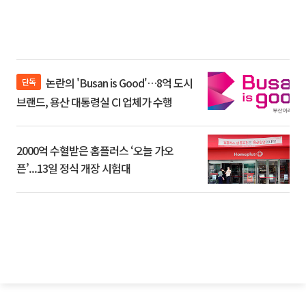
논란의 'Busan is Good'…8억 도시
단독
브랜드, 용산 대통령실 CI 업체가 수행
2000억 수혈받은 홈플러스 ‘오늘 가오
픈’...13일 정식 개장 시험대