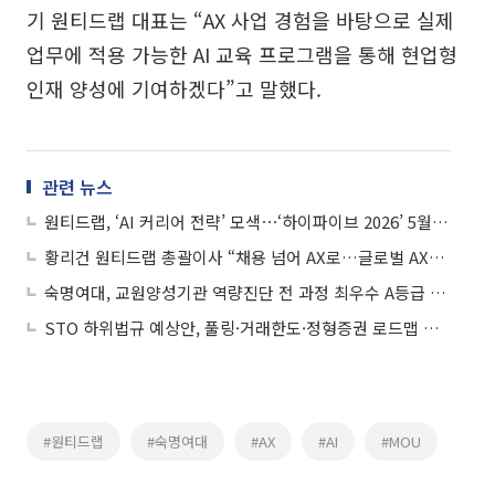
기 원티드랩 대표는 “AX 사업 경험을 바탕으로 실제
업무에 적용 가능한 AI 교육 프로그램을 통해 현업형
인재 양성에 기여하겠다”고 말했다.
관련 뉴스
원티드랩, ‘AI 커리어 전략’ 모색⋯‘하이파이브 2026’ 5월 개최
황리건 원티드랩 총괄이사 “채용 넘어 AX로…글로벌 AX기업 목표”
숙명여대, 교원양성기관 역량진단 전 과정 최우수 A등급 획득
STO 하위법규 예상안, 풀링·거래한도·정형증권 로드맵 제시
#원티드랩
#숙명여대
#AX
#AI
#MOU