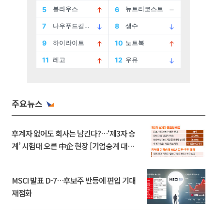
주요뉴스
후계자 없어도 회사는 남긴다?…‘제3자 승
계’ 시험대 오른 中企 현장 [기업승계 대전
환]
MSCI 발표 D-7…후보주 반등에 편입 기대
재점화