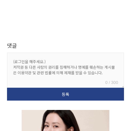
댓글
0 / 300