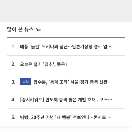
많이 본 뉴스
태풍 '돌핀' 오키나와 접근…일본기상청 경로 업데이트
1.
오늘은 절기 '입추', 뜻은?
2.
합수본, '통계 조작' 서울·경기·충북 선관위 등 추가 압수수색
속보
3.
[증시키워드] 반도체 충격 뚫은 개별 호재...포스코퓨처엠·에코프로·한화솔루션 '눈길'
4.
빅뱅, 20주년 기념 '새 뱅봉' 선보인다⋯콘서트 앞두고 팝업 개최
5.