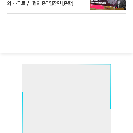
의'⋯국토부 "협의 중" 입장만 [종합]