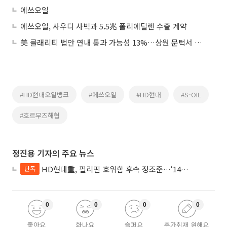
에쓰오일
에쓰오일, 사우디 사빅과 5.5兆 폴리에틸렌 수출 계약
美 클래리티 법안 연내 통과 가능성 13%…상원 문턱서 제동
#HD현대오일뱅크
#에쓰오일
#HD현대
#S-OIL
#호르무즈해협
정진용 기자의 주요 뉴스
HD현대重, 필리핀 호위함 후속 정조준…‘14척+α’ 싹쓸이 노린다
단독
0
0
0
0
좋아요
화나요
슬퍼요
추가취재 원해요