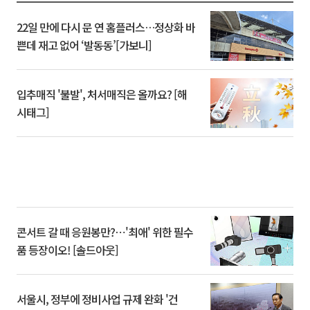
22일 만에 다시 문 연 홈플러스…정상화 바
쁜데 재고 없어 ‘발동동’[가보니]
입추매직 '불발', 처서매직은 올까요? [해
시태그]
콘서트 갈 때 응원봉만?⋯'최애' 위한 필수
품 등장이오! [솔드아웃]
서울시, 정부에 정비사업 규제 완화 '건