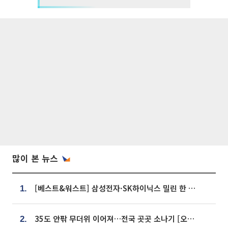
많이 본 뉴스
[베스트&워스트] 삼성전자·SK하이닉스 밀린 한 주…상상인증권은 85% 급등
1.
35도 안팎 무더위 이어져…전국 곳곳 소나기 [오늘 날씨]
2.