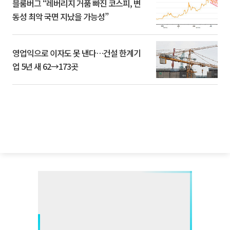
블룸버그 “레버리지 거품 빠진 코스피, 변
동성 최악 국면 지났을 가능성”
영업익으로 이자도 못 낸다…건설 한계기
업 5년 새 62→173곳