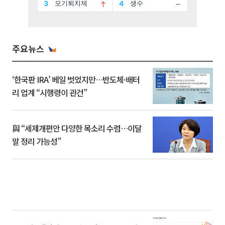
주요뉴스
‘한국판 IRA’ 베일 벗었지만…반도체·배터
리 업계 “시행령이 관건”
與 “세제개편안 다양한 목소리 수렴…이달
말 정리 가능성”