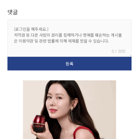
댓글
0 / 300