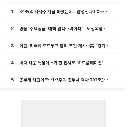
3445억 자사주 지급 마쳤는데...삼성전자 DX노조, 뒤늦은 '떼쓰기 집회'
1.
영끌 '주택공급' 대책 임박⋯비아파트·도심복합까지 총동원
2.
이란, 미국에 호르무즈 합의 조건 제시…美 “경기 아직 안 끝나” [종합]
3.
바다 태운 폭염에…회 한 접시도 ‘히트플레이션’
4.
종부세 개편에도…1·3주택 종부세 격차 2028년부터 확대
5.