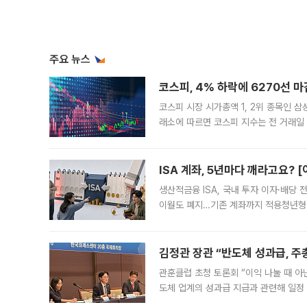
주요 뉴스
코스피, 4% 하락에 6270선 마
코스피 시장 시가총액 1, 2위 종목인 
래소에 따르면 코스피 지수는 전 거래일 대
1.81% 내린 6478.75에 출발한 코
다. 이날 오전
ISA 계좌, 5년마다 깨라고요? 
생산적금융 ISA, 국내 투자 이자·배당
이월도 폐지…기존 계좌까지 적용청년형 
는 5년마다 계좌를 해지하라는 건가요?”
편을
김정관 장관 “반도체 성과급, 
관훈클럽 초청 토론회 “이익 나눌 때 아
도체 업계의 성과급 지급과 관련해 일정
최근 상법·자본시장법 개정으로 기업 지