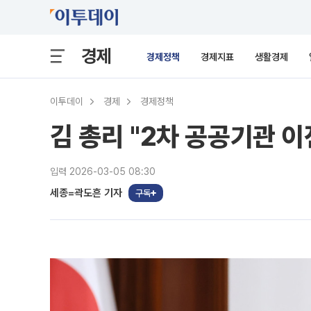
경제
경제정책
경제지표
생활경제
이투데이
경제
경제정책
김 총리 "2차 공공기관 
입력 2026-03-05 08:30
세종=곽도흔 기자
구독