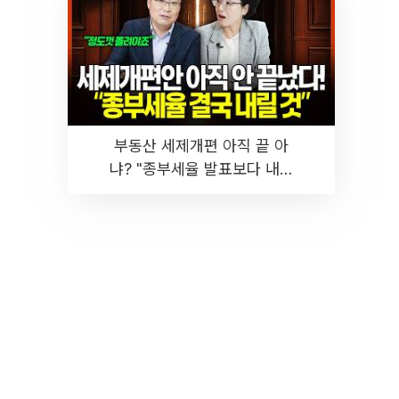
부동산 세제개편 아직 끝 아
냐? "종부세율 발표보다 내릴
것" 장기거주·양도세 전망 I 집
땅지성 I 김인만, 진미윤