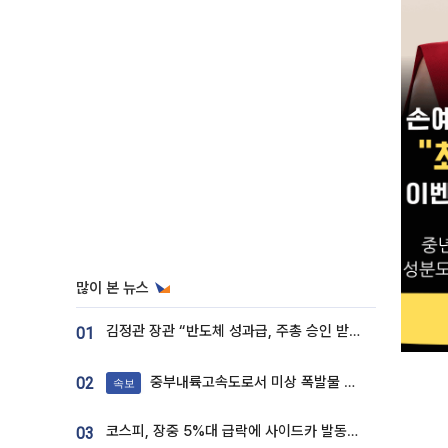
많이 본 뉴스
김정관 장관 “반도체 성과급, 주총 승인 받도록”…상법·자본시장법 개정 시사
01
중부내륙고속도로서 미상 폭발물 발견
02
속보
코스피, 장중 5%대 급락에 사이드카 발동…삼성·SK 동반 폭락
03