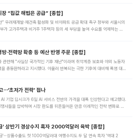
 “집값 해법은 공급” [종합]
안” 우려재개발·재건축 활성화 및 비아파트 공급 확대 촉구 정부와 서울시의
정부가 고가주택과 비거주 1주택자 등의 세 부담을 높여 수요를 억제하는 카
키울 것이라며 세금이 아닌 공급이 근본적인 처방이라고 전면 반박했다.
방·전력망 확충 등 예산 반영 주문 [종합]
과 관련해 "사실상 국가적인 기후 재난"이라며 취약계층 보호와 야외 노동자
정력을 총동원하라고 지시했다. 아울러 반복되는 극한 기후에 대비해 폭염 대응
영하는 방안도 검토하라고 주문했다. 이 대통령은 이날 폭염·가뭄 대
예고⋯‘초저가 전략’ 접나
 AI 기업 딥시크가 6일 AI 서비스 전반의 가격을 대폭 인상한다고 예고했다.
 경쟁사들을 압박하며 시장 판도를 뒤흔들어온 만큼 이례적인 전략 변화로 평
 이날 공지를 통해 구체적인 인상 폭은 공개하지 않았지만 상당한 수
' 상반기 경상수지 흑자 2000억달러 육박 [종합]
급'⋯상품수출도 첫 1000억달러대 여행수지도 두 달 연속 흑자 '역대 2