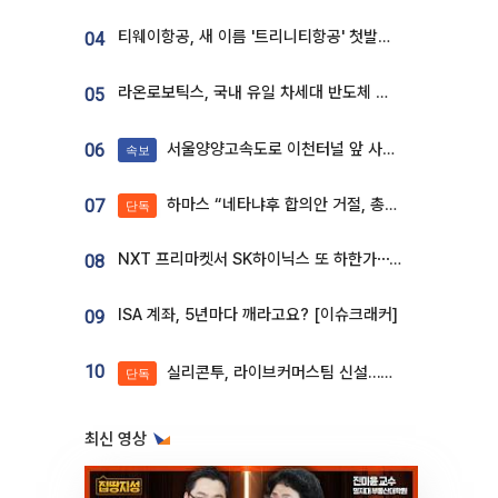
티웨이항공, 새 이름 '트리니티항공' 첫발…SSC 전략 본격화
04
라온로보틱스, 국내 유일 차세대 반도체 공정 로봇 개발 ‘고객사 테스트 진행’
05
서울양양고속도로 이천터널 앞 사고 발생
06
속보
하마스 “네타냐후 합의안 거절, 총선 앞두고 시간 끌기”
07
단독
NXT 프리마켓서 SK하이닉스 또 하한가⋯‘11주 거래’에 시초가 왜곡
08
ISA 계좌, 5년마다 깨라고요? [이슈크래커]
09
10
실리콘투, 라이브커머스팀 신설…K뷰티 ‘글로벌 판매망’ 확대[K뷰티 라방戰]
단독
최신 영상