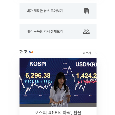
내가 저장한 뉴스 모아보기
내가 구독한 기자 전체보기
한 컷
코스피 4.58% 하락, 환율