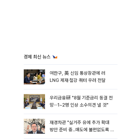
경제 최신 뉴스
여한구, 英 신임 통상장관에 러
LNG 제재·철강 쿼터 우려 전달
우리금융硏 "8월 기준금리 동결 전
망⋯1~2명 인상 소수의견 낼 것"
재경차관 "실거주 유예 추가 확대
방안 준비 중...매도에 불편없도록 노
력"