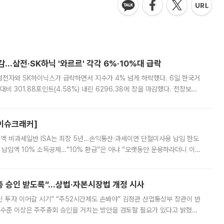
감…삼전·SK하닉 '와르르' 각각 6%·10%대 급락
삼성전자와 SK하이닉스가 급락하면서 지수가 4% 넘게 하락했다. 6일 한국거
비 301.88포인트(4.58%) 내린 6296.38에 장을 마감했다. 전장보다
스피는 장중 한때 6550.94까지 오르기도 했으나 6238.32까지 밀리기도 했
[이슈크래커]
 전액 비과세일반 ISA는 최장 5년…손익통산·과세이연 단절미사용 납입 한도
납입액 10% 소득공제…“10% 환급”은 아냐 “오랫동안 운용하라더니 이제
 ‘만능 절세 통장’으로 불리는 개인종합자산관리계좌(ISA)가 두 갈래로 개
주총 승인 받도록”…상법·자본시장법 개정 시사
닌 투자 이어갈 시기” “주52시간제도 손봐야” 김정관 산업통상부 장관이 반
 수준 이상은 주주총회 승인을 거치는 방안을 검토할 필요가 있다고 밝혔다.
배구조와 주주권 강화 논의가 이어지는 가운데, 핵심 연구인력에 대한