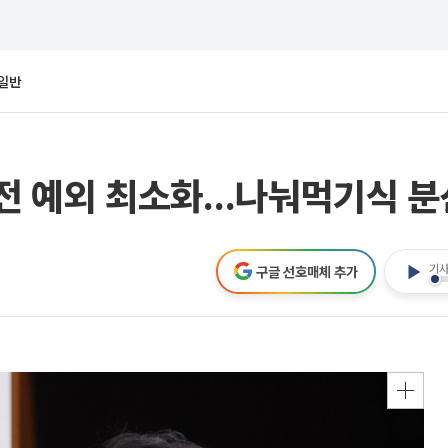
일반
이전 예외 최소화…나눠먹기식 분
기사
구글 선호매체 추가