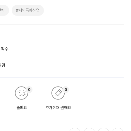
전략
#지역특화산업
 착수
점검
0
0
슬퍼요
추가취재 원해요