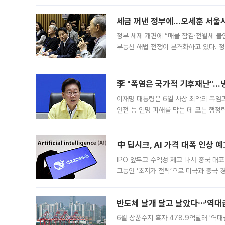
세금 꺼낸 정부에…오세훈 서울시장
정부 세제 개편에 “매물 잠김·전월세 불
부동산 해법 전쟁이 본격화하고 있다. 
드를 꺼내자 서울시는 전·월세 부담만 
李 "폭염은 국가적 기후재난"…냉
이재명 대통령은 6일 사상 최악의 폭염
안전 등 인명 피해를 막는 데 모든 행
인프라 확충 계획을 내년도 예산안에 반
中 딥시크, AI 가격 대폭 인상 
IPO 앞두고 수익성 제고 나서 중국 대표
그동안 ‘초저가 전략’으로 미국과 중국
가된다. 블룸버그통신에 따르면 딥시크는
반도체 날개 달고 날았다⋯'역대급
6월 상품수지 흑자 478.9억달러 '역대