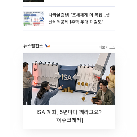
나라살림硏 "조세체계 더 복잡…생
산세액공제·1주택 우대 재검토"
뉴스발전소
ISA 계좌, 5년마다 깨라고요?
[이슈크래커]