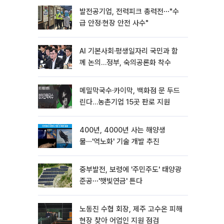
발전공기업, 전력피크 총력전⋯"수
급 안정·현장 안전 사수"
AI 기본사회·평생일자리 국민과 함
께 논의…정부, 숙의공론화 착수
메밀막국수·카이막, 백화점 문 두드
린다…농촌기업 15곳 판로 지원
400년, 4000년 사는 해양생
물⋯'역노화' 기술 개발 추진
중부발전, 보령에 '주민주도' 태양광
준공⋯'햇빛연금' 튼다
노동진 수협 회장, 제주 고수온 피해
현장 찾아 어업인 지원 점검