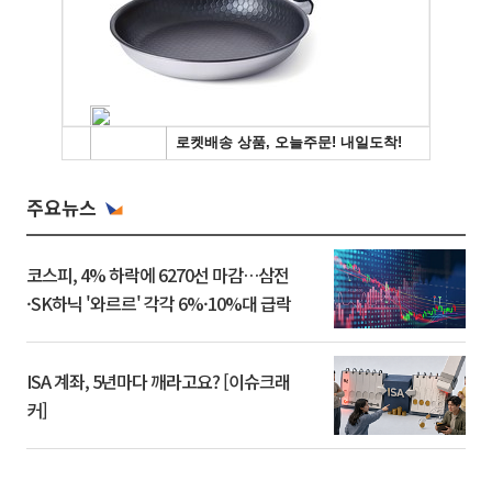
주요뉴스
코스피, 4% 하락에 6270선 마감…삼전
·SK하닉 '와르르' 각각 6%·10%대 급락
ISA 계좌, 5년마다 깨라고요? [이슈크래
커]