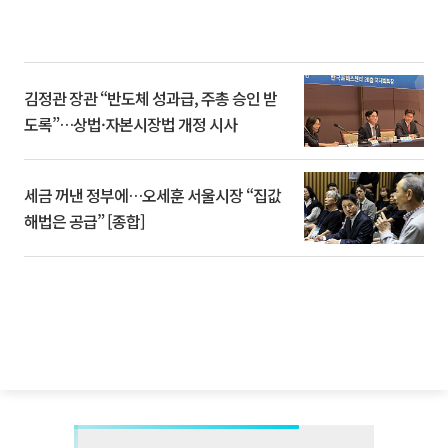
김정관 장관 “반도체 성과급, 주총 승인 받
도록”…상법·자본시장법 개정 시사
세금 꺼낸 정부에…오세훈 서울시장 “집값
해법은 공급” [종합]