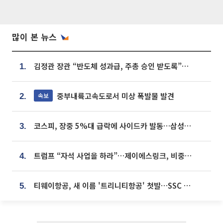
많이 본 뉴스
김정관 장관 “반도체 성과급, 주총 승인 받도록”…상법·자본시장법 개정 시사
1.
중부내륙고속도로서 미상 폭발물 발견
속보
2.
코스피, 장중 5%대 급락에 사이드카 발동…삼성·SK 동반 폭락
3.
트럼프 “자석 사업을 하라”…제이에스링크, 비중국 영구자석 공급망 구축 속도
4.
티웨이항공, 새 이름 '트리니티항공' 첫발…SSC 전략 본격화
5.