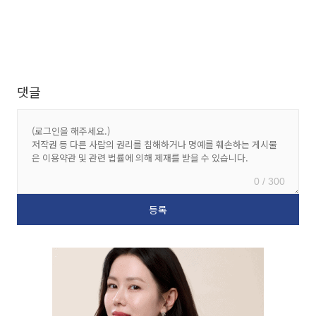
댓글
0 / 300