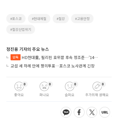
#포스코
#현대제철
#철강
#고용안정
#철강산업위기
정진용 기자의 주요 뉴스
HD현대重, 필리핀 호위함 후속 정조준…‘14척+α’ 싹쓸이 노린다
단독
교섭 세 차례 만에 쟁의투표…포스코 노사관계 긴장
0
0
0
0
좋아요
화나요
슬퍼요
추가취재 원해요