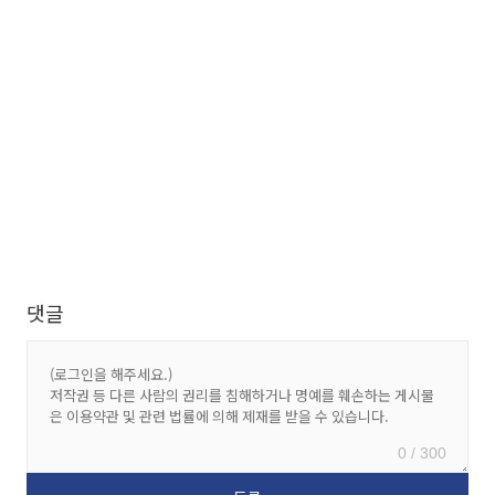
댓글
0 / 300