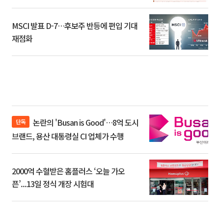
환]
MSCI 발표 D-7…후보주 반등에 편입 기대
재점화
논란의 'Busan is Good'…8억 도시
단독
브랜드, 용산 대통령실 CI 업체가 수행
2000억 수혈받은 홈플러스 ‘오늘 가오
픈’...13일 정식 개장 시험대