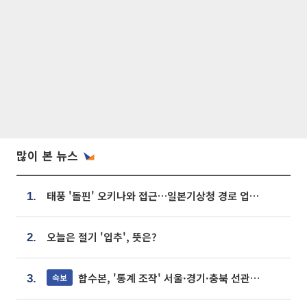
많이 본 뉴스
태풍 '돌핀' 오키나와 접근…일본기상청 경로 업데이트
1.
오늘은 절기 '입추', 뜻은?
2.
합수본, '통계 조작' 서울·경기·충북 선관위 등 추가 압수수색
속보
3.