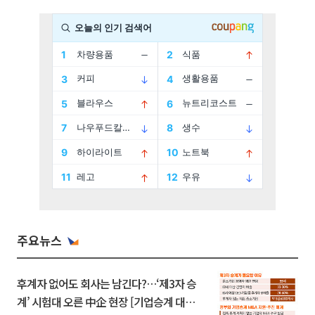
주요뉴스
후계자 없어도 회사는 남긴다?…‘제3자 승
계’ 시험대 오른 中企 현장 [기업승계 대전