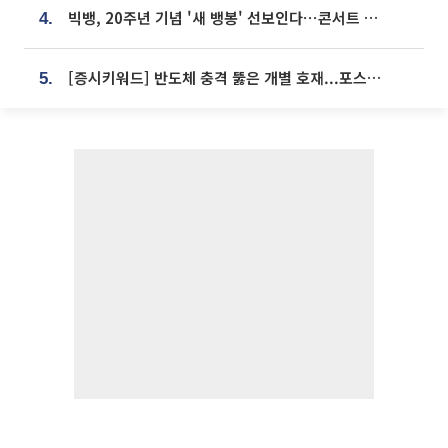
빅뱅, 20주년 기념 '새 뱅봉' 선보인다⋯콘서트 앞두고 팝업 개최
4.
[증시키워드] 반도체 충격 뚫은 개별 호재...포스코퓨처엠·에코프로·한화솔루션 '눈길'
5.