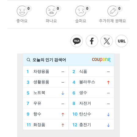
0
0
0
0
좋아요
화나요
슬퍼요
추가취재 원해요