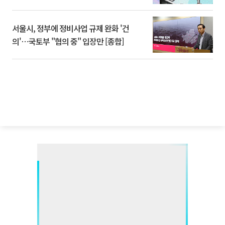
서울시, 정부에 정비사업 규제 완화 '건
의'⋯국토부 "협의 중" 입장만 [종합]