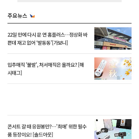
주요뉴스
22일 만에 다시 문 연 홈플러스…정상화 바
쁜데 재고 없어 ‘발동동’[가보니]
입추매직 '불발', 처서매직은 올까요? [해
시태그]
콘서트 갈 때 응원봉만?⋯'최애' 위한 필수
품 등장이오! [솔드아웃]