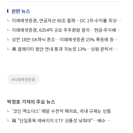
관련 뉴스
미래에셋증권, 연금자산 65조 돌파…DC 1위·수익률 최상위 ‘독주’
미래에셋증권, 6354억 규모 주주환원 결의…현금·주식배당 병행 ‘역대 최대’
삼전 18만·SK하닉 혼조…미래에셋증권 15% 폭등에 증권주 투심↑
美 클래리티 법안 연내 통과 가능성 13%…상원 문턱서 제동
#미래에셋증권
박정호 기자의 주요 뉴스
'코인 엑소더스' 매달 수천억 해외로, 국내 규제는 빈틈
與 "단일종목 레버리지 ETF 상품성 낮춰야"…배수 조정안도 거론