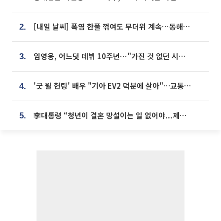
[내일 날씨] 폭염 한풀 꺾여도 무더위 계속⋯동해안 이틀 연속 비
2.
임영웅, 어느덧 데뷔 10주년⋯"가진 것 없던 시절, 내 앞엔 20명의 팬뿐"
3.
'굿 윌 헌팅' 배우 "기아 EV2 덕분에 살아"…교통사고 후 안전성 극찬
4.
李대통령 “청년이 결혼 망설이는 일 없어야...제도상 불이익 조사”
5.