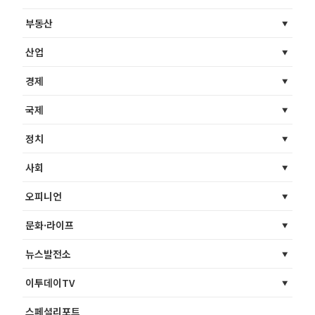
부동산
산업
경제
국제
정치
사회
오피니언
문화·라이프
뉴스발전소
이투데이TV
스페셜리포트