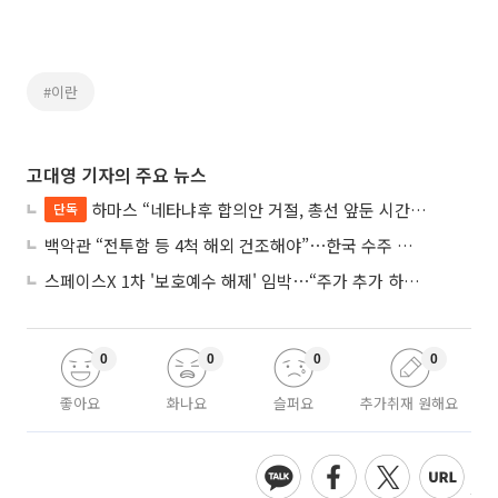
#이란
고대영 기자의 주요 뉴스
하마스 “네타냐후 합의안 거절, 총선 앞둔 시간 끌기”
단독
백악관 “전투함 등 4척 해외 건조해야”⋯한국 수주 기대
스페이스X 1차 '보호예수 해제' 임박⋯“주가 추가 하락 가능성”
0
0
0
0
좋아요
화나요
슬퍼요
추가취재 원해요