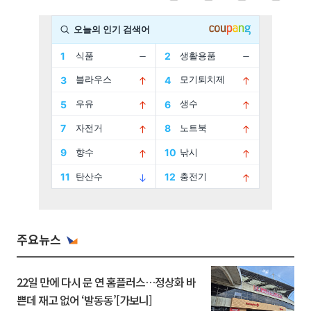
주요뉴스
22일 만에 다시 문 연 홈플러스…정상화 바
쁜데 재고 없어 ‘발동동’[가보니]