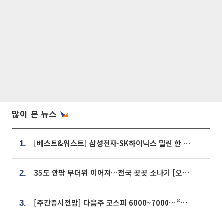
많이 본 뉴스
[베스트&워스트] 삼성전자·SK하이닉스 밀린 한 주…상상인증권은 85% 급등
1.
35도 안팎 무더위 이어져…전국 곳곳 소나기 [오늘 날씨]
2.
[주간증시전망] 다음주 코스피 6000~7000⋯“外人 수급은 정책이 변수”
3.