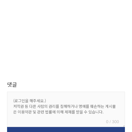
댓글
0 / 300