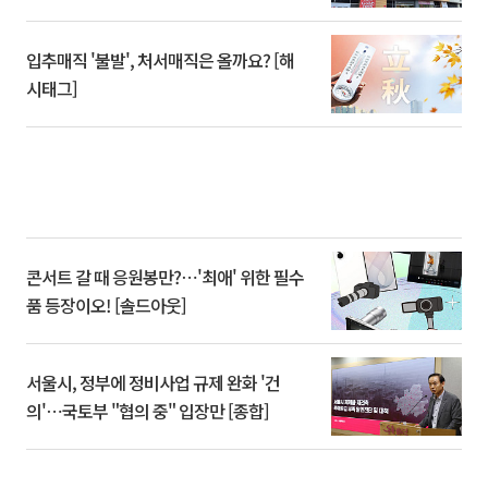
입추매직 '불발', 처서매직은 올까요? [해
시태그]
콘서트 갈 때 응원봉만?⋯'최애' 위한 필수
품 등장이오! [솔드아웃]
서울시, 정부에 정비사업 규제 완화 '건
의'⋯국토부 "협의 중" 입장만 [종합]