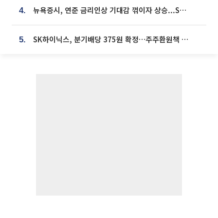
뉴욕증시, 연준 금리인상 기대감 꺾이자 상승...S&P500 사상 최고치 [종합]
4.
SK하이닉스, 분기배당 375원 확정…주주환원책 9월로 앞당겨 발표
5.