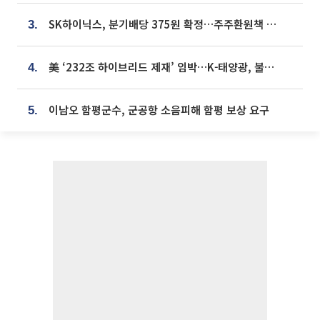
SK하이닉스, 분기배당 375원 확정…주주환원책 9월로 앞당겨 발표
3.
美 ‘232조 하이브리드 제재’ 임박…K-태양광, 불확실성 털고 날개 다나
4.
이남오 함평군수, 군공항 소음피해 함평 보상 요구
5.