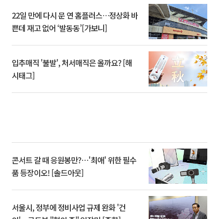
22일 만에 다시 문 연 홈플러스…정상화 바
쁜데 재고 없어 ‘발동동’[가보니]
입추매직 '불발', 처서매직은 올까요? [해
시태그]
콘서트 갈 때 응원봉만?⋯'최애' 위한 필수
품 등장이오! [솔드아웃]
서울시, 정부에 정비사업 규제 완화 '건