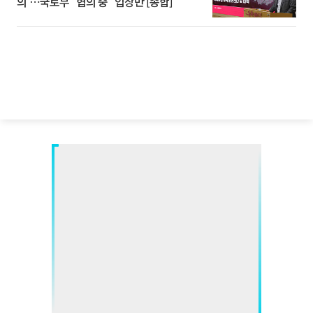
의'⋯국토부 "협의 중" 입장만 [종합]