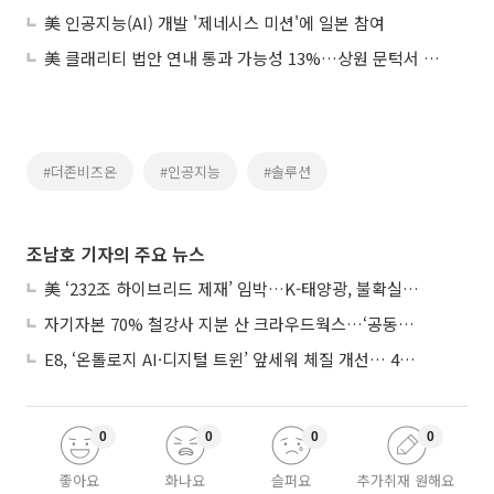
美 인공지능(AI) 개발 '제네시스 미션'에 일본 참여
美 클래리티 법안 연내 통과 가능성 13%…상원 문턱서 제동
#더존비즈온
#인공지능
#솔루션
조남호 기자의 주요 뉴스
美 ‘232조 하이브리드 제재’ 임박…K-태양광, 불확실성 털고 날개 다나
자기자본 70% 철강사 지분 산 크라우드웍스…‘공동경영’으로 AI 시너지 낼까
E8, ‘온톨로지 AI·디지털 트윈’ 앞세워 체질 개선… 4분기 흑자전환 총력
0
0
0
0
좋아요
화나요
슬퍼요
추가취재 원해요