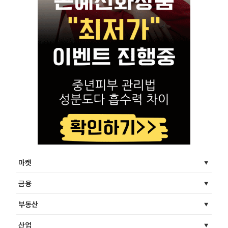
마켓
금융
부동산
산업