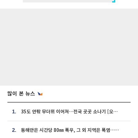
많이 본 뉴스
35도 안팎 무더위 이어져…전국 곳곳 소나기 [오늘 날씨]
1.
동해안은 시간당 80㎜ 폭우, 그 외 지역은 폭염…‘극과 극 날씨’
2.