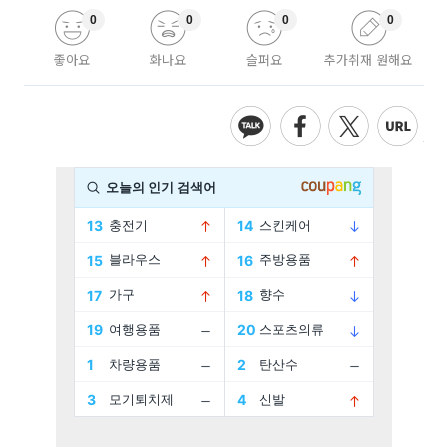
0
0
0
0
좋아요
화나요
슬퍼요
추가취재 원해요