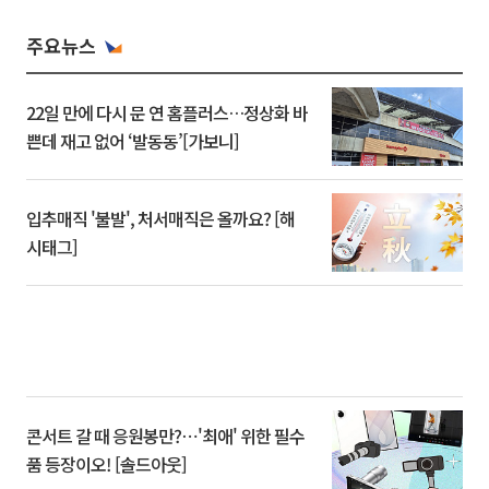
주요뉴스
22일 만에 다시 문 연 홈플러스…정상화 바
쁜데 재고 없어 ‘발동동’[가보니]
입추매직 '불발', 처서매직은 올까요? [해
시태그]
콘서트 갈 때 응원봉만?⋯'최애' 위한 필수
품 등장이오! [솔드아웃]