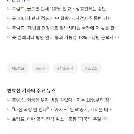
트럼프, 글로벌 관세 ‘10%’ 발효…상호관세는 중단
美 배터리 관세 검토에 中 압박…2차전지주 동반 강세
트럼프 “대법원 결정으로 장난치려는 국가에 더 높은 관세 부과할 것”
美 클래리티 법안 연내 통과 가능성 13%…상원 문턱서 제동
#트럼프
#관세
#상호관세
#232조
변효선 기자의 주요 뉴스
프랑스, 외국인 투자 빗장 걸었다⋯지분 10%부터 정부가 승인
"다신 국장 안 한다"⋯'카지노' 된 韓증시, 개미들 떠난다
트럼프, 이란 공격 전격 취소…중동 ‘파국의 주말’ 피했다