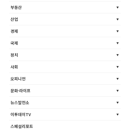
부동산
산업
경제
국제
정치
사회
오피니언
문화·라이프
뉴스발전소
이투데이TV
스페셜리포트