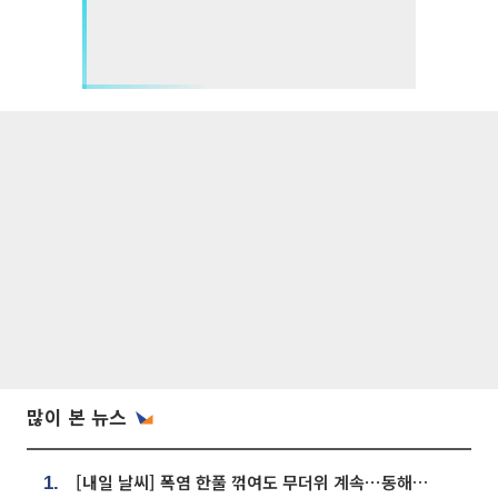
많이 본 뉴스
[내일 날씨] 폭염 한풀 꺾여도 무더위 계속⋯동해안 이틀 연속 비
1.