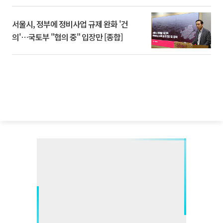
서울시, 정부에 정비사업 규제 완화 '건
의'⋯국토부 "협의 중" 입장만 [종합]