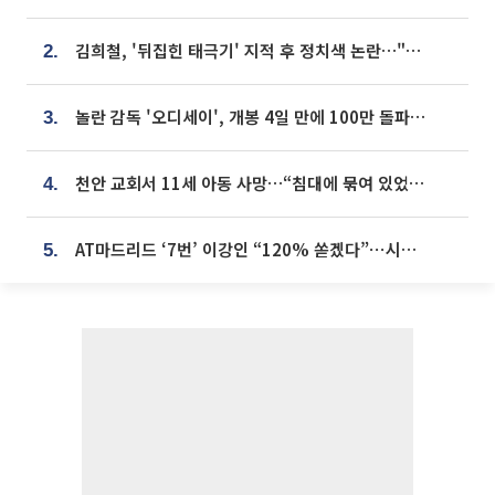
김희철, '뒤집힌 태극기' 지적 후 정치색 논란…"좌우 떠나 우리나라 국기"
2.
놀란 감독 '오디세이', 개봉 4일 만에 100만 돌파⋯'왕사남' 보다 빠르다
3.
천안 교회서 11세 아동 사망…“침대에 묶여 있었다” 진술 확보
4.
AT마드리드 ‘7번’ 이강인 “120% 쏟겠다”⋯시메오네 감독 “필요한 선수”
5.