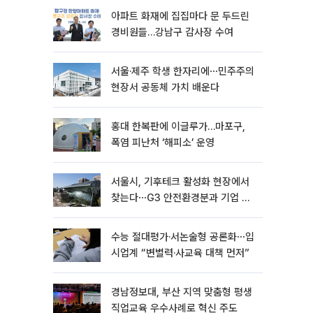
아파트 화재에 집집마다 문 두드린
경비원들…강남구 감사장 수여
서울·제주 학생 한자리에⋯민주주의
현장서 공동체 가치 배운다
홍대 한복판에 이글루가…마포구,
폭염 피난처 ‘해피소’ 운영
서울시, 기후테크 활성화 현장에서
찾는다⋯G3 안전환경분과 기업 방
문
수능 절대평가·서논술형 공론화⋯입
시업계 “변별력·사교육 대책 먼저”
경남정보대, 부산 지역 맞춤형 평생
직업교육 우수사례로 혁신 주도