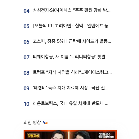
삼성전자·SK하이닉스 “주주 환원 강화 방안 마련”
04
[오늘의 IR] 고려아연ㆍ심텍ㆍ엘앤에프 등
05
코스피, 장중 5%대 급락에 사이드카 발동…삼성·SK 동반 폭락
06
티웨이항공, 새 이름 '트리니티항공' 첫발…SSC 전략 본격화
07
트럼프 “자석 사업을 하라”…제이에스링크, 비중국 영구자석 공급망 구축 속도
08
‘레켐비’ 독주 치매 치료제 시장…국산 신약 등장하나
09
라온로보틱스, 국내 유일 차세대 반도체 공정 로봇 개발 ‘고객사 테스트 진행’
10
최신 영상