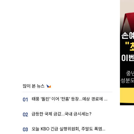
많이 본 뉴스
태풍 '돌핀' 이어 '찬홈' 등장…예상 경로에 한국 '한숨'
01
급등한 국제 금값…국내 금시세는?
02
오늘 KBO 긴급 실행위원회, 주말도 폭염취소 될까
03