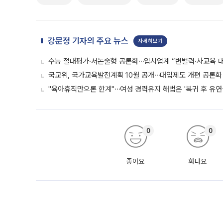
강문정 기자의 주요 뉴스
자세히보기
수능 절대평가·서논술형 공론화⋯입시업계 “변별력·사교육 대
국교위, 국가교육발전계획 10월 공개⋯대입제도 개편 공론화 
"육아휴직만으론 한계"⋯여성 경력유지 해법은 '복귀 후 유연
0
0
좋아요
화나요