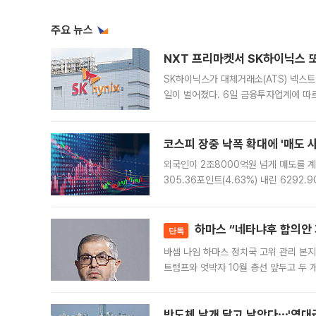
주요 뉴스
NXT 프리마켓서 SK하이닉스 또
SK하이닉스가 대체거래소(ATS) 넥스
일이 벌어졌다. 6일 금융투자업계에 따르
규장 종가보다 29.98% 내린 116만8
규시장과 달
코스피 장중 낙폭 확대에 '매도 사이
외국인이 2조8000억원 넘게 매도를 계
305.36포인트(4.63%) 내린 6292
중 한때 6550.94까지 오르기도 했으나
락하면서 유가증권
하마스 “네타냐후 합의안 거
단독
바셈 나임 하마스 정치국 고위 관리 본지
트럼프와 엇박자 10월 총선 앞두고 두 
원회(BOP)와 팔레스타인 무장단체 하마
반도체 날개 달고 날았다⋯'역대급