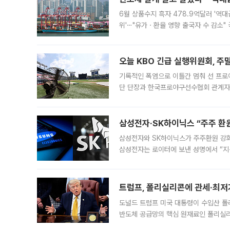
6월 상품수지 흑자 478.9억달러 '역대
위'⋯"유가ㆍ환율 영향 출국자 수 감소" 
급 수출 호조가 매달 이어지면서 6월 
대 기
오늘 KBO 긴급 실행위원회, 주
기록적인 폭염으로 이틀간 멈춰 선 프로야
단 단장과 한국프로야구선수협회 관계자가
5일 “최근 전국적으로 폭염이 지속되면
KBO리그와
삼성전자·SK하이닉스 “주주 환원
삼성전자와 SK하이닉스가 주주환원 강화 방안 마련에 나설
삼성전자는 로이터에 보낸 성명에서 “지
트럼프, 폴리실리콘에 관세·최저
도널드 트럼프 미국 대통령이 수입산 
반도체 공급망의 핵심 원재료인 폴리실리
로 한국 기업에 미칠 영향에도 관심이 