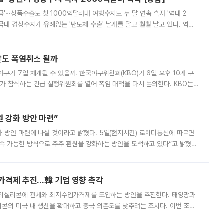
급'⋯상품수출도 첫 1000억달러대 여행수지도 두 달 연속 흑자 '역대 2
국내 경상수지가 유례없는 '반도체 수출' 날개를 달고 훨훨 날고 있다. 역대
경상수지 뿐 아니라 상반기 경상수지 흑자도 2000억달러에 근접하며 사상 최
말도 폭염취소 될까
구가 7일 재개될 수 있을까. 한국야구위원회(KBO)가 6일 오후 10개 구
 참석하는 긴급 실행위원회를 열어 폭염 대책을 다시 논의한다. KBO는
서 관람객과 선수단의 안전 위험 상황이 발생했다”며 5∼6일 예정됐던
 강화 방안 마련”
 것이라고 밝혔다. 5일(현지시간) 로이터통신에 따르면
속 가능한 방식으로 주주 환원을 강화하는 방안을 모색하고 있다”고 밝혔다.
그러면서 자세한 내용은 “조만간 공개할 예정”이라고 덧붙였다. SK하이닉스도 로이터에 전달한 성명에서 “연
가격제 추진…韓 기업 영향 촉각
폴리실리콘에 관세와 최저수입가격제를 도입하는 방안을 추진한다. 태양광과
콘의 미국 내 생산을 확대하고 중국 의존도를 낮추려는 조치다. 이번 조처
쏠리고 있다. 5일(현지시간) 블룸버그통신에 따르면 미국 행정부 내에서는