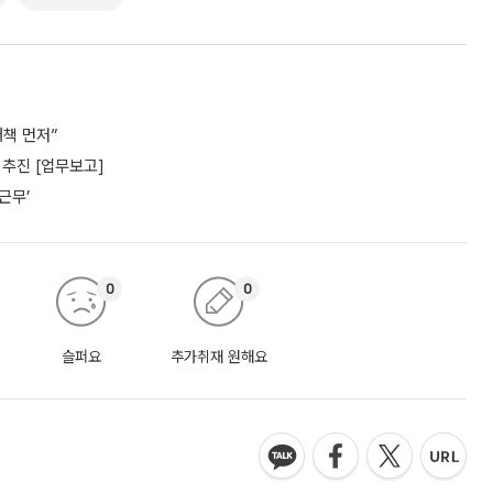
책 먼저”
추진 [업무보고]
근무’
0
0
슬퍼요
추가취재 원해요