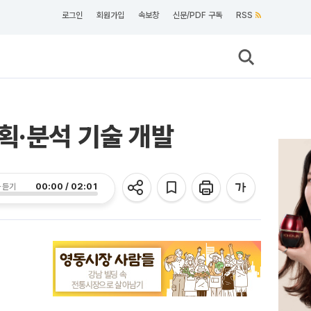
로그인
회원가입
속보창
신문/PDF 구독
RSS
획·분석 기술 개발
00:00 / 02:01
 듣기