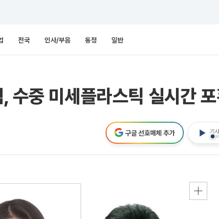
업
전국
인사/부음
동정
일반
, 수중 미세플라스틱 실시간 포
기사
구글 선호매체 추가