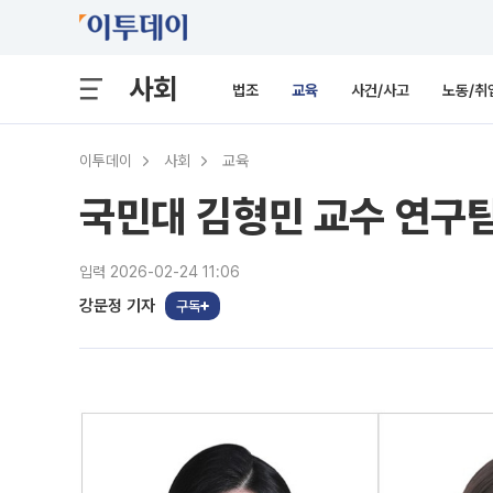
사회
법조
교육
사건/사고
노동/취
이투데이
사회
교육
국민대 김형민 교수 연구팀
입력 2026-02-24 11:06
강문정 기자
구독