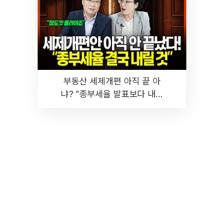
부동산 세제개편 아직 끝 아
냐? "종부세율 발표보다 내릴
것" 장기거주·양도세 전망 I 집
땅지성 I 김인만, 진미윤