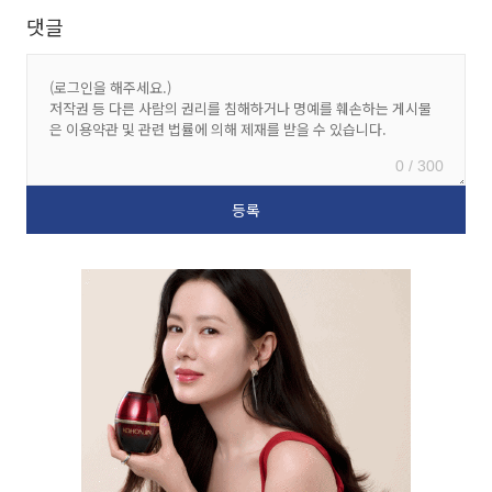
댓글
0 / 300