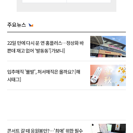
주요뉴스
22일 만에 다시 문 연 홈플러스…정상화 바
쁜데 재고 없어 ‘발동동’[가보니]
입추매직 '불발', 처서매직은 올까요? [해
시태그]
콘서트 갈 때 응원봉만?⋯'최애' 위한 필수