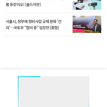
품 등장이오! [솔드아웃]
서울시, 정부에 정비사업 규제 완화 '건
의'⋯국토부 "협의 중" 입장만 [종합]