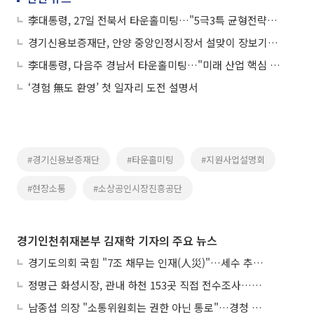
李대통령, 27일 전북서 타운홀미팅…"5극3특 균형전략의 핵심축"
경기신용보증재단, 안양 중앙인정시장서 설맞이 장보기…"현장에서 답 찾겠다"
李대통령, 다음주 경남서 타운홀미팅…"미래 산업 핵심 기반"
‘경험 無도 환영’ 첫 일자리 도전 설명서
#경기신용보증재단
#타운홀미팅
#지원사업설명회
#현장소통
#소상공인시장진흥공단
경기인천취재본부 김재학 기자의 주요 뉴스
경기도의회 국힘 "7조 채무는 인재(人災)"…세수 추계 조작 의혹 제기
정명근 화성시장, 관내 하천 153곳 직접 전수조사…불법시설 정비
남종섭 의장 "소통위원회는 권한 아닌 통로"…경청 의회 만든다