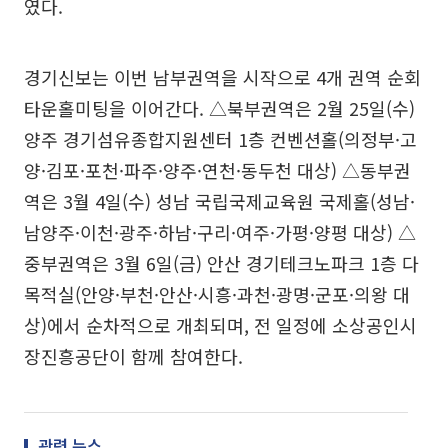
였다.
경기신보는 이번 남부권역을 시작으로 4개 권역 순회
타운홀미팅을 이어간다. △북부권역은 2월 25일(수)
양주 경기섬유종합지원센터 1층 컨벤션홀(의정부·고
양·김포·포천·파주·양주·연천·동두천 대상) △동부권
역은 3월 4일(수) 성남 국립국제교육원 국제홀(성남·
남양주·이천·광주·하남·구리·여주·가평·양평 대상) △
중부권역은 3월 6일(금) 안산 경기테크노파크 1층 다
목적실(안양·부천·안산·시흥·과천·광명·군포·의왕 대
상)에서 순차적으로 개최되며, 전 일정에 소상공인시
장진흥공단이 함께 참여한다.
관련 뉴스