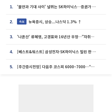
'불안과 기대 사이' 널뛰는 SK하이닉스…증권가 "HBM4·LTA 기반 펀터멘털 견고"
1.
뉴욕증시, 상승...나스닥 1.3% ↑
속보
2.
'나혼산' 류혜영, 고경표와 16년산 우정…"자취방서 부모님과 마주쳐"
3.
[베스트&워스트] 삼성전자·SK하이닉스 밀린 한 주…상상인증권은 85% 급등
4.
[주간증시전망] 다음주 코스피 6000~7000⋯“外人 수급은 정책이 변수”
5.