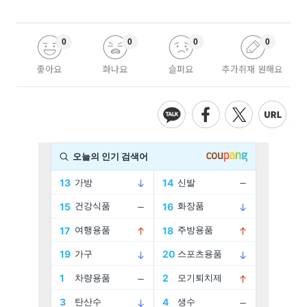
0
0
0
0
좋아요
화나요
슬퍼요
추가취재 원해요