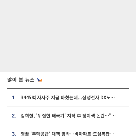
많이 본 뉴스
3445억 자사주 지급 마쳤는데...삼성전자 DX노조, 뒤늦은 '떼쓰기 집회'
1.
김희철, '뒤집힌 태극기' 지적 후 정치색 논란…"좌우 떠나 우리나라 국기"
2.
영끌 '주택공급' 대책 임박⋯비아파트·도심복합까지 총동원
3.