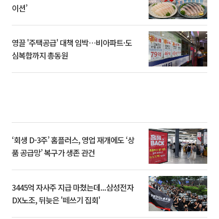
이션’
영끌 '주택공급' 대책 임박⋯비아파트·도
심복합까지 총동원
‘회생 D-3주’ 홈플러스, 영업 재개에도 ‘상
품 공급망’ 복구가 생존 관건
3445억 자사주 지급 마쳤는데...삼성전자
DX노조, 뒤늦은 '떼쓰기 집회'