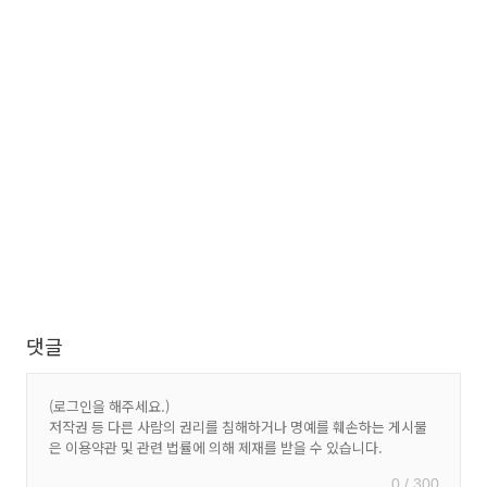
댓글
0 / 300