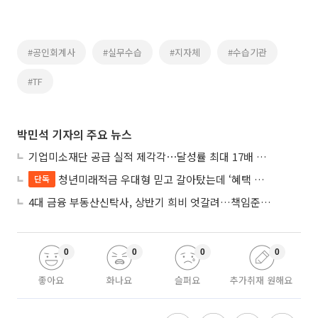
#공인회계사
#실무수습
#지자체
#수습기관
#TF
박민석 기자의 주요 뉴스
기업미소재단 공급 실적 제각각⋯달성률 최대 17배 차이
청년미래적금 우대형 믿고 갈아탔는데 ‘혜택 반토막’…심사 오류에 가입자 혼선
단독
4대 금융 부동산신탁사, 상반기 희비 엇갈려…책임준공 손실 반영 시점이 갈랐다
0
0
0
0
좋아요
화나요
슬퍼요
추가취재 원해요