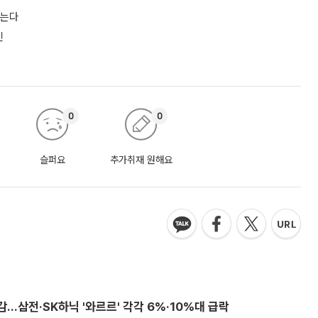
짓는다
진
0
0
슬퍼요
추가취재 원해요
감…삼전·SK하닉 '와르르' 각각 6%·10%대 급락