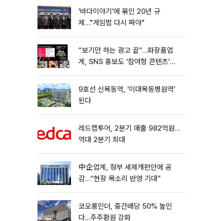
'바다이야기'에 묶인 20년 규
제…"게임법 다시 짜야"
“보기만 하는 광고 끝“…화장품업
계, SNS 홍보도 ‘참여형 콘텐츠’로
변모[K뷰티 라방戰]
9호선 신목동역, ‘이대목동병원역’
된다
레드캡투어, 2분기 매출 982억원…
역대 2분기 최대
中企업계, 정부 세제개편안에 공
감…“현장 목소리 반영 기대”
코오롱인더, 중간배당 50% 높인
다…주주환원 강화