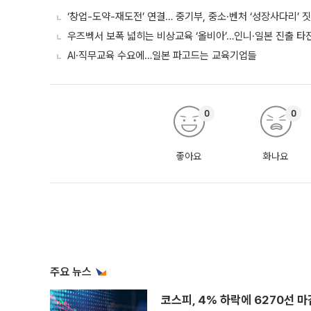
‘창업-도약-재도전’ 연결… 중기부, 중소·벤처 ‘성장사다리’ 
우즈벡서 보폭 넓히는 비상교육 ‘올비아’…인니·일본 진출 타
AI·직무교육 수요에…일본 파고드는 교육기업들
0
0
좋아요
화나요
주요 뉴스
코스피, 4% 하락에 6270선 마