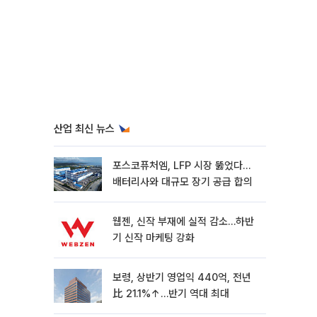
산업 최신 뉴스
포스코퓨처엠, LFP 시장 뚫었다…
배터리사와 대규모 장기 공급 합의
웹젠, 신작 부재에 실적 감소…하반
기 신작 마케팅 강화
보령, 상반기 영업익 440억, 전년
比 21.1%↑…반기 역대 최대