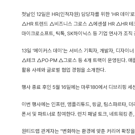
첫날인 12일은 HR(인적자원) 담당자를 위한 ‘HR 데이’
△HR 트렌드 △비즈니스 그로스 △에센셜 HR △HR 테
마이크로소프트, 틱톡, SK하이닉스 등 기업 연사가 조직
13일 ‘메이커스 데이’는 서비스 기획자, 개발자, 디자이
△테크 △PO·PM △그로스 등 4개 트랙이 운영된다. 애플
활용 사례와 글로벌 협업 경험을 소개한다.
행사 종료 후인 5월 16일에는 마루180에서 디브리핑 세
이번 행사에는 인프런, 앰플리튜드, 링글, 팀스파르타, 
폰서 및 파트너로 참여한다. 런치 패널 토크, 네트워킹 존,
원티드랩 관계자는 “변화하는 환경에 맞춘 커리어 확장을