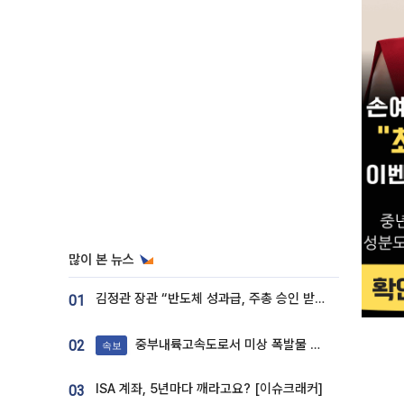
많이 본 뉴스
김정관 장관 “반도체 성과급, 주총 승인 받도록”…상법·자본시장법 개정 시사
01
중부내륙고속도로서 미상 폭발물 발견
02
속보
ISA 계좌, 5년마다 깨라고요? [이슈크래커]
03