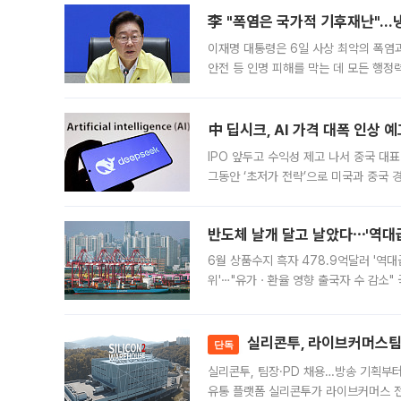
李 "폭염은 국가적 기후재난"…냉
이재명 대통령은 6일 사상 최악의 폭염
안전 등 인명 피해를 막는 데 모든 행
인프라 확충 계획을 내년도 예산안에 반
中 딥시크, AI 가격 대폭 인상 
IPO 앞두고 수익성 제고 나서 중국 대표
그동안 ‘초저가 전략’으로 미국과 중국
가된다. 블룸버그통신에 따르면 딥시크는
반도체 날개 달고 날았다⋯'역대급
6월 상품수지 흑자 478.9억달러 '역대
위'⋯"유가ㆍ환율 영향 출국자 수 감소" 
급 수출 호조가 매달 이어지면서 6월 
대 기
실리콘투, 라이브커머스팀 
단독
실리콘투, 팀장·PD 채용…방송 기획부
유통 플랫폼 실리콘투가 라이브커머스 전