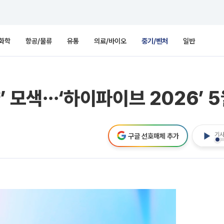
화학
항공/물류
유통
의료/바이오
중기/벤처
일반
략’ 모색⋯‘하이파이브 2026’ 
기사
구글 선호매체 추가