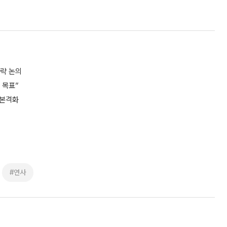
전략 논의
 목표”
 본격화
#연사