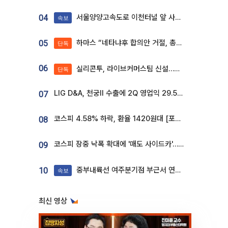
서울양양고속도로 이천터널 앞 사고 발생
04
속보
하마스 “네타냐후 합의안 거절, 총선 앞두고 시간 끌기”
05
단독
06
실리콘투, 라이브커머스팀 신설…K뷰티 ‘글로벌 판매망’ 확대[K뷰티 라방戰]
단독
LIG D&A, 천궁Ⅱ 수출에 2Q 영업익 29.5%↑…수주잔고 24.6조 [종합]
07
코스피 4.58% 하락, 환율 1420원대 [포토]
08
코스피 장중 낙폭 확대에 '매도 사이드카'…외인 2.8조'팔자'· 개인 3.1조 '사자'
09
중부내륙선 여주분기점 부근서 연이은 추돌사고 발생
10
속보
최신 영상