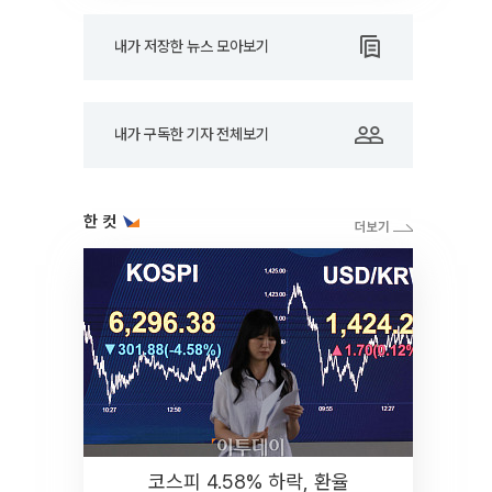
내가 저장한 뉴스 모아보기
내가 구독한 기자 전체보기
한 컷
코스피 4.58% 하락, 환율