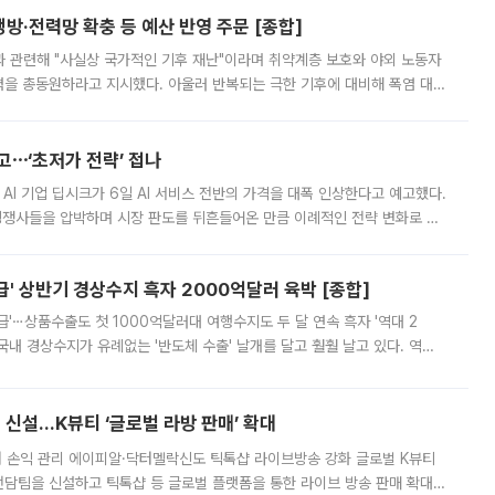
방·전력망 확충 등 예산 반영 주문 [종합]
과 관련해 "사실상 국가적인 기후 재난"이라며 취약계층 보호와 야외 노동자
정력을 총동원하라고 지시했다. 아울러 반복되는 극한 기후에 대비해 폭염 대응
영하는 방안도 검토하라고 주문했다. 이 대통령은 이날 폭염·가뭄 대
예고⋯‘초저가 전략’ 접나
 AI 기업 딥시크가 6일 AI 서비스 전반의 가격을 대폭 인상한다고 예고했다.
 경쟁사들을 압박하며 시장 판도를 뒤흔들어온 만큼 이례적인 전략 변화로 평
 이날 공지를 통해 구체적인 인상 폭은 공개하지 않았지만 상당한 수
' 상반기 경상수지 흑자 2000억달러 육박 [종합]
급'⋯상품수출도 첫 1000억달러대 여행수지도 두 달 연속 흑자 '역대 2
국내 경상수지가 유례없는 '반도체 수출' 날개를 달고 훨훨 날고 있다. 역대
경상수지 뿐 아니라 상반기 경상수지 흑자도 2000억달러에 근접하며 사상 최
신설…K뷰티 ‘글로벌 라방 판매’ 확대
터 손익 관리 에이피알·닥터멜락신도 틱톡샵 라이브방송 강화 글로벌 K뷰티
담팀을 신설하고 틱톡샵 등 글로벌 플랫폼을 통한 라이브 방송 판매 확대에