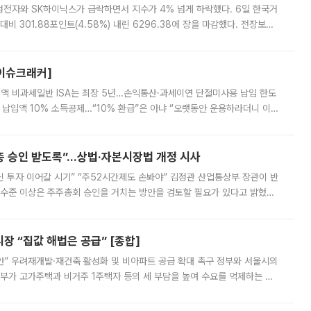
삼성전자와 SK하이닉스가 급락하면서 지수가 4% 넘게 하락했다. 6일 한국거
비 301.88포인트(4.58%) 내린 6296.38에 장을 마감했다. 전장보다
스피는 장중 한때 6550.94까지 오르기도 했으나 6238.32까지 밀리기도 했
[이슈크래커]
 전액 비과세일반 ISA는 최장 5년…손익통산·과세이연 단절미사용 납입 한도
납입액 10% 소득공제…“10% 환급”은 아냐 “오랫동안 운용하라더니 이제
 ‘만능 절세 통장’으로 불리는 개인종합자산관리계좌(ISA)가 두 갈래로 개
주총 승인 받도록”…상법·자본시장법 개정 시사
닌 투자 이어갈 시기” “주52시간제도 손봐야” 김정관 산업통상부 장관이 반
 수준 이상은 주주총회 승인을 거치는 방안을 검토할 필요가 있다고 밝혔다.
배구조와 주주권 강화 논의가 이어지는 가운데, 핵심 연구인력에 대한
 “집값 해법은 공급” [종합]
안” 우려재개발·재건축 활성화 및 비아파트 공급 확대 촉구 정부와 서울시의
정부가 고가주택과 비거주 1주택자 등의 세 부담을 높여 수요를 억제하는 카
키울 것이라며 세금이 아닌 공급이 근본적인 처방이라고 전면 반박했다.