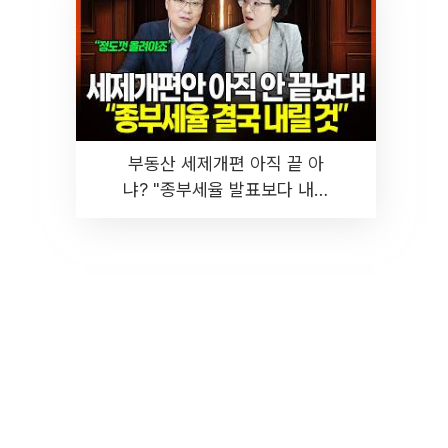
부동산 세제개편 아직 끝 아
냐? "종부세율 발표보다 내릴
것" 장기거주·양도세 전망 I 집
땅지성 I 김인만, 진미윤