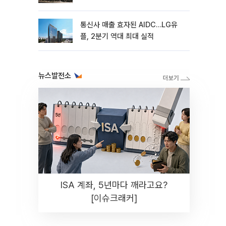
통신사 매출 효자된 AIDC…LG유
플, 2분기 역대 최대 실적
뉴스발전소
ISA 계좌, 5년마다 깨라고요?
[이슈크래커]