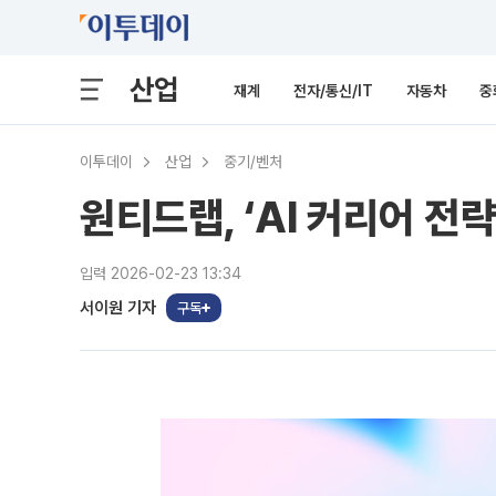
산업
재계
전자/통신/IT
자동차
중
이투데이
산업
중기/벤처
원티드랩, ‘AI 커리어 전
입력 2026-02-23 13:34
서이원 기자
구독