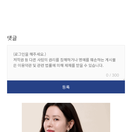
댓글
0 / 300