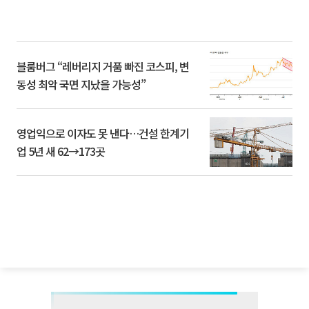
블룸버그 “레버리지 거품 빠진 코스피, 변
동성 최악 국면 지났을 가능성”
영업익으로 이자도 못 낸다…건설 한계기
업 5년 새 62→173곳