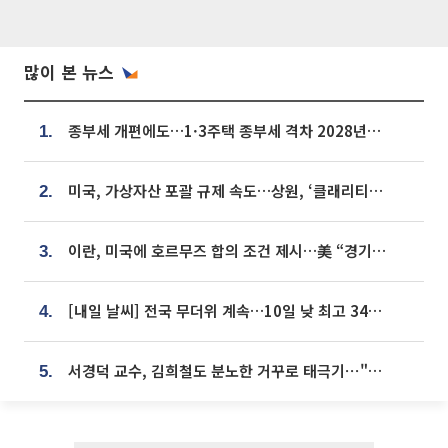
많이 본 뉴스
종부세 개편에도…1·3주택 종부세 격차 2028년부터 확대
1.
미국, 가상자산 포괄 규제 속도…상원, ‘클래리티법’ 9월 절차투표 추진
2.
이란, 미국에 호르무즈 합의 조건 제시…美 “경기 아직 안 끝나” [종합]
3.
[내일 날씨] 전국 무더위 계속…10일 낮 최고 34도 육박
4.
서경덕 교수, 김희철도 분노한 거꾸로 태극기⋯"엉터리는 아냐, 아쉬울 뿐"
5.