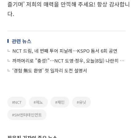
즐기며’ 저희의 매력을 만끽해 주세요! 항상 감사합니
다.
관련 뉴스
NCT 드림, 네 번째 투어 피날레⋯KSPO 돔서 6회 공연
까까머리로 "충성!"⋯NCT 도영·정우, 오늘(8일) 나란히 입대
‘경험 無도 환영’ 첫 일자리 도전 설명서
#NCT
#제노
#재민
#유닛
#SM엔터테인먼트
장유진 기자의 주요 뉴스