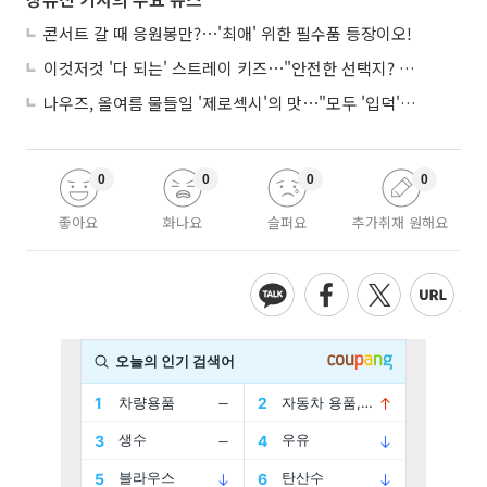
콘서트 갈 때 응원봉만?⋯'최애' 위한 필수품 등장이오!
이것저것 '다 되는' 스트레이 키즈⋯"안전한 선택지? 도전이 재밌죠"
나우즈, 올여름 물들일 '제로섹시'의 맛⋯"모두 '입덕'시킬 것"
0
0
0
0
좋아요
화나요
슬퍼요
추가취재 원해요