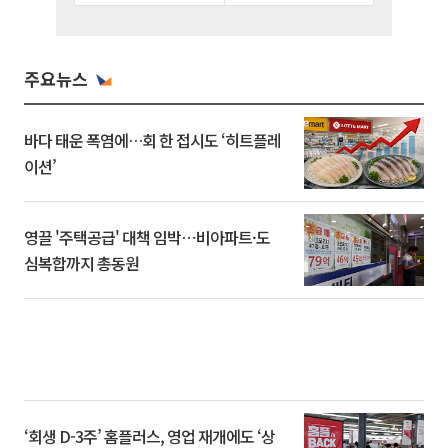
주요뉴스
바다 태운 폭염에…회 한 접시도 ‘히트플레
이션’
영끌 '주택공급' 대책 임박⋯비아파트·도
심복합까지 총동원
‘회생 D-3주’ 홈플러스, 영업 재개에도 ‘상