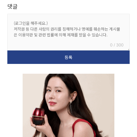
댓글
0 / 300