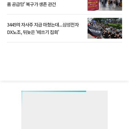
품 공급망’ 복구가 생존 관건
3445억 자사주 지급 마쳤는데...삼성전자
DX노조, 뒤늦은 '떼쓰기 집회'