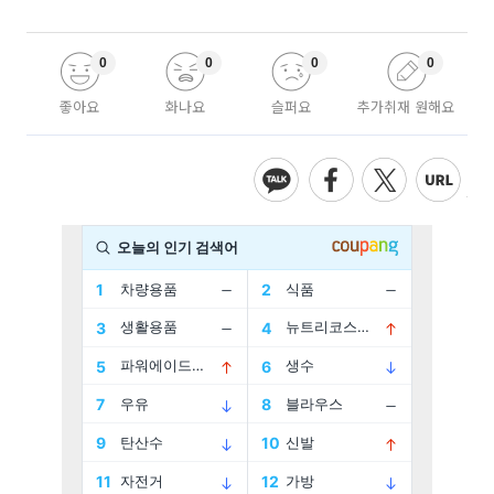
0
0
0
0
좋아요
화나요
슬퍼요
추가취재 원해요