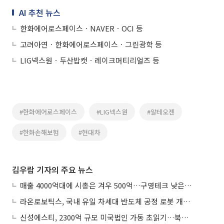
AI 추천 뉴스
한화에어로스페이스ㆍNAVERㆍOCI 등
고려아연ㆍ한화에어로스페이스ㆍ그린광학 등
LIG넥스원ㆍ두산밥캣ㆍ레이크머티리얼즈 등
#한화에어로스페이스
#LIG넥스원
#알테오젠
#한화손해보험
#현대차
김우람 기자의 주요 뉴스
매출 4000억대에 시총은 겨우 500억…구영테크 낮은 몸값에 저가 승계 마무리
라온로보틱스, 국내 유일 차세대 반도체 공정 로봇 개발 ‘고객사 테스트 진행’
신성에스티, 2300억 규모 미국법인 가동 초읽기…북미 ESS 공략 본격화