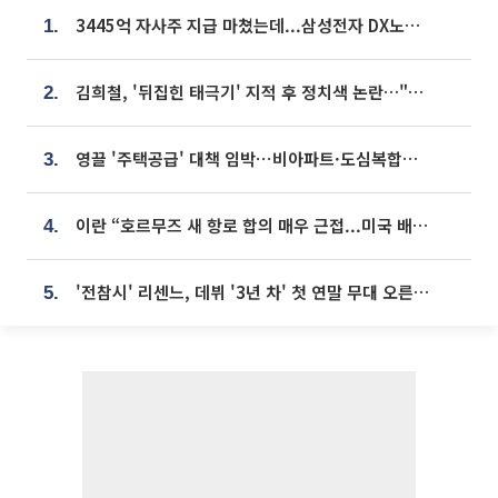
3445억 자사주 지급 마쳤는데...삼성전자 DX노조, 뒤늦은 '떼쓰기 집회'
1.
김희철, '뒤집힌 태극기' 지적 후 정치색 논란…"좌우 떠나 우리나라 국기"
2.
영끌 '주택공급' 대책 임박⋯비아파트·도심복합까지 총동원
3.
이란 “호르무즈 새 항로 합의 매우 근접...미국 배상 먼저”
4.
'전참시' 리센느, 데뷔 '3년 차' 첫 연말 무대 오른다⋯"그동안 섭외 안 와"
5.