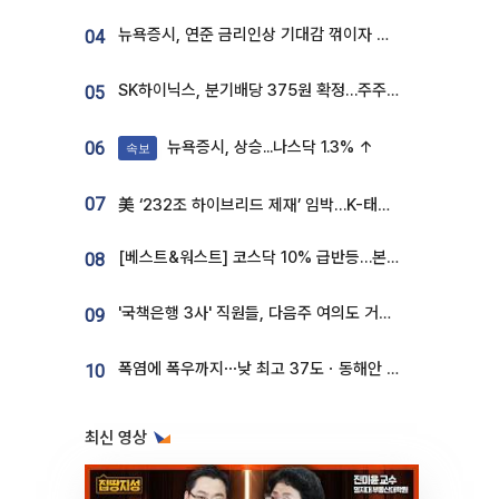
뉴욕증시, 연준 금리인상 기대감 꺾이자 상승...S&P500 사상 최고치 [종합]
04
SK하이닉스, 분기배당 375원 확정…주주환원책 9월로 앞당겨 발표
05
뉴욕증시, 상승...나스닥 1.3% ↑
06
속보
07
美 ‘232조 하이브리드 제재’ 임박…K-태양광, 불확실성 털고 날개 다나
[베스트&워스트] 코스닥 10% 급반등…본느, 최대주주 변경 기대에 270% 폭등
08
'국책은행 3사' 직원들, 다음주 여의도 거리 나서는 까닭은
09
폭염에 폭우까지⋯낮 최고 37도ㆍ동해안 강한 비 [날씨]
10
최신 영상