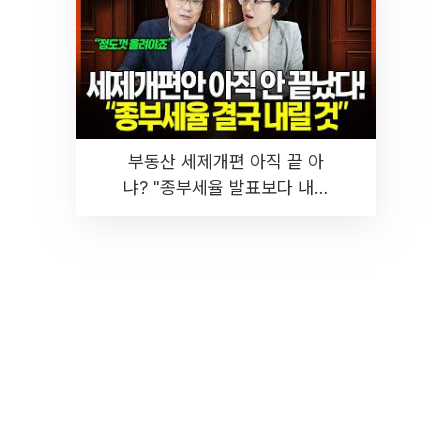
부동산 세제개편 아직 끝 아
냐? "종부세율 발표보다 내릴
것" 장기거주·양도세 전망 I 집
땅지성 I 김인만, 진미윤