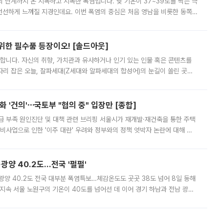
’의 단계까지 온 지독하고 지독한 폭염입니다. 낮 기온이 37~39도를 찍는 극
 선선하게 느껴질 지경인데요. 이번 폭염의 중심은 처음 영남을 비롯한 동쪽
 북서풍이 산맥을 넘어 영남 쪽으로 내려오면서 뜨겁고 건조해졌는데요.
 위한 필수품 등장이오! [솔드아웃]
합니다. 자신의 취향, 가치관과 유사하거나 인기 있는 인물 혹은 콘텐츠를
'가 자리 잡은 오늘, 잘파세대(Z세대와 알파세대의 합성어)의 눈길이 쏠린 곳은
리는 공연장. 응원봉만큼이나 눈에 띄는 게 있습니다. 공연이 시작되기
 '건의'⋯국토부 "협의 중" 입장만 [종합]
급 부족 원인진단 및 대책 관련 브리핑 서울시가 재개발·재건축을 통한 주택
비사업으로 인한 '이주 대란' 우려와 정부와의 정책 엇박자 논란에 대해 정
실장은 2031년까지 31만 가구 착공 목표에 차질이 없다는 입장이나,
·광양 40.2도…전국 '펄펄'
·광양 40.2도 전국 대부분 폭염특보…체감온도도 곳곳 38도 넘어 8일 동해
지속 서울 노원구의 기온이 40도를 넘어선 데 이어 경기 하남과 전남 광양
. 전국 대부분 지역에 폭염특보가 내려진 가운데 곳곳에서 39~40도 안팎