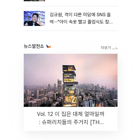
김규원, 격이 다른 미담에 SNS 들
썩⋯"아이 속옷 빨고 졸업식도 참
석"
뉴스발전소
Vol. 12 이 집은 대체 얼마일까
: 슈퍼리치들의 주거지 [THE
RARE]