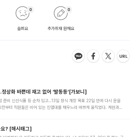
0
0
슬퍼요
추가취재 원해요
…정상화 바쁜데 재고 없어 ‘발동동’[가보니]
준비 신선식품 등 순차 입고…13일 정식 개장 목표 22일 만에 다시 문을
오전부터 직원들은 비어 있는 진열대를 채우느라 바쁘게 움직였다. 계란과
리를 잡기 시작했지만, 매장 곳곳엔 여전히 텅 빈 매대가 먼저 눈에 들어왔
까요? [해시태그]