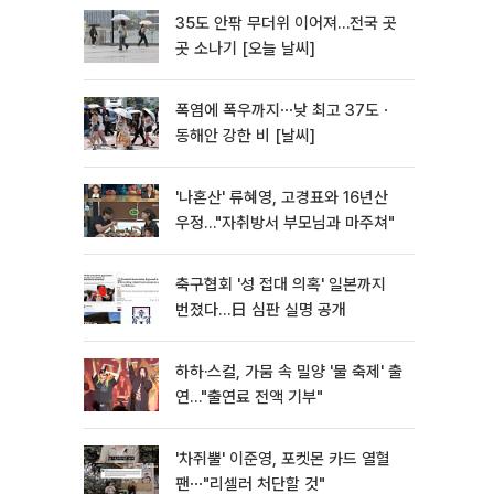
35도 안팎 무더위 이어져…전국 곳
곳 소나기 [오늘 날씨]
폭염에 폭우까지⋯낮 최고 37도ㆍ
동해안 강한 비 [날씨]
'나혼산' 류혜영, 고경표와 16년산
우정…"자취방서 부모님과 마주쳐"
축구협회 '성 접대 의혹' 일본까지
번졌다…日 심판 실명 공개
하하·스컬, 가뭄 속 밀양 '물 축제' 출
연…"출연료 전액 기부"
'차쥐뿔' 이준영, 포켓몬 카드 열혈
팬⋯"리셀러 처단할 것"