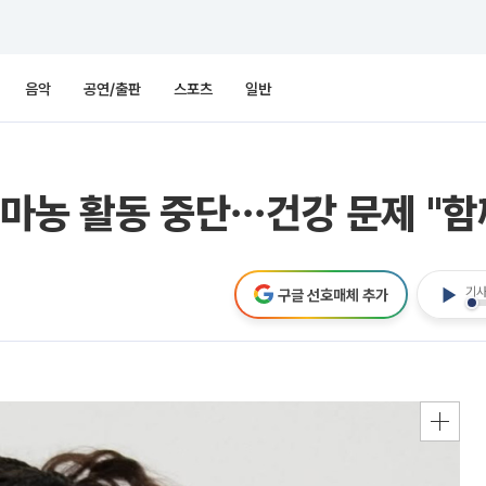
음악
공연/출판
스포츠
일반
 마농 활동 중단⋯건강 문제 "함
기사
구글 선호매체 추가