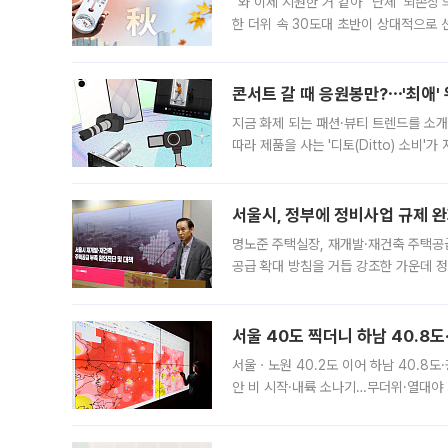
“와 이제 시원한 거 같아” 단체 ‘뇌손상
한 더위 속 30도대 초반이 상대적으로
지역에 있었습니다. 7월 말에는 서풍과
콘서트 갈 때 응원봉만?⋯'최애'
지금 화제 되는 패션·뷰티 트렌드를 소개
따라 제품을 사는 '디토(Ditto) 소비
어디일까요? 아이돌 콘서트 시작을 기다
서울시, 정부에 정비사업 규제 완화
명노준 주택실장, 재개발·재건축 주택공
공급 확대 방침을 거듭 강조한 가운데 정
면 반박하고 나섰다. 명노준 서울시 주택
서울 40도 찍더니 하남 40.8도
서울ㆍ노원 40.2도 이어 하남 40.8도
안 비 시작·내륙 소나기…무더위·열대야 
에서도 40도를 웃도는 기온이 관측됐다
의 극심한