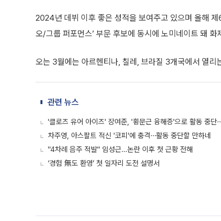
2024년 데뷔 이후 좋은 성적을 보여주고 있으며 올해 제
오/그룹 퍼포먼스’ 부문 후보에 동시에 노미네이트 돼 화
오는 3월에는 아르헨티나, 칠레, 브라질 3개국에서 열리
관련 뉴스
'클로즈 유어 아이즈' 장여준, '횡문근 융해증'으로 활동 중
차주영, 아스팔트 적신 '코피'에 충격⋯활동 중단할 만하네
"4차례 음주 적발" 임성근...논란 이후 첫 근황 전해
‘경험 無도 환영’ 첫 일자리 도전 설명서