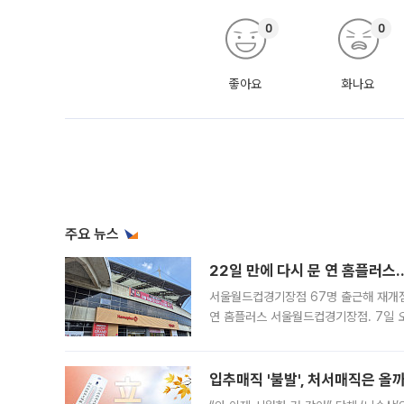
0
0
좋아요
화나요
주요 뉴스
22일 만에 다시 문 연 홈플러스
서울월드컵경기장점 67명 출근해 재개점 
연 홈플러스 서울월드컵경기장점. 7일 
우유, 과일 같은 신선식품이 차근차근 자
입추매직 '불발', 처서매직은 올