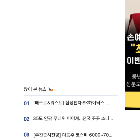
많이 본 뉴스
[베스트&워스트] 삼성전자·SK하이닉스 밀린 한 주…상상인증권은 85% 급등
01
35도 안팎 무더위 이어져…전국 곳곳 소나기 [오늘 날씨]
02
03
[주간증시전망] 다음주 코스피 6000~7000⋯“外人 수급은 정책이 변수”