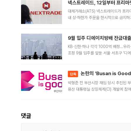
넥스트레이드, 12일부터 프리마
대체거래소(ATS) 넥스트레이드가 프리
내 상·하한가 주문을 한시적으로 금지하
가 체결 사례와 관련해 설명자료를 내고
9월 입주 디에이치방배 잔금대출
KB·신한·하나 각각 1000억 배정…우
조정 9월 입주를 앞둔 서울 서초구 ‘디
은행과 NH농협은행도 대출 취급을 검토
민은행
논란의 'Busan is Go
단독
박형준 전 부산시장 재임 당시 추진된 부산
용산 대통령실 상징체계(CI) 개발에 참
도시브랜드 사업이 공개 이후 시민 공감
댓글