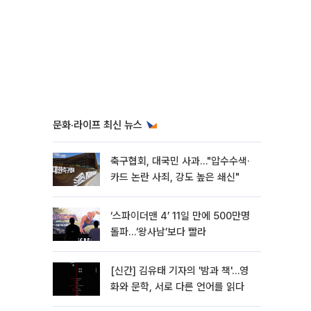
문화·라이프 최신 뉴스
축구협회, 대국민 사과…"압수수색·
카드 논란 사죄, 강도 높은 쇄신"
‘스파이더맨 4’ 11일 만에 500만명
돌파…‘왕사남’보다 빨라
[신간] 김유태 기자의 '밤과 책'…영
화와 문학, 서로 다른 언어를 읽다