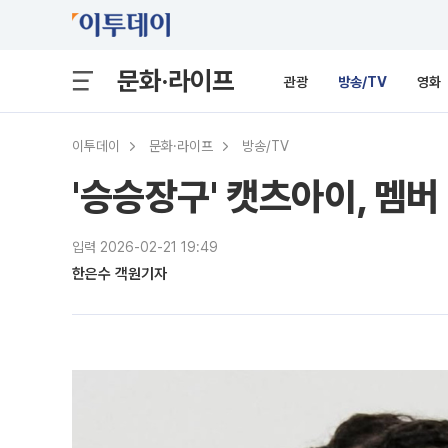
문화·라이프
관광
방송/TV
영화
이투데이
문화·라이프
방송/TV
'승승장구' 캣츠아이, 멤버
입력 2026-02-21 19:49
한은수 객원기자