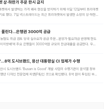
켓 상·하한가 주문 한시 금지
마켓에서 발생하는 가격 왜곡 현상을 방지하기 위해 이달 12일부터 프리마켓
기로 했다. 7일 넥스트레이드는 최근 프리마켓에서 발생한 소량의 상·하한
, 주문 오류로 인한 가격 급등락을 최소화하기 위한 비상 대응방안을 발표
 풀린다…은행권 3000억 공급
리·농협도 취급 검토 당국 실수요자 공급 주문…분양가·필요자금 반영해 한도
에이치방배’에 주요 은행들이 3000억원 규모의 잔금대출을 공급한다. 우리
하고 있어 향후 공급 규모가 늘어날 전망이다. 7일 금융권에 따르면 KB국
od'…8억 도시브랜드, 용산 대통령실 CI 업체가 수행
시 도시브랜드 ‘Busan is Good’ 개발 사업의 수행기관이 윤석열 정부
여했던 디자인 전문업체 피앤(P&)인 것으로 확인됐다. 8억 원이 투입된 부산
 부족과 디자인 정체성 논란에 휩싸였던 만큼, 사업 선정 과정과 결과물에