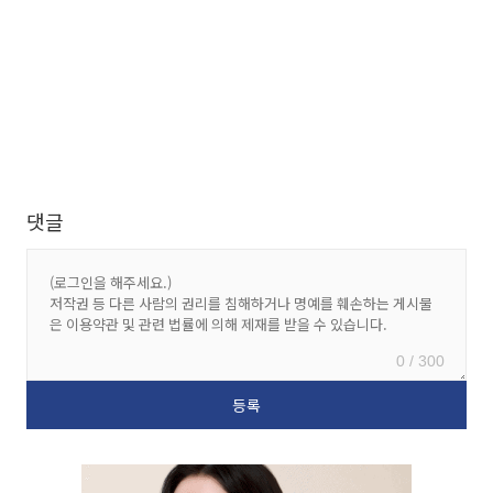
댓글
0 / 300