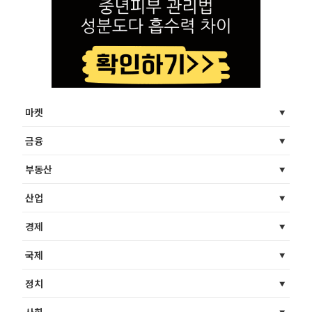
마켓
금융
부동산
산업
경제
국제
정치