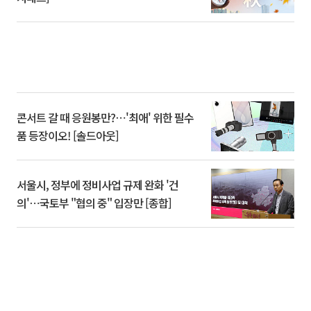
콘서트 갈 때 응원봉만?⋯'최애' 위한 필수
품 등장이오! [솔드아웃]
서울시, 정부에 정비사업 규제 완화 '건
의'⋯국토부 "협의 중" 입장만 [종합]