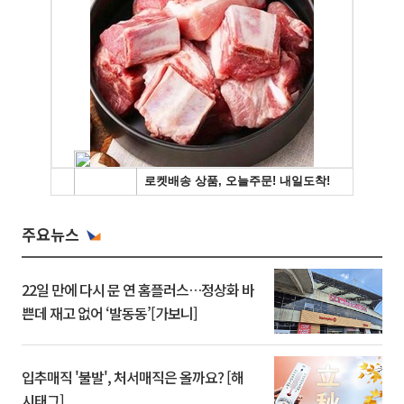
주요뉴스
22일 만에 다시 문 연 홈플러스…정상화 바
쁜데 재고 없어 ‘발동동’[가보니]
입추매직 '불발', 처서매직은 올까요? [해
시태그]