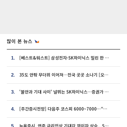
많이 본 뉴스
[베스트&워스트] 삼성전자·SK하이닉스 밀린 한 주…상상인증권은 85% 급등
1.
35도 안팎 무더위 이어져…전국 곳곳 소나기 [오늘 날씨]
2.
'불안과 기대 사이' 널뛰는 SK하이닉스…증권가 "HBM4·LTA 기반 펀터멘털 견고"
3.
[주간증시전망] 다음주 코스피 6000~7000⋯“外人 수급은 정책이 변수”
4.
뉴욕증시, 연준 금리인상 기대감 꺾이자 상승...S&P500 사상 최고치 [종합]
5.