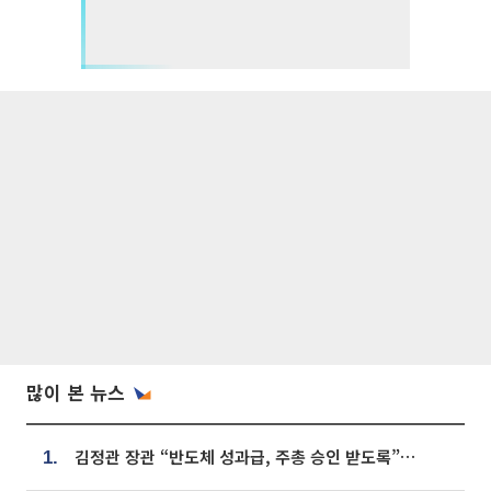
많이 본 뉴스
김정관 장관 “반도체 성과급, 주총 승인 받도록”…상법·자본시장법 개정 시사
1.