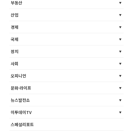
부동산
산업
경제
국제
정치
사회
오피니언
문화·라이프
뉴스발전소
이투데이TV
스페셜리포트