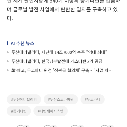
전 세계 발전시장에 540기 이상의 증기터빈을 납품하
며 글로벌 발전 사업에서 탄탄한 입지를 구축하고 있
다.
AI 추천 뉴스
두산에너빌리티, 지난해 14조7000억 수주 “역대 최대”
두산에너빌리티, 한국남부발전에 가스터빈 3기 공급
韓·체코, 두코바니 원전 '장관급 협의체' 구축⋯"사업 차질 없이 이행"
#두산에너빌리티
#두산스코다파워
#두코바니
#증기터빈
#터빈제어시스템