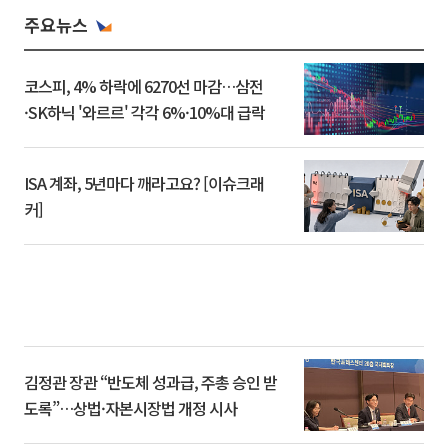
주요뉴스
코스피, 4% 하락에 6270선 마감…삼전
·SK하닉 '와르르' 각각 6%·10%대 급락
ISA 계좌, 5년마다 깨라고요? [이슈크래
커]
김정관 장관 “반도체 성과급, 주총 승인 받
도록”…상법·자본시장법 개정 시사