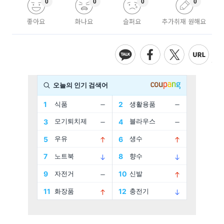
0
0
0
0
좋아요
화나요
슬퍼요
추가취재 원해요