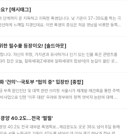
까요? [해시태그]
’의 단계까지 온 지독하고 지독한 폭염입니다. 낮 기온이 37~39도를 찍는 극
 선선하게 느껴질 지경인데요. 이번 폭염의 중심은 처음 영남을 비롯한 동쪽
 북서풍이 산맥을 넘어 영남 쪽으로 내려오면서 뜨겁고 건조해졌는데요.
 위한 필수품 등장이오! [솔드아웃]
합니다. 자신의 취향, 가치관과 유사하거나 인기 있는 인물 혹은 콘텐츠를
'가 자리 잡은 오늘, 잘파세대(Z세대와 알파세대의 합성어)의 눈길이 쏠린 곳은
리는 공연장. 응원봉만큼이나 눈에 띄는 게 있습니다. 공연이 시작되기
 '건의'⋯국토부 "협의 중" 입장만 [종합]
급 부족 원인진단 및 대책 관련 브리핑 서울시가 재개발·재건축을 통한 주택
비사업으로 인한 '이주 대란' 우려와 정부와의 정책 엇박자 논란에 대해 정
실장은 2031년까지 31만 가구 착공 목표에 차질이 없다는 입장이나,
·광양 40.2도…전국 '펄펄'
·광양 40.2도 전국 대부분 폭염특보…체감온도도 곳곳 38도 넘어 8일 동해
지속 서울 노원구의 기온이 40도를 넘어선 데 이어 경기 하남과 전남 광양