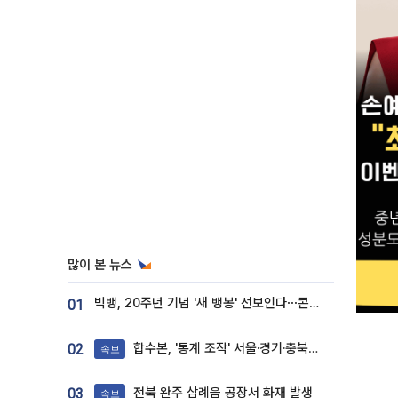
많이 본 뉴스
빅뱅, 20주년 기념 '새 뱅봉' 선보인다⋯콘서트 앞두고 팝업 개최
01
합수본, '통계 조작' 서울·경기·충북 선관위 등 추가 압수수색
02
속보
전북 완주 삼례읍 공장서 화재 발생
03
속보