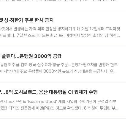
. 전국 대부분 지역에 폭염특보가 내려진 가운데 곳곳에서 39~40도 안팎
켓 상·하한가 주문 한시 금지
마켓에서 발생하는 가격 왜곡 현상을 방지하기 위해 이달 12일부터 프리마켓
기로 했다. 7일 넥스트레이드는 최근 프리마켓에서 발생한 소량의 상·하한
, 주문 오류로 인한 가격 급등락을 최소화하기 위한 비상 대응방안을 발표
 풀린다…은행권 3000억 공급
리·농협도 취급 검토 당국 실수요자 공급 주문…분양가·필요자금 반영해 한도
에이치방배’에 주요 은행들이 3000억원 규모의 잔금대출을 공급한다. 우리
하고 있어 향후 공급 규모가 늘어날 전망이다. 7일 금융권에 따르면 KB국
od'…8억 도시브랜드, 용산 대통령실 CI 업체가 수행
시 도시브랜드 ‘Busan is Good’ 개발 사업의 수행기관이 윤석열 정부
여했던 디자인 전문업체 피앤(P&)인 것으로 확인됐다. 8억 원이 투입된 부산
 부족과 디자인 정체성 논란에 휩싸였던 만큼, 사업 선정 과정과 결과물에