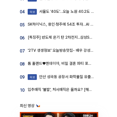
서울도 '40도'…오늘 노원 40.2도 기록
04
속보
SK하이닉스, 용인·청주에 54조 투자…AI 메모리 생산기지 키운다
05
[특징주] 반도체 온기 탄 2차전지...삼성SDI, 장 초반 7% 넘게 껑충
06
'2TV 생생정보' 오늘방송맛집- 배우 강성진 단골! 쌀국수ㆍ푸팟퐁 커리 맛집 '블○○○'
07
톰 홀랜드♥젠데이아, 비밀 결혼 파티 포착⋯호텔 대관비만 9억
08
안산 성곡동 공장서 화학물질 유출 사고 발생
09
속보
입추매직 '불발', 처서매직은 올까요? [해시태그]
10
최신 영상