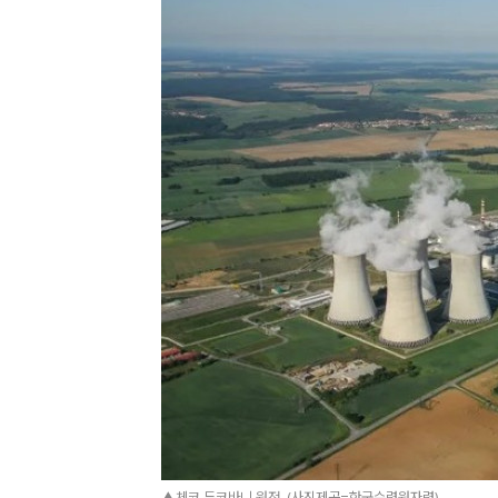
▲체코 두코바니 원전. (사진제공=한국수력원자력)