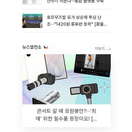
칸막이 허문다⋯통합 플랫폼 구축
호르무즈발 유가 상승에 투심 난
조⋯"1420원 중후반 등락" [환율전
망]
뉴스발전소
콘서트 갈 때 응원봉만?⋯'최
애' 위한 필수품 등장이오! [솔
드아웃]