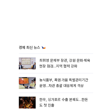
경제 최신 뉴스
최휘영 문체부 장관, 강원 문화·체육
현장 점검…지역 협력 강화
농식품부, 폭염·가뭄 특별관리기간
운영…차관 총괄 대응체계 격상
한우, 싱가포르 수출 본궤도…한돈
도 첫 진출