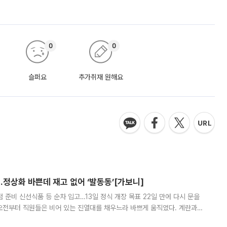
0
0
슬퍼요
추가취재 원해요
…정상화 바쁜데 재고 없어 ‘발동동’[가보니]
준비 신선식품 등 순차 입고…13일 정식 개장 목표 22일 만에 다시 문을
오전부터 직원들은 비어 있는 진열대를 채우느라 바쁘게 움직였다. 계란과
리를 잡기 시작했지만, 매장 곳곳엔 여전히 텅 빈 매대가 먼저 눈에 들어왔