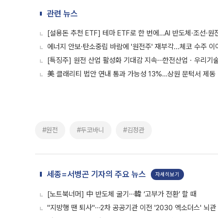
관련 뉴스
[설용돈 추천 ETF] 테마 ETF로 한 번에…AI 반도체·조선·원
에너지 안보·탄소중립 바람에 '원전주' 재부각...체코 수주 이
[특징주] 원전 산업 활성화 기대감 지속⋯한전산업ㆍ우리기술
美 클래리티 법안 연내 통과 가능성 13%…상원 문턱서 제동
#원전
#두코바니
#김정관
세종=서병곤 기자의 주요 뉴스
자세히보기
[노트북너머] 中 반도체 굴기⋯韓 ‘고부가 전환’ 할 때
"지방행 땐 퇴사"⋯2차 공공기관 이전 '2030 엑소더스' 뇌관