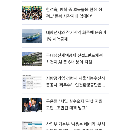
한성숙, 방학 중 초등돌봄 현장 점
검…"돌봄 사각지대 없애야"
내항선사와 장기계약 화주에 운송비
1% 세액공제
국내생산세액공제 신설...반도체·이
차전지·AI 등 6대 분야 지원
지방공기업 경평서 서울시농수산식
품공사 '취우수'⋯인천환경공단은
'낙제점'
구윤철 "서민 실수요자 '핀셋 지원'
고민…조만간 대책 발표"
산업부·기후부 '사용후 배터리' 부처