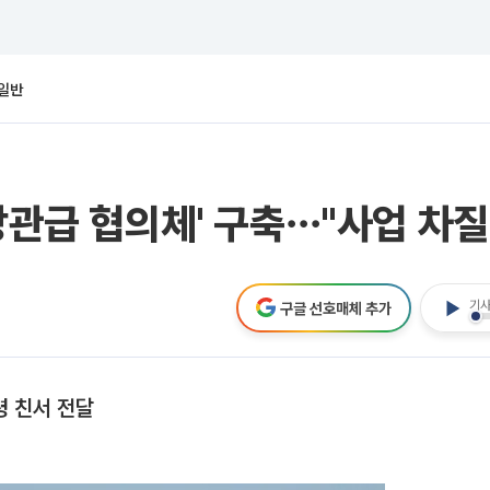
일반
장관급 협의체' 구축⋯"사업 차질
기사
구글 선호매체 추가
령 친서 전달