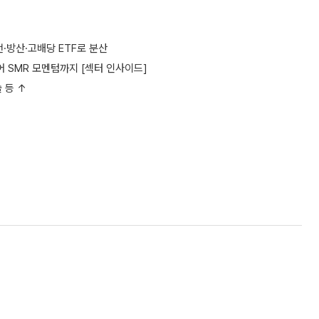
전·방산·고배당 ETF로 분산
어 SMR 모멘텀까지 [섹터 인사이드]
 등 ↑