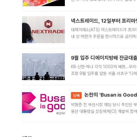
에서도 40도를 웃도는 기온이 관측됐다
의 극심한
넥스트레이드, 12일부터 프리마
대체거래소(ATS) 넥스트레이드가 프리
내 상·하한가 주문을 한시적으로 금지하
가 체결 사례와 관련해 설명자료를 내고
9월 입주 디에이치방배 잔금대출
KB·신한·하나 각각 1000억 배정…우
조정 9월 입주를 앞둔 서울 서초구 ‘디
은행과 NH농협은행도 대출 취급을 검토
민은행
논란의 'Busan is Go
단독
박형준 전 부산시장 재임 당시 추진된 부산
용산 대통령실 상징체계(CI) 개발에 참
도시브랜드 사업이 공개 이후 시민 공감