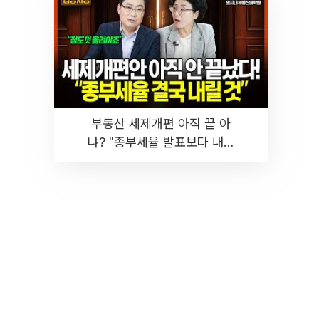
부동산 세제개편 아직 끝 아
냐? "종부세율 발표보다 내릴
것" 장기거주·양도세 전망 I 집
땅지성 I 김인만, 진미윤