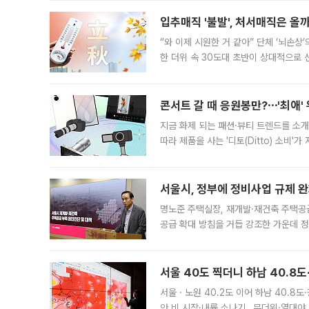
입추매직 '불발', 처서매직은 올
“와 이제 시원한 거 같아” 단체 ‘뇌손상
한 더위 속 30도대 초반이 상대적으로
지역에 있었습니다. 7월 말에는 서풍과
콘서트 갈 때 응원봉만?⋯'최애'
지금 화제 되는 패션·뷰티 트렌드를 소개
따라 제품을 사는 '디토(Ditto) 소비
어디일까요? 아이돌 콘서트 시작을 기다
서울시, 정부에 정비사업 규제 완화
명노준 주택실장, 재개발·재건축 주택공
공급 확대 방침을 거듭 강조한 가운데 정
면 반박하고 나섰다. 명노준 서울시 주택
서울 40도 찍더니 하남 40.8도
서울ㆍ노원 40.2도 이어 하남 40.8도
안 비 시작·내륙 소나기…무더위·열대야 