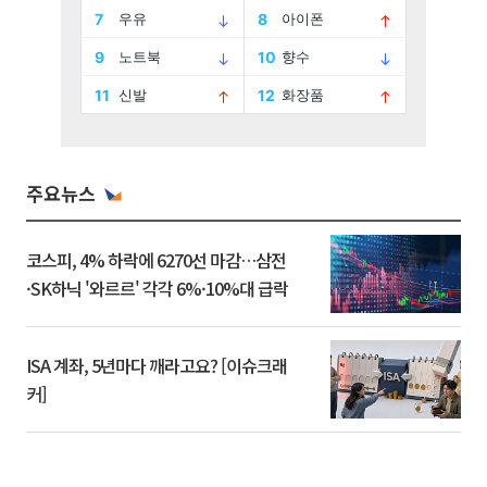
주요뉴스
코스피, 4% 하락에 6270선 마감…삼전
·SK하닉 '와르르' 각각 6%·10%대 급락
ISA 계좌, 5년마다 깨라고요? [이슈크래
커]