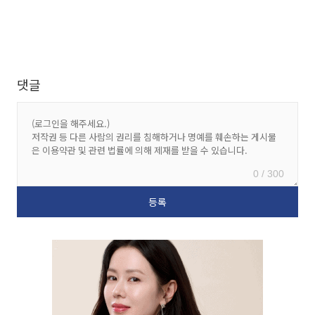
댓글
0 / 300