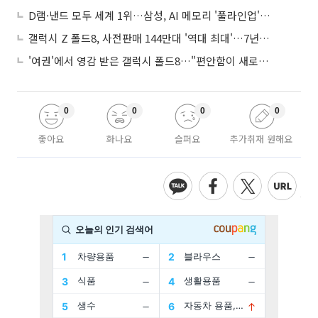
D램·낸드 모두 세계 1위…삼성, AI 메모리 '풀라인업'으로 승부
갤럭시 Z 폴드8, 사전판매 144만대 '역대 최대'…7년만에 갤노트10 기록 넘어
'여권'에서 영감 받은 갤럭시 폴드8…"편안함이 새로운 디자인 경쟁력"
0
0
0
0
좋아요
화나요
슬퍼요
추가취재 원해요