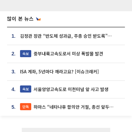
많이 본 뉴스
김정관 장관 “반도체 성과급, 주총 승인 받도록”…상법·자본시장법 개정 시사
1.
중부내륙고속도로서 미상 폭발물 발견
속보
2.
ISA 계좌, 5년마다 깨라고요? [이슈크래커]
3.
서울양양고속도로 이천터널 앞 사고 발생
속보
4.
하마스 “네타냐후 합의안 거절, 총선 앞두고 시간 끌기”
단독
5.