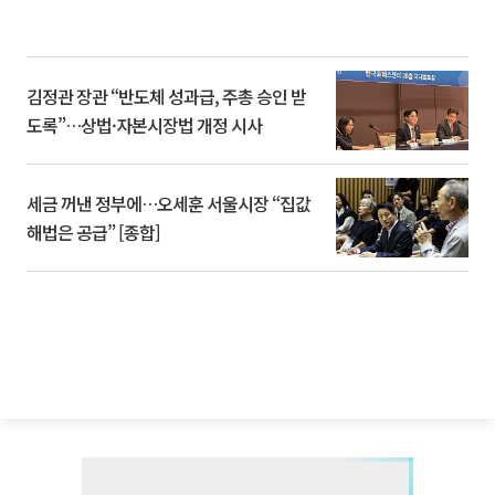
김정관 장관 “반도체 성과급, 주총 승인 받
도록”…상법·자본시장법 개정 시사
세금 꺼낸 정부에…오세훈 서울시장 “집값
해법은 공급” [종합]