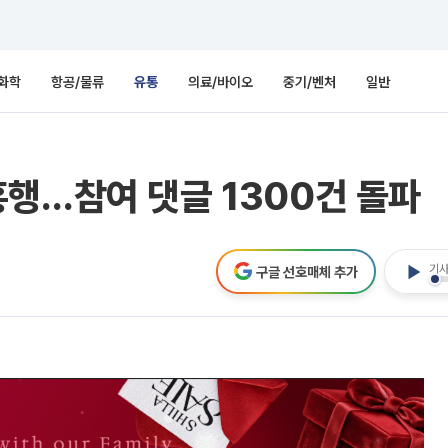
화학
항공/물류
유통
의료/바이오
중기/벤처
일반
행…참여 댓글 1300건 돌파
기사
구글 선호매체 추가