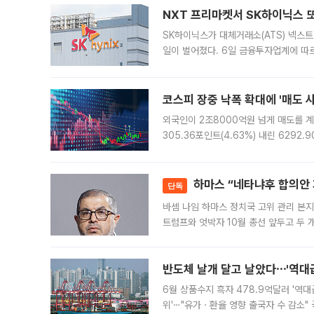
NXT 프리마켓서 SK하이닉스 또
SK하이닉스가 대체거래소(ATS) 넥스
일이 벌어졌다. 6일 금융투자업계에 따르
규장 종가보다 29.98% 내린 116만8
규시장과 달
코스피 장중 낙폭 확대에 '매도 사이
외국인이 2조8000억원 넘게 매도를 계
305.36포인트(4.63%) 내린 6292
중 한때 6550.94까지 오르기도 했으나
락하면서 유가증권
하마스 “네타냐후 합의안 거
단독
바셈 나임 하마스 정치국 고위 관리 본지
트럼프와 엇박자 10월 총선 앞두고 두 
원회(BOP)와 팔레스타인 무장단체 하마
반도체 날개 달고 날았다⋯'역대급
6월 상품수지 흑자 478.9억달러 '역대
위'⋯"유가ㆍ환율 영향 출국자 수 감소" 