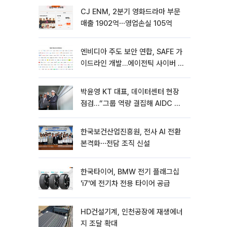
CJ ENM, 2분기 영화드라마 부문
매출 1902억⋯영업손실 105억
엔비디아 주도 보안 연합, SAFE 가
이드라인 개발…에이전틱 사이버 보
안 강화
박윤영 KT 대표, 데이터센터 현장
점검…“그룹 역량 결집해 AIDC 경
쟁력 높여야”
한국보건산업진흥원, 전사 AI 전환
본격화⋯전담 조직 신설
한국타이어, BMW 전기 플래그십
'i7'에 전기차 전용 타이어 공급
HD건설기계, 인천공장에 재생에너
지 조달 확대