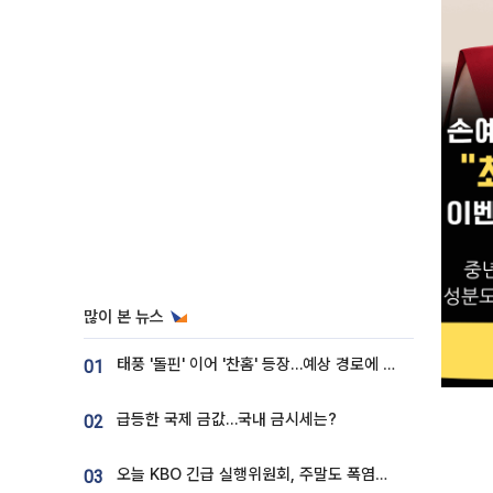
많이 본 뉴스
태풍 '돌핀' 이어 '찬홈' 등장…예상 경로에 한국 '한숨'
01
급등한 국제 금값…국내 금시세는?
02
오늘 KBO 긴급 실행위원회, 주말도 폭염취소 될까
03