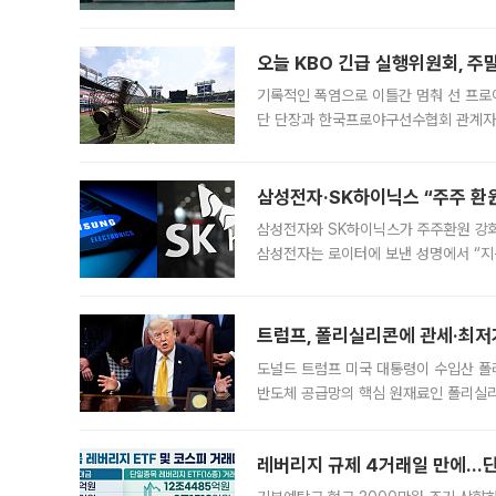
급 수출 호조가 매달 이어지면서 6월 
대 기
오늘 KBO 긴급 실행위원회, 주
기록적인 폭염으로 이틀간 멈춰 선 프로야
단 단장과 한국프로야구선수협회 관계자가
5일 “최근 전국적으로 폭염이 지속되면
KBO리그와
삼성전자·SK하이닉스 “주주 환원
삼성전자와 SK하이닉스가 주주환원 강화 방안 마련에 나설
삼성전자는 로이터에 보낸 성명에서 “지
트럼프, 폴리실리콘에 관세·최저
도널드 트럼프 미국 대통령이 수입산 
반도체 공급망의 핵심 원재료인 폴리실리
로 한국 기업에 미칠 영향에도 관심이 
레버리지 규제 4거래일 만에…단일