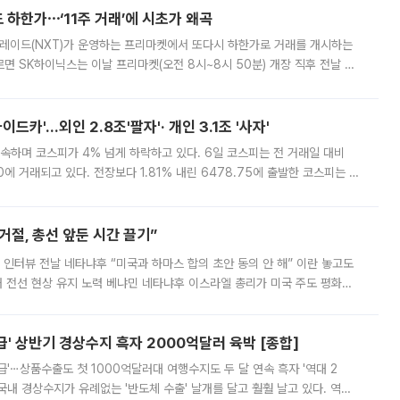
 하한가⋯‘11주 거래’에 시초가 왜곡
트레이드(NXT)가 운영하는 프리마켓에서 또다시 하한가로 거래를 개시하는
면 SK하이닉스는 이날 프리마켓(오전 8시~8시 50분) 개장 직후 전날 정
000원에 거래됐다. 거래량은 11주에 불과했으나, 최초 가격 결정이 기존 정
드카'…외인 2.8조'팔자'· 개인 3.1조 '사자'
속하며 코스피가 4% 넘게 하락하고 있다. 6일 코스피는 전 거래일 대비
.90에 거래되고 있다. 전장보다 1.81% 내린 6478.75에 출발한 코스피는 장
 6238.32까지 밀리기도 했다. 이날 오전 한때 코스피는 장중 5% 넘게 폭
절, 총선 앞둔 시간 끌기”
 인터뷰 전날 네타냐후 “미국과 하마스 합의 초안 동의 안 해” 이란 놓고도
개 전선 현상 유지 노력 베냐민 네타냐후 이스라엘 총리가 미국 주도 평화위
스 간 무장해제 합의안을 반대한 지 하루 만에 하마스 정치국 고위 관리
' 상반기 경상수지 흑자 2000억달러 육박 [종합]
급'⋯상품수출도 첫 1000억달러대 여행수지도 두 달 연속 흑자 '역대 2
국내 경상수지가 유례없는 '반도체 수출' 날개를 달고 훨훨 날고 있다. 역대