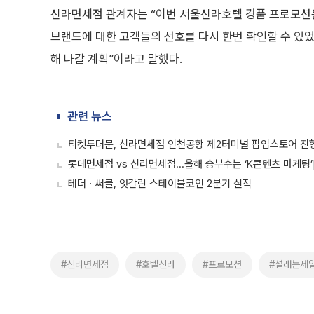
신라면세점 관계자는 “이번 서울신라호텔 경품 프로모션은
브랜드에 대한 고객들의 선호를 다시 한번 확인할 수 있었
해 나갈 계획”이라고 말했다.
관련 뉴스
티켓투더문, 신라면세점 인천공항 제2터미널 팝업스토어 진
롯데면세점 vs 신라면세점...올해 승부수는 ‘K콘텐츠 마케팅’[
테더ㆍ써클, 엇갈린 스테이블코인 2분기 실적
#신라면세점
#호텔신라
#프로모션
#설래는세