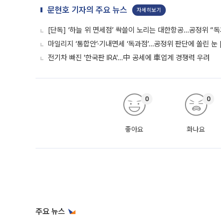
문현호 기자의 주요 뉴스
자세히보기
[단독] ‘하늘 위 면세점’ 싹쓸이 노리는 대한항공…공정위 “독
마일리지 ‘통합안’·기내면세 ‘독과점’…공정위 판단에 쏠린 눈 
전기차 빠진 '한국판 IRA'…中 공세에 車업계 경쟁력 우려
0
0
좋아요
화나요
주요 뉴스