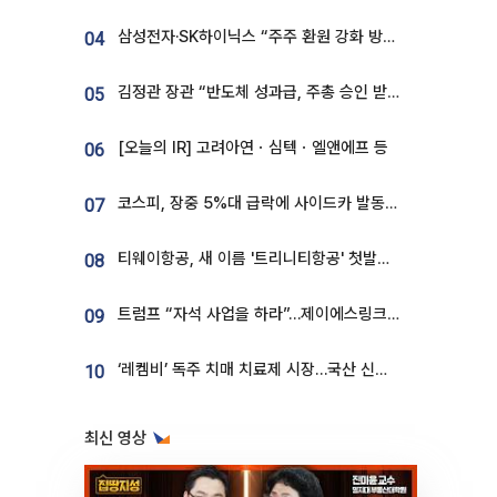
삼성전자·SK하이닉스 “주주 환원 강화 방안 마련”
04
김정관 장관 “반도체 성과급, 주총 승인 받도록”…상법·자본시장법 개정 시사
05
[오늘의 IR] 고려아연ㆍ심텍ㆍ엘앤에프 등
06
코스피, 장중 5%대 급락에 사이드카 발동…삼성·SK 동반 폭락
07
티웨이항공, 새 이름 '트리니티항공' 첫발…SSC 전략 본격화
08
트럼프 “자석 사업을 하라”…제이에스링크, 비중국 영구자석 공급망 구축 속도
09
‘레켐비’ 독주 치매 치료제 시장…국산 신약 등장하나
10
최신 영상