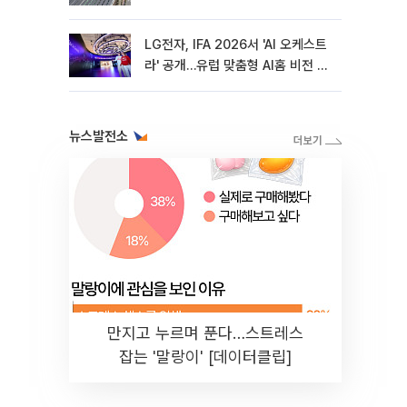
LG전자, IFA 2026서 'AI 오케스트
라' 공개…유럽 맞춤형 AI홈 비전 제
시
뉴스발전소
만지고 누르며 푼다…스트레스
잡는 '말랑이' [데이터클립]