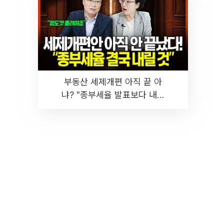
부동산 세제개편 아직 끝 아
냐? "종부세율 발표보다 내릴
것" 장기거주·양도세 전망 I 집
땅지성 I 김인만, 진미윤