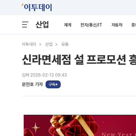
산업
재계
전자/통신/IT
자동차
중
이투데이
산업
유통
신라면세점 설 프로모션 흥
입력 2026-02-13 09:43
문현호 기자
구독