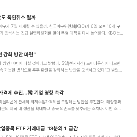
경상수지 뿐 아니라 상반기 경상수지 흑자도 2000억달러에 근접하며 사상 최
말도 폭염취소 될까
구가 7일 재개될 수 있을까. 한국야구위원회(KBO)가 6일 오후 10개 구
 참석하는 긴급 실행위원회를 열어 폭염 대책을 다시 논의한다. KBO는
서 관람객과 선수단의 안전 위험 상황이 발생했다”며 5∼6일 예정됐던
 강화 방안 마련”
 것이라고 밝혔다. 5일(현지시간) 로이터통신에 따르면
속 가능한 방식으로 주주 환원을 강화하는 방안을 모색하고 있다”고 밝혔다.
그러면서 자세한 내용은 “조만간 공개할 예정”이라고 덧붙였다. SK하이닉스도 로이터에 전달한 성명에서 “연
가격제 추진…韓 기업 영향 촉각
폴리실리콘에 관세와 최저수입가격제를 도입하는 방안을 추진한다. 태양광과
콘의 미국 내 생산을 확대하고 중국 의존도를 낮추려는 조치다. 이번 조처
쏠리고 있다. 5일(현지시간) 블룸버그통신에 따르면 미국 행정부 내에서는
종목 ETF 거래대금 '13분의 1' 급감