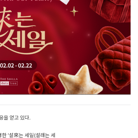
응을 얻고 있다.
행한 ‘설來는 세일(설래는 세