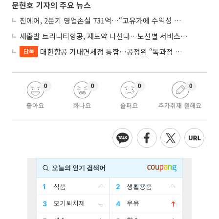
문현호 기자의 주요 뉴스
진에어, 2분기 영업손실 731억…“고유가에 수익성 악화”
새출발 트리니티항공, 재도약 나선다…노선별 서비스 차별화
대한항공 기내면세점 통합…공정위 “독과점 여부 따진다”
단독
0
0
0
0
좋아요
화나요
슬퍼요
추가취재 원해요