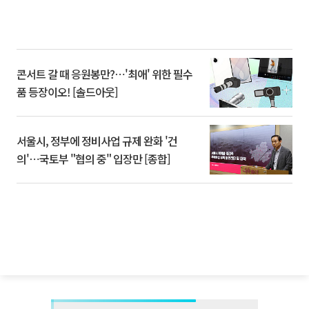
콘서트 갈 때 응원봉만?⋯'최애' 위한 필수
품 등장이오! [솔드아웃]
서울시, 정부에 정비사업 규제 완화 '건
의'⋯국토부 "협의 중" 입장만 [종합]