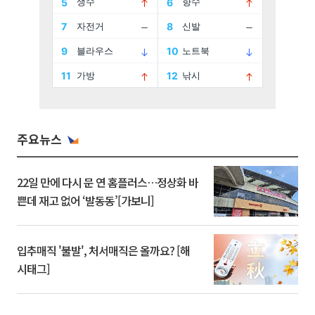
주요뉴스
22일 만에 다시 문 연 홈플러스…정상화 바
쁜데 재고 없어 ‘발동동’[가보니]
입추매직 '불발', 처서매직은 올까요? [해
시태그]