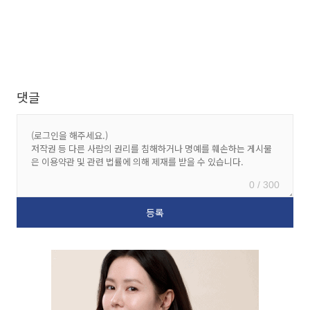
댓글
0 / 300