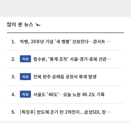
많이 본 뉴스
빅뱅, 20주년 기념 '새 뱅봉' 선보인다⋯콘서트 앞두고 팝업 개최
1.
합수본, '통계 조작' 서울·경기·충북 선관위 등 추가 압수수색
속보
2.
전북 완주 삼례읍 공장서 화재 발생
속보
3.
서울도 '40도'…오늘 노원 40.2도 기록
속보
4.
[특징주] 반도체 온기 탄 2차전지...삼성SDI, 장 초반 7% 넘게 껑충
5.