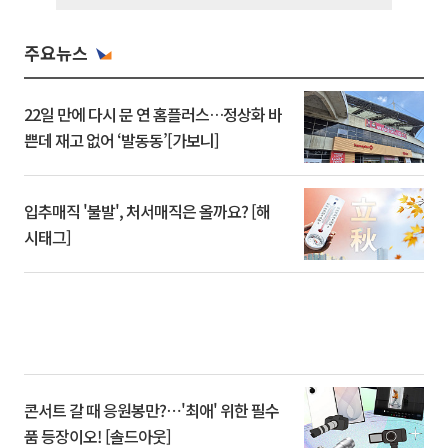
주요뉴스
22일 만에 다시 문 연 홈플러스…정상화 바
쁜데 재고 없어 ‘발동동’[가보니]
입추매직 '불발', 처서매직은 올까요? [해
시태그]
콘서트 갈 때 응원봉만?⋯'최애' 위한 필수
품 등장이오! [솔드아웃]