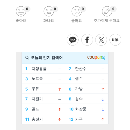
0
0
0
0
좋아요
화나요
슬퍼요
추가취재 원해요