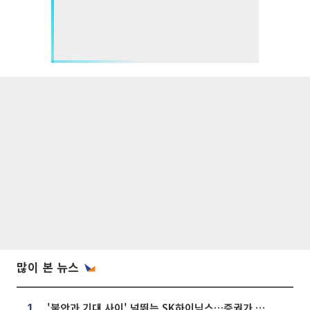
많이 본 뉴스
'불안과 기대 사이' 널뛰는 SK하이닉스…증권가 "HBM4·LTA 기반 펀터멘털 견고"
1.