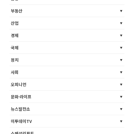
부동산
산업
경제
국제
정치
사회
오피니언
문화·라이프
뉴스발전소
이투데이TV
스페셜리포트