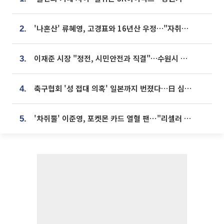
'나혼산' 류혜영, 고경표와 16년산 우정…"자취방서 부모님과 마주쳐"
2.
이재준 시장 "정전, 시민안전과 직결"…수원시 비상대응체계 가동
3.
축구협회 '성 접대 의혹' 일본까지 번졌다…日 심판 실명 공개
4.
'차쥐뿔' 이준영, 포켓몬 카드 열혈 팬⋯"리셀러 처단할 것"
5.