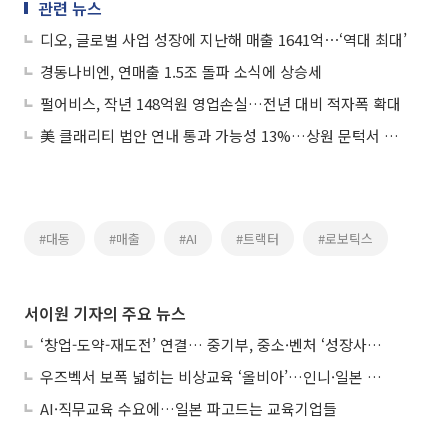
관련 뉴스
디오, 글로벌 사업 성장에 지난해 매출 1641억⋯‘역대 최대’
경동나비엔, 연매출 1.5조 돌파 소식에 상승세
펄어비스, 작년 148억원 영업손실…전년 대비 적자폭 확대
美 클래리티 법안 연내 통과 가능성 13%…상원 문턱서 제동
#대동
#매출
#AI
#트랙터
#로보틱스
서이원 기자의 주요 뉴스
‘창업-도약-재도전’ 연결… 중기부, 중소·벤처 ‘성장사다리’ 짓는다
우즈벡서 보폭 넓히는 비상교육 ‘올비아’…인니·일본 진출 타진
AI·직무교육 수요에…일본 파고드는 교육기업들