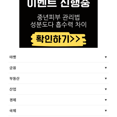
마켓
금융
부동산
산업
경제
국제