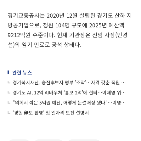
경기교통공사는 2020년 12월 설립된 경기도 산하 지
방공기업으로, 정원 104명 규모에 2025년 예산액
9212억원 수준이다. 현재 기관장은 전임 사장(민경
선)의 임기 만료로 공석 상태다.
관련 뉴스
경기복지재단, 승진후보자 명부 '조작'…자격 갖춘 직원 빼고 특정인만 승진시켜
경기도 AI, 12억 AI바우처 ‘홍보 2억’에 철퇴…이제영 위원장 “혈세 16.6% 광고비, 구조부터 틀렸다”
"의회서 깎은 5억원 예산, 어떻게 눈썰매장 됐나"…이영희 의원, 경기도 예산집행 정면 질타
‘경험 無도 환영’ 첫 일자리 도전 설명서