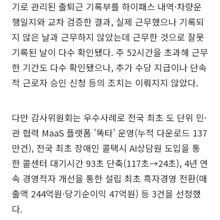
기로 관리된 출퇴근 기록부를 하이패스 내역·차량운
행일지와 교차 검증한 결과, 실제 근무했으나 기록되
지 않은 날과 근무하지 않았는데 근무한 것으로 잘못
기록된 날이 다수 확인됐다. 주 52시간을 초과해 근무
한 기간도 다수 확인됐으나, 추가 수당 지급이나 단속
적 근로자 승인 신청 등의 조치는 이뤄지지 않았다.
다만 감사위원회는 우수사례로 전국 최초 도 단위 민·
관 협력 MaaS 플랫폼 '똑타' 운영(누적 다운로드 137
만건), 전국 최초 장애인 콜택시 AI상담원 도입을 통
한 콜센터 대기시간 93초 단축(117초→24초), 4년 연
속 경영적자 개선을 통한 설립 최초 흑자경영 전환(매
출액 244억원·당기순이익 47억원) 등 3건을 선정했
다.