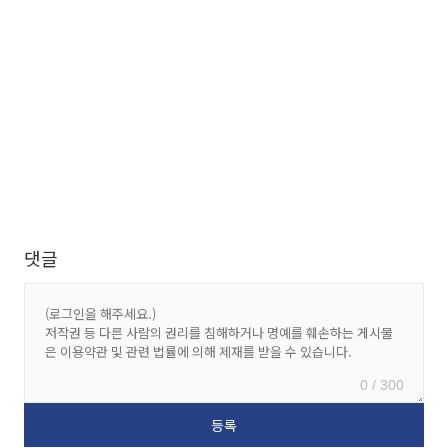
댓글
0 / 300