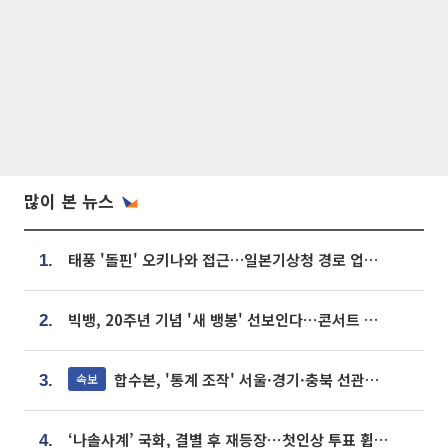
많이 본 뉴스
태풍 '돌핀' 오키나와 접근…일본기상청 경로 업데이트
1.
빅뱅, 20주년 기념 '새 뱅봉' 선보인다⋯콘서트 앞두고 팝업 개최
2.
합수본, '통계 조작' 서울·경기·충북 선관위 등 추가 압수수색
속보
3.
‘나솔사계’ 국화, 결별 후 재등장⋯첫인상 투표 휩쓸고 ‘인기녀’ 등극
4.