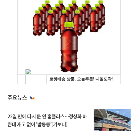
주요뉴스
22일 만에 다시 문 연 홈플러스…정상화 바
쁜데 재고 없어 ‘발동동’[가보니]