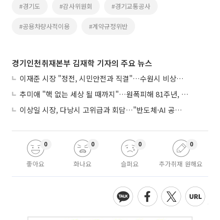
#경기도
#감사위원회
#경기교통공사
#공용차량사적이용
#계약규정위반
경기인천취재본부 김재학 기자의 주요 뉴스
이재준 시장 "정전, 시민안전과 직결"…수원시 비상대응체계 가동
추미애 "핵 없는 세상 될 때까지"…원폭피해 81주년, 국경 넘은 증언
이상일 시장, 다낭시 고위급과 회담…"반도체·AI 공통점 많다"
0
0
0
0
좋아요
화나요
슬퍼요
추가취재 원해요