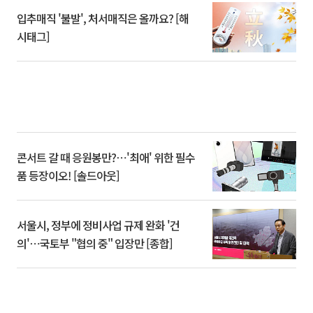
입추매직 '불발', 처서매직은 올까요? [해
시태그]
콘서트 갈 때 응원봉만?⋯'최애' 위한 필수
품 등장이오! [솔드아웃]
서울시, 정부에 정비사업 규제 완화 '건
의'⋯국토부 "협의 중" 입장만 [종합]