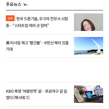
주요뉴스
한국 드론기술, 우크라 전장서 시험
단독
중…“스타트업 여러 곳 참여”
美 미사일 재고 ‘빨간불’…K방산 북미 진출
기대
KBO 폭염 '여름방학' 끝…프로야구 갈 길
멀다 [해시태그]