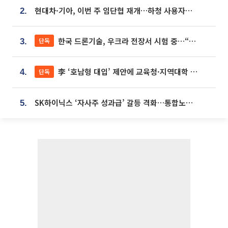
현대차·기아, 이번 주 임단협 재개…하청 사용자성 재심도 ‘변수’
2.
한국 드론기술, 우크라 전장서 시험 중…“스타트업 여러 곳 참여”
단독
3.
李 ‘호남형 대입’ 제안에 교육청·지역대학 서·논술형 입시 연계 '착수'
단독
4.
SK하이닉스 ‘자사주 성과급’ 갈등 격화…통합노조 출범 움직임
5.