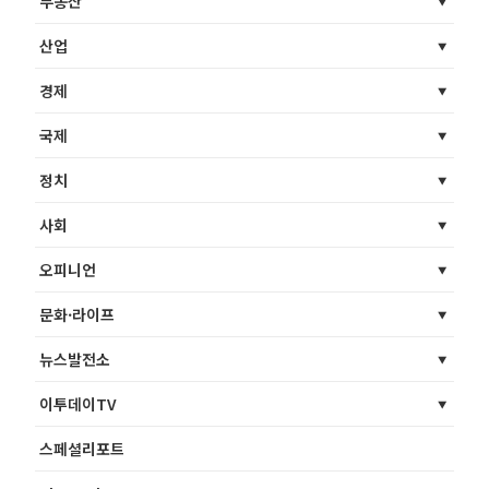
부동산
산업
경제
국제
정치
사회
오피니언
문화·라이프
뉴스발전소
이투데이TV
스페셜리포트