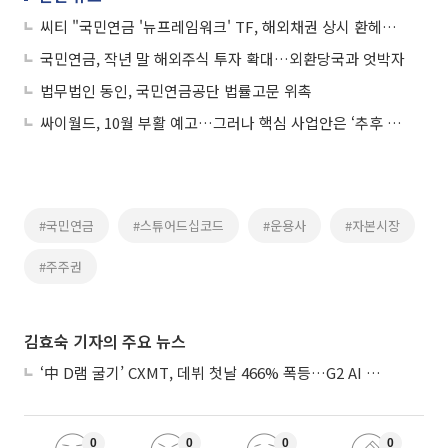
씨티 "국민연금 '뉴프레임워크' TF, 해외채권 상시 환헤지 도입 가능성"
국민연금, 작년 말 해외주식 투자 확대…외환당국과 엇박자
법무법인 동인, 국민연금공단 법률고문 위촉
싸이월드, 10월 부활 예고…그러나 핵심 사업안은 ‘추후 공개’
#국민연금
#스튜어드십코드
#운용사
#자본시장
#주주권
김효숙 기자의 주요 뉴스
‘中 D램 굴기’ CXMT, 데뷔 첫날 466% 폭등…G2 AI 패권 ‘쩐의 전쟁’
0
0
0
0