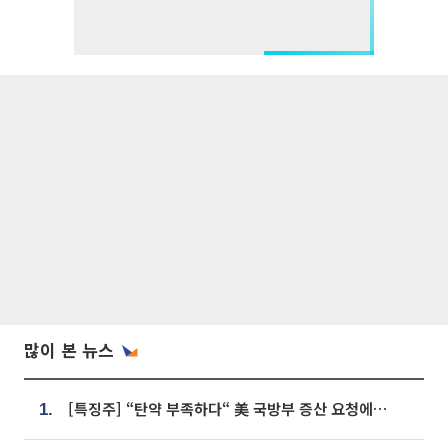
많이 본 뉴스
[특징주] “탄약 부족하다“ 美 국방부 증산 요청에⋯국내 방산주 급등세
1.