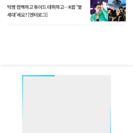
빅뱅 컴백하고 튜이드 데뷔하고⋯K팝 '몇
세대'세요? [엔터로그]