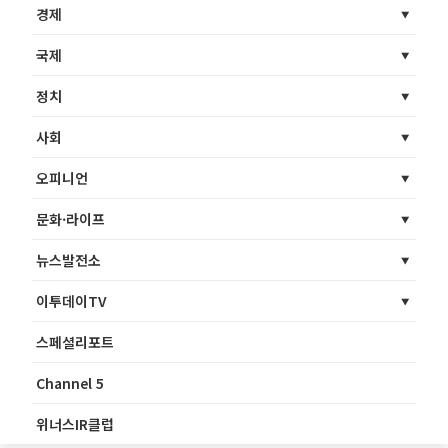
경제
국제
정치
사회
오피니언
문화·라이프
뉴스발전소
이투데이TV
스페셜리포트
Channel 5
위너스IR클럽