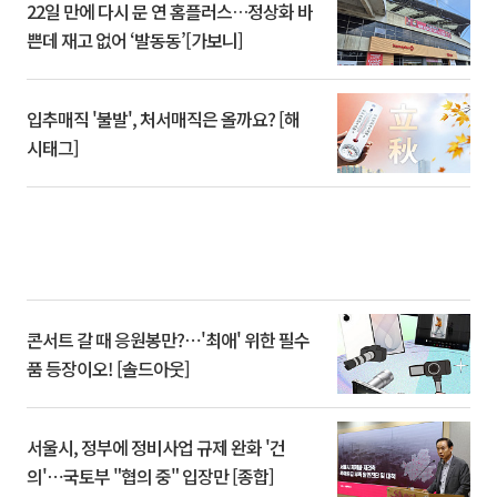
22일 만에 다시 문 연 홈플러스…정상화 바
쁜데 재고 없어 ‘발동동’[가보니]
입추매직 '불발', 처서매직은 올까요? [해
시태그]
콘서트 갈 때 응원봉만?⋯'최애' 위한 필수
품 등장이오! [솔드아웃]
서울시, 정부에 정비사업 규제 완화 '건
의'⋯국토부 "협의 중" 입장만 [종합]