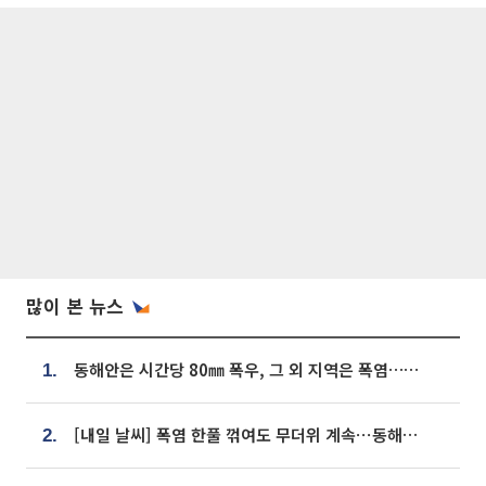
많이 본 뉴스
동해안은 시간당 80㎜ 폭우, 그 외 지역은 폭염…‘극과 극 날씨’
1.
[내일 날씨] 폭염 한풀 꺾여도 무더위 계속⋯동해안 이틀 연속 비
2.