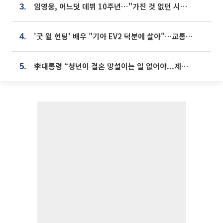
임영웅, 어느덧 데뷔 10주년⋯"가진 것 없던 시절, 내 앞엔 20명의 팬뿐"
3.
'굿 윌 헌팅' 배우 "기아 EV2 덕분에 살아"…교통사고 후 안전성 극찬
4.
李대통령 “청년이 결혼 망설이는 일 없어야...제도상 불이익 조사”
5.