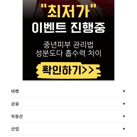
마켓
금융
부동산
산업