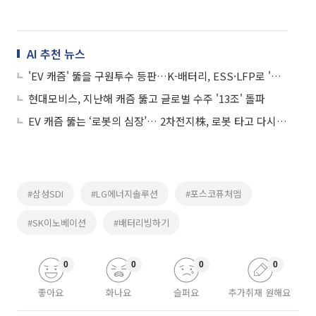
AI 추천 뉴스
'EV 캐즘' 뚫을 구원투수 등판…K-배터리, ESS·LFP로 '체질 개선' 승부수
현대모비스, 지난해 캐즘 뚫고 글로벌 수주 '13조' 돌파
EV 캐즘 뚫는 ‘로봇의 심장’… 2차전지株, 로봇 타고 다시 달린다
#삼성SDI
#LG에너지솔루션
#포스코퓨처엠
#SK이노베이션
#배터리빙하기
0
0
0
0
좋아요
화나요
슬퍼요
추가취재 원해요