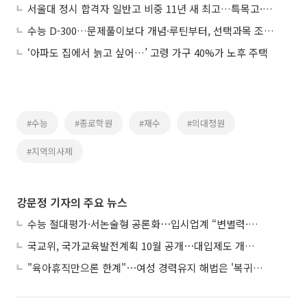
서울대 정시 합격자 일반고 비중 11년 새 최고…특목고·N수생 감소
수능 D-300…문제풀이보다 개념·루틴부터, 선택과목 조기 확정 ‘관건’
‘아파도 집에서 늙고 싶어…’ 고령 가구 40%가 노후 주택
#수능
#종로학원
#재수
#의대정원
#지역의사제
강문정 기자의 주요 뉴스
수능 절대평가·서논술형 공론화⋯입시업계 “변별력·사교육 대책 먼저”
국교위, 국가교육발전계획 10월 공개⋯대입제도 개편 공론화 추진
"육아휴직만으론 한계"⋯여성 경력유지 해법은 '복귀 후 유연근무’