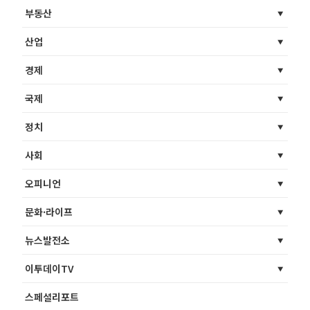
부동산
산업
경제
국제
정치
사회
오피니언
문화·라이프
뉴스발전소
이투데이TV
스페셜리포트