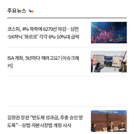
주요뉴스
코스피, 4% 하락에 6270선 마감…삼전
·SK하닉 '와르르' 각각 6%·10%대 급락
ISA 계좌, 5년마다 깨라고요? [이슈크래
커]
김정관 장관 “반도체 성과급, 주총 승인 받
도록”…상법·자본시장법 개정 시사