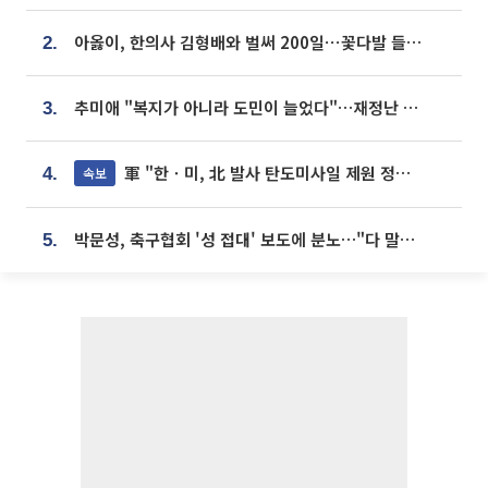
아옳이, 한의사 김형배와 벌써 200일⋯꽃다발 들고 "프러포즈 아냐"
2.
추미애 "복지가 아니라 도민이 늘었다"…재정난 책임론 정면돌파
3.
軍 "한ㆍ미, 北 발사 탄도미사일 제원 정밀분석 중"
속보
4.
박문성, 축구협회 '성 접대' 보도에 분노…"다 말아먹으려고 작정했나"
5.