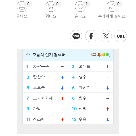
0
0
0
0
좋아요
화나요
슬퍼요
추가취재 원해요