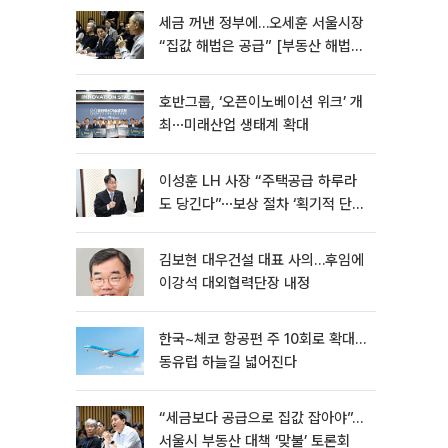
세금 꺼낸 정부에…오세훈 서울시장
“집값 해법은 공급” [부동산 해법
전쟁]
호반그룹, ‘오픈이노베이션 위크’ 개
최⋯미래산업 생태계 확대
이성훈 LH 사장 “주택공급 하루라
도 당긴다”⋯보상 절차 ‘획기적 단
축’
김보현 대우건설 대표 사의…후임에
이강석 대외협력단장 내정
한국~체코 항공편 주 10회로 확대…
동유럽 하늘길 넓어진다
“세금보다 공급으로 집값 잡아야”…
서울시 부동산 대책 ‘맞불’ 토론회