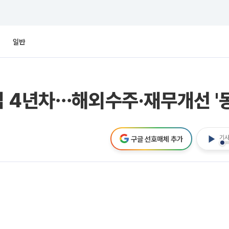
일반
 4년차⋯해외수주·재무개선 '동
기사
구글 선호매체 추가