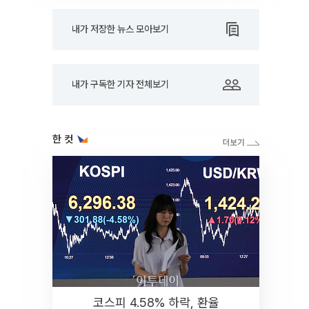
내가 저장한 뉴스 모아보기
내가 구독한 기자 전체보기
한 컷
코스피 4.58% 하락, 환율