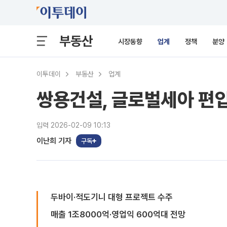
부동산
시장동향
업계
정책
분양
이투데이
부동산
업계
쌍용건설, 글로벌세아 편입
입력 2026-02-09 10:13
이난희 기자
구독
두바이·적도기니 대형 프로젝트 수주
매출 1조8000억·영업익 600억대 전망