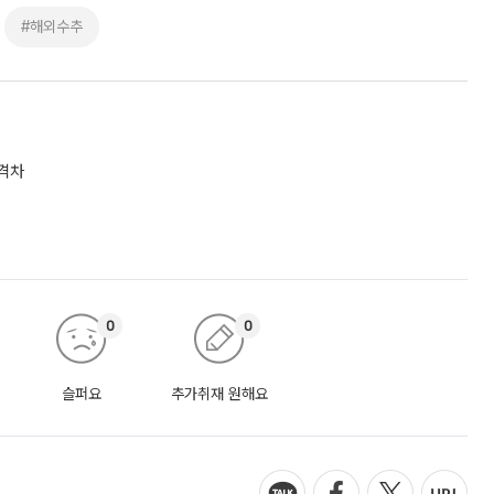
#해외수추
 격차
0
0
슬퍼요
추가취재 원해요