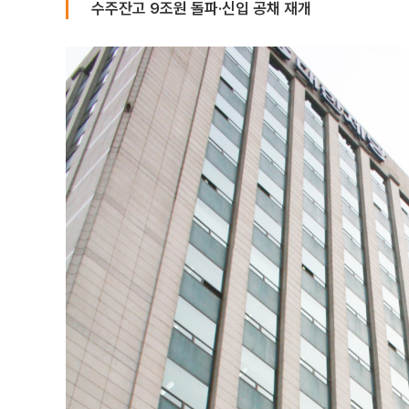
수주잔고 9조원 돌파·신입 공채 재개