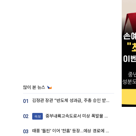
많이 본 뉴스
김정관 장관 “반도체 성과급, 주총 승인 받도록”…상법·자본시장법 개정 시사
01
중부내륙고속도로서 미상 폭발물 발견
02
속보
태풍 '돌핀' 이어 '찬홈' 등장…예상 경로에 한국 '한숨'
03