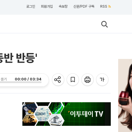
로그인
회원가입
속보창
신문/PDF 구독
RSS
반 반등'
00:00 / 03:34
 듣기