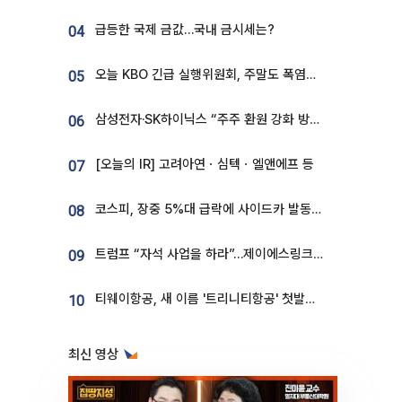
급등한 국제 금값…국내 금시세는?
04
오늘 KBO 긴급 실행위원회, 주말도 폭염취소 될까
05
삼성전자·SK하이닉스 “주주 환원 강화 방안 마련”
06
[오늘의 IR] 고려아연ㆍ심텍ㆍ엘앤에프 등
07
코스피, 장중 5%대 급락에 사이드카 발동…삼성·SK 동반 폭락
08
트럼프 “자석 사업을 하라”…제이에스링크, 비중국 영구자석 공급망 구축 속도
09
티웨이항공, 새 이름 '트리니티항공' 첫발…SSC 전략 본격화
10
최신 영상