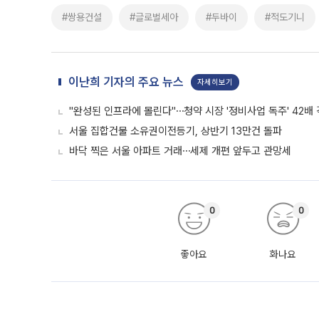
#쌍용건설
#글로벌세아
#두바이
#적도기니
이난희 기자의 주요 뉴스
자세히보기
"완성된 인프라에 몰린다"⋯청약 시장 '정비사업 독주' 42배
서울 집합건물 소유권이전등기, 상반기 13만건 돌파
바닥 찍은 서울 아파트 거래⋯세제 개편 앞두고 관망세
0
0
좋아요
화나요