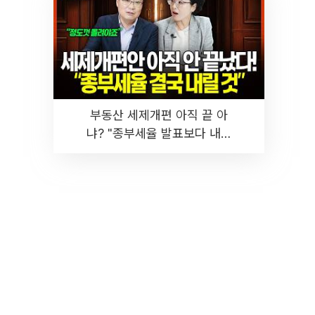
부동산 세제개편 아직 끝 아
냐? "종부세율 발표보다 내릴
것" 장기거주·양도세 전망 I 집
땅지성 I 김인만, 진미윤