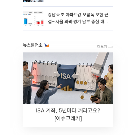
강남·서초 아파트값 오름폭 보합 근
접⋯서울 외곽·경기 남부 중심 매수
세
뉴스발전소
ISA 계좌, 5년마다 깨라고요?
[이슈크래커]